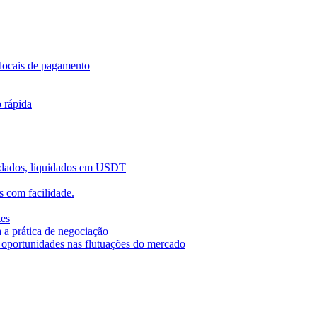
locais de pagamento
o rápida
uidados, liquidados em USDT
 com facilidade.
tes
 a prática de negociação
r oportunidades nas flutuações do mercado