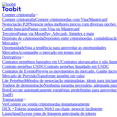
Compre criptografia
Compre criptografia
Compre criptomoedas com Visa/Mastercard
Negociação P2P
Negocie pelos melhores preços com diversas opções 
Cartão bancário
Pague com Visa ou Mastercard
Terceiros
Pague via MoonPay, Advcash, Simplex e mais
Depósito de criptomoeda
Depósitos entre criptomoedas, contabilizaçã
Mercados
Oportunidade
Siga a tendência para aproveitar as oportunidades
Mercados
Acompanhe o mercado em tempo real
Derivativos
Contratos perpétuos baseados em U
Contratos alavancados e não liq
Contrato perpétuo USDC
Contrato perpétuo liquidado em USDC
Contratos de Evento
Preveja os movimentos do mercado. Ganhe lucros
Mercado de Previsão
Transforme insights em valor
Lite Perpétuo
Métodos de negociação minimalistas, ideais para inician
Trading de demonstração
Nenhuma garantia necessária, adequada para
Bots
Execute automaticamente estratégias predefinidas para aproveita
TradFi
Transacionar
Ver
Compre ou venda criptomoedas instantaneamente
DEX +
Tokens populares Web3 on-chain, negocie facilmente
Launchpad
Acesse rotas de listagem antecipada de tokens