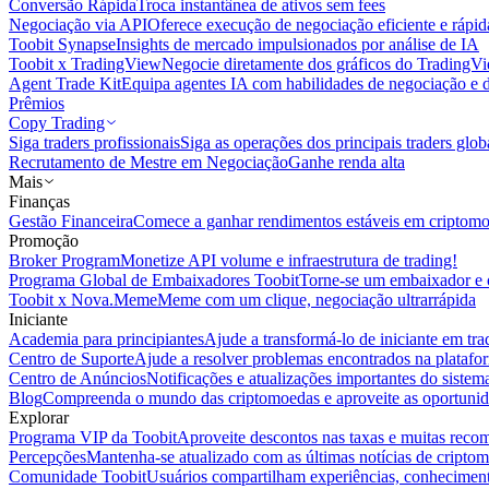
Conversão Rápida
Troca instantânea de ativos sem fees
Negociação via API
Oferece execução de negociação eficiente e rápi
Toobit Synapse
Insights de mercado impulsionados por análise de IA
Toobit x TradingView
Negocie diretamente dos gráficos do TradingV
Agent Trade Kit
Equipa agentes IA com habilidades de negociação e 
Prêmios
Copy Trading
Siga traders profissionais
Siga as operações dos principais traders glob
Recrutamento de Mestre em Negociação
Ganhe renda alta
Mais
Finanças
Gestão Financeira
Comece a ganhar rendimentos estáveis em criptom
Promoção
Broker Program
Monetize API volume e infraestrutura de trading!
Programa Global de Embaixadores Toobit
Torne-se um embaixador e o
Toobit x Nova.Meme
Meme com um clique, negociação ultrarrápida
Iniciante
Academia para principiantes
Ajude a transformá-lo de iniciante em trad
Centro de Suporte
Ajude a resolver problemas encontrados na platafo
Centro de Anúncios
Notificações e atualizações importantes do siste
Blog
Compreenda o mundo das criptomoedas e aproveite as oportunid
Explorar
Programa VIP da Toobit
Aproveite descontos nas taxas e muitas reco
Percepções
Mantenha-se atualizado com as últimas notícias de cripto
Comunidade Toobit
Usuários compartilham experiências, conheciment