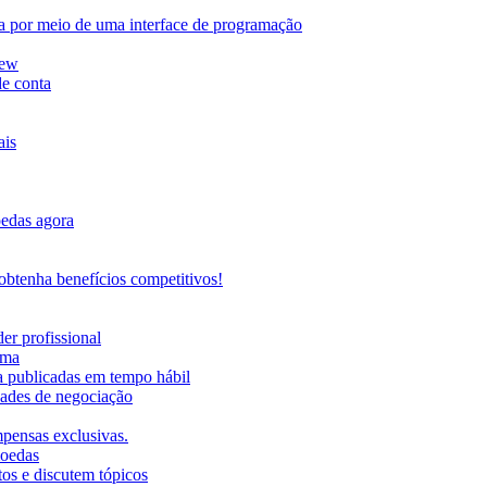
da por meio de uma interface de programação
iew
de conta
ais
oedas agora
btenha benefícios competitivos!
er profissional
rma
ma publicadas em tempo hábil
ades de negociação
mpensas exclusivas.
moedas
os e discutem tópicos