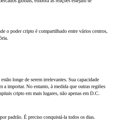
mercados globais, embora as reações estejam se
e o poder cripto é compartilhado entre vários centros,
ória.
estão longe de serem irrelevantes. Sua capacidade
am a importar. No entanto, à medida que outras regiões
capitais cripto em mais lugares, não apenas em D.C.
r padrão. É preciso conquistá-la todos os dias.