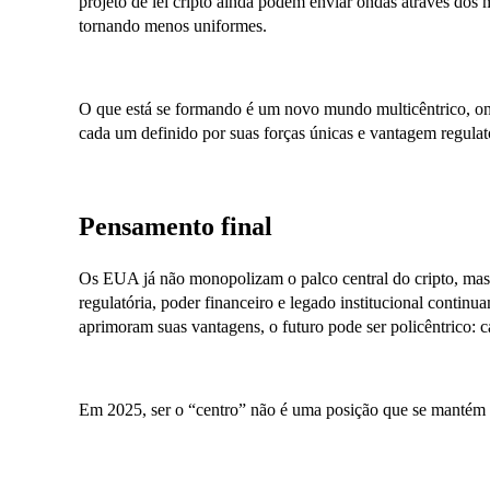
projeto de lei cripto ainda podem enviar ondas através dos 
tornando menos uniformes.
O que está se formando é um novo mundo multicêntrico, ond
cada um definido por suas forças únicas e vantagem regulat
Pensamento final
Os EUA já não monopolizam o palco central do cripto, mas 
regulatória, poder financeiro e legado institucional continu
aprimoram suas vantagens, o futuro pode ser policêntrico: 
Em 2025, ser o “centro” não é uma posição que se mantém po