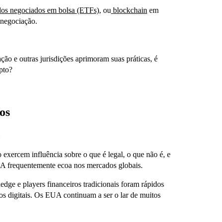
os negociados em bolsa (ETFs)
, ou
blockchain
em
 negociação.
ção e outras jurisdições aprimoram suas práticas, é
pto?
os
:
xercem influência sobre o que é legal, o que não é, e
UA frequentemente ecoa nos mercados globais.
edge e players financeiros tradicionais foram rápidos
ivos digitais. Os EUA continuam a ser o lar de muitos