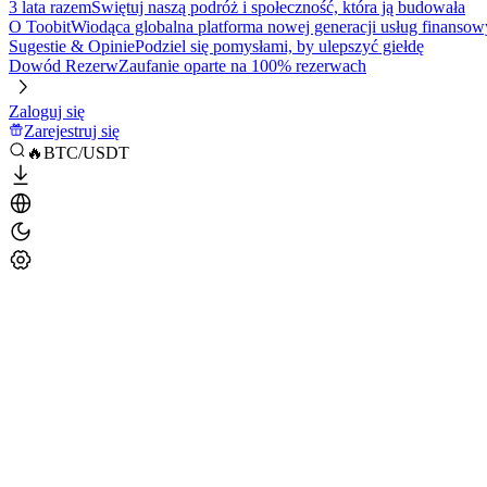
3 lata razem
Świętuj naszą podróż i społeczność, która ją budowała
O Toobit
Wiodąca globalna platforma nowej generacji usług finansow
Sugestie & Opinie
Podziel się pomysłami, by ulepszyć giełdę
Dowód Rezerw
Zaufanie oparte na 100% rezerwach
Zaloguj się
Zarejestruj się
🔥BTC/USDT