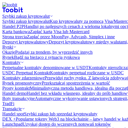
Szybki zakup kryptowalut
Szybki zakup kryptowalut
Kup kryptowaluty za pomocą Visa/Masterc
Handel P2P
Handluj po najlepszych cenach z wieloma lokalnymi opcj
Karta bankowa
Zapłać kartą Visa lub Mastercard
Strona trzecia
Zapłać przez MoonPay, Advcash, Simplex i inne
Depozyt kryptowalutowy
Depozyt kryptowalutowy między walutami, 
Rynki
Okazje
Podążaj za trendem, by wyprzedzić innych
Rynek
Bądź na bieżąco z sytuacją rynkową
Kontrakty
Perpetualne kontrakty denominowane w USDT
Kontrakty nierozlicz
USDC Perpetual Kontrakt
Kontrakty perpetual rozliczane w USDC
Kontrakty zdarzeniowe
Przewiduj ruchy rynku. Z łatwością zdobywaj
Rynek prognostyczny​​
Przekształcaj spostrzeżenia w wartość
Prosty kontrakt
Minimalistyczna metoda handlowa, idealna dla począ
Handel demo
Handel bez wkładu własnego, idealny do prób handlo
Boty transakcyjne
Automatyczne wykonywanie ustawionych strategii,
TradFi
Transakcje
Handel spot
Szybki zakup lub sprzedaż kryptowaluty
DEX +
Popularne tokeny Web3 na blockchainie – łatwy handel w każ
Launchpad
Uzyskaj dostęp do wczesnych notowań tokenów