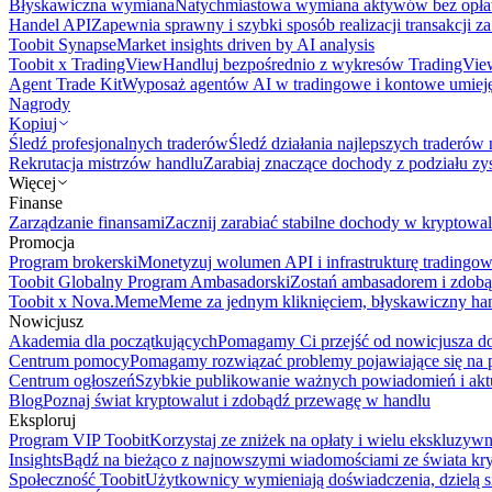
Błyskawiczna wymiana
Natychmiastowa wymiana aktywów bez opła
Handel API
Zapewnia sprawny i szybki sposób realizacji transakcji 
Toobit Synapse
Market insights driven by AI analysis
Toobit x TradingView
Handluj bezpośrednio z wykresów TradingVie
Agent Trade Kit
Wyposaż agentów AI w tradingowe i kontowe umieję
Nagrody
Kopiuj
Śledź profesjonalnych traderów
Śledź działania najlepszych traderów 
Rekrutacja mistrzów handlu
Zarabiaj znaczące dochody z podziału z
Więcej
Finanse
Zarządzanie finansami
Zacznij zarabiać stabilne dochody w kryptowal
Promocja
Program brokerski
Monetyzuj wolumen API i infrastrukturę tradingow
Toobit Globalny Program Ambasadorski
Zostań ambasadorem i zdobą
Toobit x Nova.Meme
Meme za jednym kliknięciem, błyskawiczny ha
Nowicjusz
Akademia dla początkujących
Pomagamy Ci przejść od nowicjusza do 
Centrum pomocy
Pomagamy rozwiązać problemy pojawiające się na p
Centrum ogłoszeń
Szybkie publikowanie ważnych powiadomień i aktu
Blog
Poznaj świat kryptowalut i zdobądź przewagę w handlu
Eksploruj
Program VIP Toobit
Korzystaj ze zniżek na opłaty i wielu ekskluzyw
Insights
Bądź na bieżąco z najnowszymi wiadomościami ze świata kr
Społeczność Toobit
Użytkownicy wymieniają doświadczenia, dzielą s