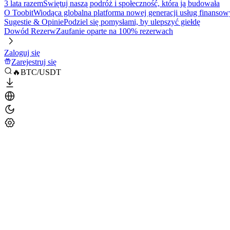
3 lata razem
Świętuj naszą podróż i społeczność, która ją budowała
O Toobit
Wiodąca globalna platforma nowej generacji usług finansow
Sugestie & Opinie
Podziel się pomysłami, by ulepszyć giełdę
Dowód Rezerw
Zaufanie oparte na 100% rezerwach
Zaloguj się
Zarejestruj się
🔥BTC/USDT