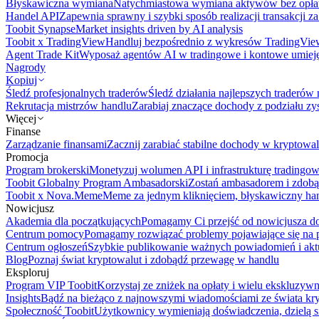
Błyskawiczna wymiana
Natychmiastowa wymiana aktywów bez opła
Handel API
Zapewnia sprawny i szybki sposób realizacji transakcji 
Toobit Synapse
Market insights driven by AI analysis
Toobit x TradingView
Handluj bezpośrednio z wykresów TradingVie
Agent Trade Kit
Wyposaż agentów AI w tradingowe i kontowe umieję
Nagrody
Kopiuj
Śledź profesjonalnych traderów
Śledź działania najlepszych traderów 
Rekrutacja mistrzów handlu
Zarabiaj znaczące dochody z podziału z
Więcej
Finanse
Zarządzanie finansami
Zacznij zarabiać stabilne dochody w kryptowal
Promocja
Program brokerski
Monetyzuj wolumen API i infrastrukturę tradingow
Toobit Globalny Program Ambasadorski
Zostań ambasadorem i zdobą
Toobit x Nova.Meme
Meme za jednym kliknięciem, błyskawiczny ha
Nowicjusz
Akademia dla początkujących
Pomagamy Ci przejść od nowicjusza do 
Centrum pomocy
Pomagamy rozwiązać problemy pojawiające się na p
Centrum ogłoszeń
Szybkie publikowanie ważnych powiadomień i aktu
Blog
Poznaj świat kryptowalut i zdobądź przewagę w handlu
Eksploruj
Program VIP Toobit
Korzystaj ze zniżek na opłaty i wielu ekskluzyw
Insights
Bądź na bieżąco z najnowszymi wiadomościami ze świata kr
Społeczność Toobit
Użytkownicy wymieniają doświadczenia, dzielą s