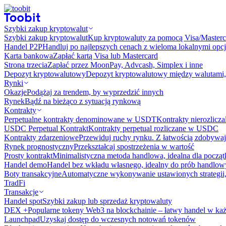
Szybki zakup kryptowalut
Szybki zakup kryptowalut
Kup kryptowaluty za pomocą Visa/Masterc
Handel P2P
Handluj po najlepszych cenach z wieloma lokalnymi opcj
Karta bankowa
Zapłać kartą Visa lub Mastercard
Strona trzecia
Zapłać przez MoonPay, Advcash, Simplex i inne
Depozyt kryptowalutowy
Depozyt kryptowalutowy między walutami, 
Rynki
Okazje
Podążaj za trendem, by wyprzedzić innych
Rynek
Bądź na bieżąco z sytuacją rynkową
Kontrakty
Perpetualne kontrakty denominowane w USDT
Kontrakty nierozlicz
USDC Perpetual Kontrakt
Kontrakty perpetual rozliczane w USDC
Kontrakty zdarzeniowe
Przewiduj ruchy rynku. Z łatwością zdobywaj
Rynek prognostyczny​​
Przekształcaj spostrzeżenia w wartość
Prosty kontrakt
Minimalistyczna metoda handlowa, idealna dla począ
Handel demo
Handel bez wkładu własnego, idealny do prób handlo
Boty transakcyjne
Automatyczne wykonywanie ustawionych strategii,
TradFi
Transakcje
Handel spot
Szybki zakup lub sprzedaż kryptowaluty
DEX +
Popularne tokeny Web3 na blockchainie – łatwy handel w każ
Launchpad
Uzyskaj dostęp do wczesnych notowań tokenów