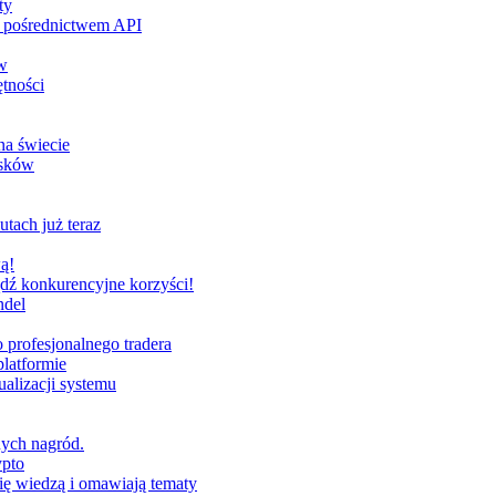
ty
za pośrednictwem API
w
tności
na świecie
ysków
utach już teraz
ą!
dź konkurencyjne korzyści!
ndel
profesjonalnego tradera
latformie
alizacji systemu
nych nagród.
ypto
ię wiedzą i omawiają tematy