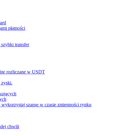
ard
ami płatności
szybki transfer
alne rozliczane w USDT
 zyski.
tkujących
wych
 wykorzystaj szanse w czasie zmienności rynku
dej chwili