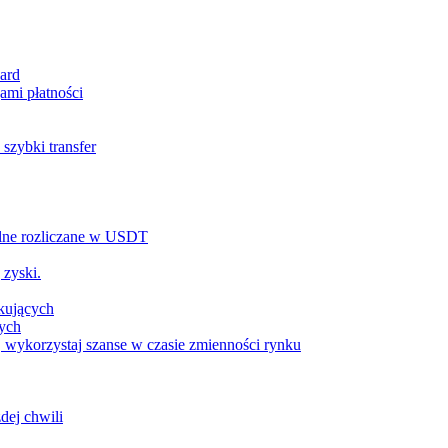
ard
ami płatności
szybki transfer
alne rozliczane w USDT
 zyski.
tkujących
wych
 wykorzystaj szanse w czasie zmienności rynku
dej chwili