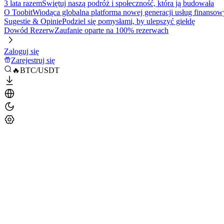
3 lata razem
Świętuj naszą podróż i społeczność, która ją budowała
O Toobit
Wiodąca globalna platforma nowej generacji usług finansow
Sugestie & Opinie
Podziel się pomysłami, by ulepszyć giełdę
Dowód Rezerw
Zaufanie oparte na 100% rezerwach
Zaloguj się
Zarejestruj się
🔥BTC/USDT