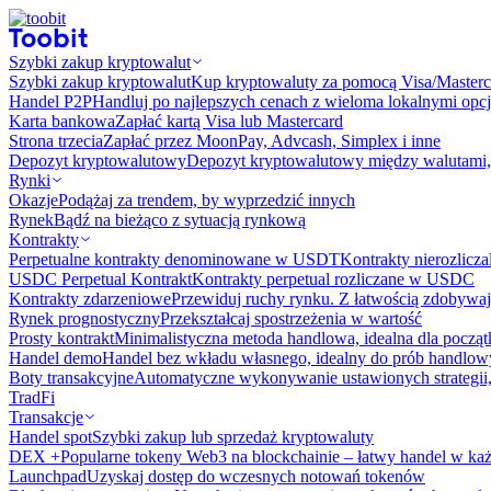
Szybki zakup kryptowalut
Szybki zakup kryptowalut
Kup kryptowaluty za pomocą Visa/Masterc
Handel P2P
Handluj po najlepszych cenach z wieloma lokalnymi opcj
Karta bankowa
Zapłać kartą Visa lub Mastercard
Strona trzecia
Zapłać przez MoonPay, Advcash, Simplex i inne
Depozyt kryptowalutowy
Depozyt kryptowalutowy między walutami, 
Rynki
Okazje
Podążaj za trendem, by wyprzedzić innych
Rynek
Bądź na bieżąco z sytuacją rynkową
Kontrakty
Perpetualne kontrakty denominowane w USDT
Kontrakty nierozlicz
USDC Perpetual Kontrakt
Kontrakty perpetual rozliczane w USDC
Kontrakty zdarzeniowe
Przewiduj ruchy rynku. Z łatwością zdobywaj
Rynek prognostyczny​​
Przekształcaj spostrzeżenia w wartość
Prosty kontrakt
Minimalistyczna metoda handlowa, idealna dla począ
Handel demo
Handel bez wkładu własnego, idealny do prób handlo
Boty transakcyjne
Automatyczne wykonywanie ustawionych strategii,
TradFi
Transakcje
Handel spot
Szybki zakup lub sprzedaż kryptowaluty
DEX +
Popularne tokeny Web3 na blockchainie – łatwy handel w każ
Launchpad
Uzyskaj dostęp do wczesnych notowań tokenów