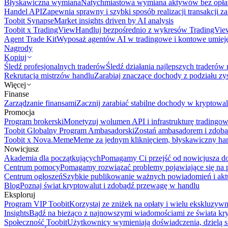
Błyskawiczna wymiana
Natychmiastowa wymiana aktywów bez opła
Handel API
Zapewnia sprawny i szybki sposób realizacji transakcji 
Toobit Synapse
Market insights driven by AI analysis
Toobit x TradingView
Handluj bezpośrednio z wykresów TradingVie
Agent Trade Kit
Wyposaż agentów AI w tradingowe i kontowe umieję
Nagrody
Kopiuj
Śledź profesjonalnych traderów
Śledź działania najlepszych traderów 
Rekrutacja mistrzów handlu
Zarabiaj znaczące dochody z podziału z
Więcej
Finanse
Zarządzanie finansami
Zacznij zarabiać stabilne dochody w kryptowal
Promocja
Program brokerski
Monetyzuj wolumen API i infrastrukturę tradingow
Toobit Globalny Program Ambasadorski
Zostań ambasadorem i zdobą
Toobit x Nova.Meme
Meme za jednym kliknięciem, błyskawiczny ha
Nowicjusz
Akademia dla początkujących
Pomagamy Ci przejść od nowicjusza do 
Centrum pomocy
Pomagamy rozwiązać problemy pojawiające się na p
Centrum ogłoszeń
Szybkie publikowanie ważnych powiadomień i aktu
Blog
Poznaj świat kryptowalut i zdobądź przewagę w handlu
Eksploruj
Program VIP Toobit
Korzystaj ze zniżek na opłaty i wielu ekskluzyw
Insights
Bądź na bieżąco z najnowszymi wiadomościami ze świata kr
Społeczność Toobit
Użytkownicy wymieniają doświadczenia, dzielą s