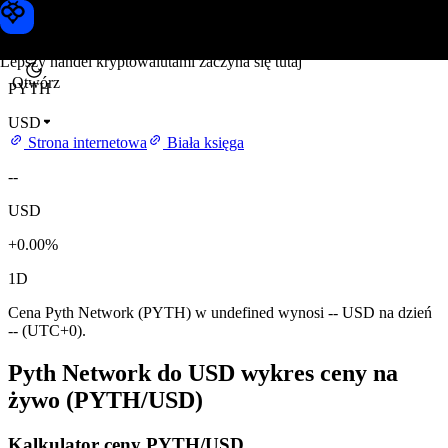
Cena Pyth Network
Toobit
Lepszy handel kryptowalutami zaczyna się tutaj
Otwórz
PYTH
USD
Strona internetowa
Biała księga
--
USD
+0.00%
1D
Cena Pyth Network (PYTH) w undefined wynosi -- USD na dzień
-- (UTC+0).
Pyth Network do USD wykres ceny na
żywo (PYTH/USD)
Kalkulator ceny PYTH/USD