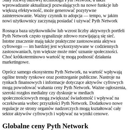
wprowadzanie aktualizacji pozwalających na nowe funkcje lub
większą efektywność, może generować pozytywne
zainteresowanie. Ważny czynnik to adopcja — tempo, w jakim
nowi użytkownicy zaczynają posiadać i używać Pyth Network
Rosnąca baza użytkowników lub wzrost liczby aktywnych portfeli
Pyth Network często sygnalizuje zdrowo rozwijającą się sieć.
Istotne znaczenie mają także praktyczne zastosowania aktywa
cyfrowego — im bardziej jest wykorzystywane w codziennych
zastosowaniach, tym większe może mieć uznanie społeczności.
Choć krótkoterminowo wartość tę mogą podnosić działania
marketingowe.
Oprócz samego ekosystemu Pyth Network, na wartość wpływają
ogólne trendy rynkowe oraz postrzeganie publiczne. Nastroje na
rynkach finansowych i informacje dotyczące aktywów cyfrowych
mogą powodować wahania ceny Pyth Network. Ważne ogłoszenia,
szeroki rozgłos medialny czy dyskusje w mediach
społecznościowych mogą zwiększać świadomość i wpływać na
oczekiwania wobec przyszłości Pyth Network. Dodatkowo nowe
regulacje ze strony organów nadzorczych mogą kształtować cały
sektor aktywów cyfrowych i wpływać na wyniki cenowe.
Globalne ceny Pyth Network