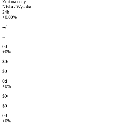
Zmiana ceny
Niska / Wysoka
24h
+0.00%
--
/
--
0d
+0%
$0
/
$0
0d
+0%
$0
/
$0
0d
+0%