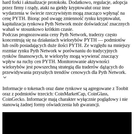
hard forki i aktualizacje protokołu. Dodatkowo, regulacje, adopcja
przez firmy i rządy, ataki na giełdy kryptowalut oraz inne
wydarzenia w świecie rzeczywistym mogą znacząco wpłynąć na
cenę PYTH. Biorąc pod uwagę zmienność rynku kryptowalut,
kapitalizacja rynkowa Pyth Network może doświadczać znacznych
wahań w stosunkowo krótkim czasie.
Podczas prognozowania ceny Pyth Network, traderzy często
koncentrują się na działaniach wielorybów PYTH — podmiotów
lub osób posiadających duże ilości PYTH. Ze względu na mniejszy
rozmiar rynku Pyth Network w porównaniu do tradycyjnych
rynków finansowych, te wieloryby mogą wywierać znaczący
wpływ na ruchy cen PYTH. Monitorowanie aktywności
wielorybów jest powszechną strategią dla traderów dążących do
przewidywania przyszłych trendów cenowych dla Pyth Network.
Informacje o tokenach oraz dane rynkowe są agregowane z Toobit
oraz z podmiotów trzecich: CoinMarketCap, CoinGlass,
CoinGecko. Informacje mają charakter wyłącznie poglądowy i nie
stanowią żadnej formy oświadczenia lub gwarancji.