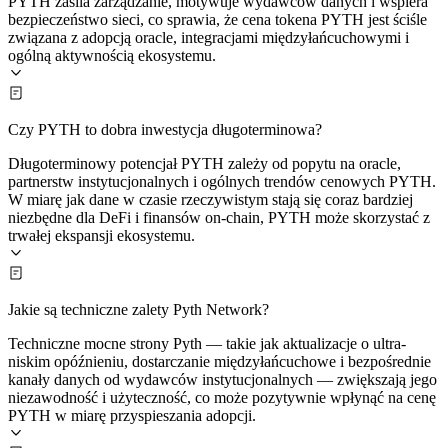
PYTH zasila zarządzanie, motywuje wydawców danych i wspiera
bezpieczeństwo sieci, co sprawia, że cena tokena PYTH jest ściśle
związana z adopcją oracle, integracjami międzyłańcuchowymi i
ogólną aktywnością ekosystemu.
Czy PYTH to dobra inwestycja długoterminowa?
Długoterminowy potencjał PYTH zależy od popytu na oracle,
partnerstw instytucjonalnych i ogólnych trendów cenowych PYTH.
W miarę jak dane w czasie rzeczywistym stają się coraz bardziej
niezbędne dla DeFi i finansów on-chain, PYTH może skorzystać z
trwałej ekspansji ekosystemu.
Jakie są techniczne zalety Pyth Network?
Techniczne mocne strony Pyth — takie jak aktualizacje o ultra-
niskim opóźnieniu, dostarczanie międzyłańcuchowe i bezpośrednie
kanały danych od wydawców instytucjonalnych — zwiększają jego
niezawodność i użyteczność, co może pozytywnie wpłynąć na cenę
PYTH w miarę przyspieszania adopcji.