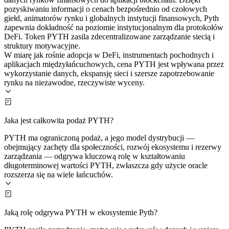
pozyskiwaniu informacji o cenach bezpośrednio od czołowych
giełd, animatorów rynku i globalnych instytucji finansowych, Pyth
zapewnia dokładność na poziomie instytucjonalnym dla protokołów
DeFi. Token PYTH zasila zdecentralizowane zarządzanie siecią i
struktury motywacyjne.
W miarę jak rośnie adopcja w DeFi, instrumentach pochodnych i
aplikacjach międzyłańcuchowych, cena PYTH jest wpływana przez
wykorzystanie danych, ekspansję sieci i szersze zapotrzebowanie
rynku na niezawodne, rzeczywiste wyceny.
Jaka jest całkowita podaż PYTH?
PYTH ma ograniczoną podaż, a jego model dystrybucji —
obejmujący zachęty dla społeczności, rozwój ekosystemu i rezerwy
zarządzania — odgrywa kluczową rolę w kształtowaniu
długoterminowej wartości PYTH, zwłaszcza gdy użycie oracle
rozszerza się na wiele łańcuchów.
Jaką rolę odgrywa PYTH w ekosystemie Pyth?