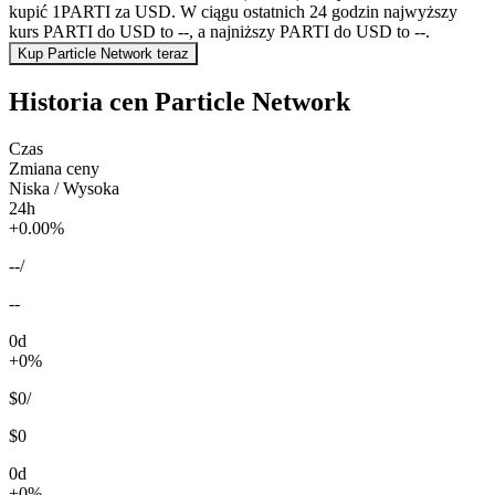
kupić 1PARTI za USD. W ciągu ostatnich 24 godzin najwyższy
kurs PARTI do USD to --, a najniższy PARTI do USD to --.
Kup Particle Network teraz
Historia cen Particle Network
Czas
Zmiana ceny
Niska / Wysoka
24h
+0.00%
--
/
--
0d
+0%
$0
/
$0
0d
+0%