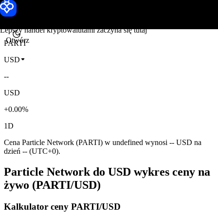
Cena Particle Network
Toobit
Lepszy handel kryptowalutami zaczyna się tutaj
Otwórz
PARTI
USD
--
USD
+0.00%
1D
Cena Particle Network (PARTI) w undefined wynosi -- USD na
dzień -- (UTC+0).
Particle Network do USD wykres ceny na
żywo (PARTI/USD)
Kalkulator ceny PARTI/USD