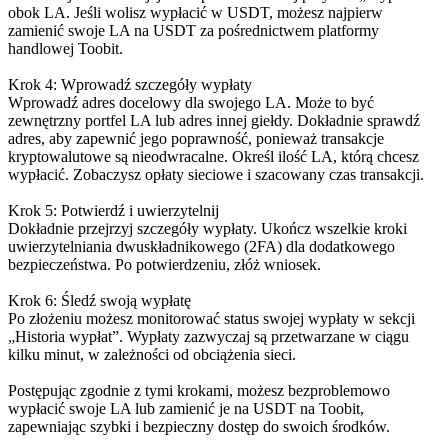
obok LA. Jeśli wolisz wypłacić w USDT, możesz najpierw
zamienić swoje LA na USDT za pośrednictwem platformy
handlowej Toobit.
Krok 4: Wprowadź szczegóły wypłaty
Wprowadź adres docelowy dla swojego LA. Może to być
zewnętrzny portfel LA lub adres innej giełdy. Dokładnie sprawdź
adres, aby zapewnić jego poprawność, ponieważ transakcje
kryptowalutowe są nieodwracalne. Określ ilość LA, którą chcesz
wypłacić. Zobaczysz opłaty sieciowe i szacowany czas transakcji.
Krok 5: Potwierdź i uwierzytelnij
Dokładnie przejrzyj szczegóły wypłaty. Ukończ wszelkie kroki
uwierzytelniania dwuskładnikowego (2FA) dla dodatkowego
bezpieczeństwa. Po potwierdzeniu, złóż wniosek.
Krok 6: Śledź swoją wypłatę
Po złożeniu możesz monitorować status swojej wypłaty w sekcji
„Historia wypłat”. Wypłaty zazwyczaj są przetwarzane w ciągu
kilku minut, w zależności od obciążenia sieci.
Postępując zgodnie z tymi krokami, możesz bezproblemowo
wypłacić swoje LA lub zamienić je na USDT na Toobit,
zapewniając szybki i bezpieczny dostęp do swoich środków.