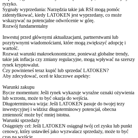
ryzyko.
Sygnały wyprzedania: Narzędzia takie jak RSI mogą pomóc
zidentyfikować, kiedy LATOKEN jest wyprzedany, co może
wskazywać na potencjalne odwrócenie w górę.
Rozwój fundamentalny
Inwestuj przed głównymi aktualizacjami, partnerstwami lub
pozytywnymi wiadomościami, które mogą zwiększyć adopcję i
wartość.
Rozważ warunki makroekonomiczne, ponieważ globalne trendy,
takie jak inflacja czy zmiany regulacyjne, mogą wpływać na szerszy
rynek kryptowalut.
Czy powinieneś teraz kupić lub sprzedać LATOKEN?
Aby zdecydować, oceń te kluczowe aspekty:
Warunki zakupu
Bycze momentum: Jeśli rynek wykazuje wyraźne oznaki ożywienia
lub wzrostu, może to być okazja do wejścia.
Długoterminowa wizja: Jeśli LATOKEN pasuje do twojej tezy
inwestycyjnej i widzisz długoterminowy potencjał, obecna
zmienność może być mniej istotna.
Warunki sprzedaży
Osiągnięty cel: Jeśli LATOKEN osiągnął twój cel zysku lub punkt
cenowy, który ustawiłeś jako wyzwalacz sprzedaży, może to być
czas na wyjście.