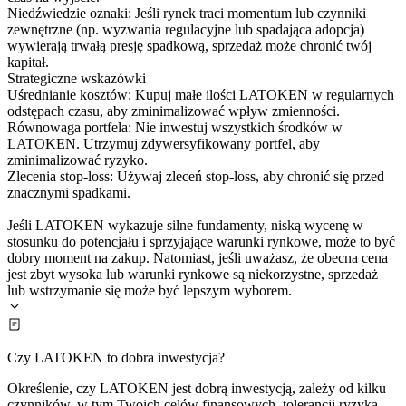
Niedźwiedzie oznaki: Jeśli rynek traci momentum lub czynniki
zewnętrzne (np. wyzwania regulacyjne lub spadająca adopcja)
wywierają trwałą presję spadkową, sprzedaż może chronić twój
kapitał.
Strategiczne wskazówki
Uśrednianie kosztów: Kupuj małe ilości LATOKEN w regularnych
odstępach czasu, aby zminimalizować wpływ zmienności.
Równowaga portfela: Nie inwestuj wszystkich środków w
LATOKEN. Utrzymuj zdywersyfikowany portfel, aby
zminimalizować ryzyko.
Zlecenia stop-loss: Używaj zleceń stop-loss, aby chronić się przed
znacznymi spadkami.
Jeśli LATOKEN wykazuje silne fundamenty, niską wycenę w
stosunku do potencjału i sprzyjające warunki rynkowe, może to być
dobry moment na zakup. Natomiast, jeśli uważasz, że obecna cena
jest zbyt wysoka lub warunki rynkowe są niekorzystne, sprzedaż
lub wstrzymanie się może być lepszym wyborem.
Czy LATOKEN to dobra inwestycja?
Określenie, czy LATOKEN jest dobrą inwestycją, zależy od kilku
czynników, w tym Twoich celów finansowych, tolerancji ryzyka