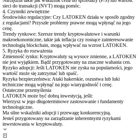
Narzędzia takie jak wskaźnik cena do sprzedaży (P/S) lub wartość
sieci do transakcji (NVT) mogą pomóc.
4. Czynniki zewnętrzne
Środowisko regulacyjne: Czy LATOKEN działa w sposób zgodny
z regulacjami? Przyszłe problemy prawne mogą wpłynąć na jego
cenę.
Trendy rynkowe: Szersze trendy kryptowalutowe i warunki
makroekonomiczne, takie jak inflacja czy rosnące zainteresowanie
technologią blockchain, mogą wpływać na wzrost LATOKEN.
5. Ryzyka do rozważenia
Zmienność rynku: Kryptowaluty są wysoce zmienne, a LATOKEN
nie jest wyjątkiem. Bądź przygotowany na znaczne wahania cen.
Ryzyko adopcji: Jeśli LATOKEN nie zyska na popularności, jego
wartość może się zatrzymać lub spaść.
Ryzyka bezpieczeństwa: Ataki hakerskie, oszustwa lub luki
techniczne mogą wpłynąć na jego wiarygodność i cenę.
Ostateczne przemyślenia
LATOKEN może być dobrą inwestycją, jeśli:
Wierzysz w jego długoterminowe zastosowanie i fundamenty
technologiczne.
Ma silne wskaźniki adopcji i przewagę konkurencyjną.
Jesteś przygotowany na zarządzanie inherentnymi ryzykami
inwestowania w kryptowaluty.