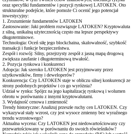
oraz specyfiki fundamentów i pozycji rynkowej LATOKEN. Oto
strukturalne podejście, które pomoże Ci ocenić jego potencjał
inwestycyjny:
1. Zrozumienie fundamentów LATOKEN
Zastosowanie: Jaki problem rozwiązuje LATOKEN? Kryptowaluta
z silną, unikalną użytecznością często ma lepsze perspektywy
długoterminowe.
Technologia: Oceń siłę jego blockchaina, skalowalność, szybkość
transakcji i funkcje bezpieczeństwa.
Zespół i rozwój: Silny, przejrzysty zespół z jasną mapą drogową
zwiększa zaufanie i długoterminową trwałość.
2. Pozycja rynkowa i konkurenci
Adopcja: Jak szeroko LATOKEN jest przyjmowany przez
użytkowników, firmy i deweloperów?
Konkurencja: Czy LATOKEN staje w obliczu silnej konkurencji ze
strony podobnych projektów i co go wyróżnia?
Udział w rynku: Spójrz na jego kapitalizację rynkową i wolumen
obrotu w porównaniu z innymi kryptowalutami.
3. Wydajność cenowa i zmienność
Trendy historyczne: Analizuj przeszłe ruchy cen LATOKEN. Czy
wykazywał stały wzrost, czy jest wysoce zmienny bez wyraźnego
trendu wzrostowego?
Aktualna wycena: Czy LATOKEN jest niedowartościowany czy
przewartościowany w porównaniu do swoich rówieśników?