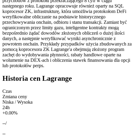
przychodów z protokołu przekraczającego 8 cyfr w ciągu
następnego roku. Lagrange opracowuje również oparty na SQL
koprocesor ZK, infrastrukturę, która umożliwia protokołom DeFi
weryfikowalne obliczanie na podstawie historycznego
przechowywania onchain, odbioru i stanu transakcji. Zamiast być
ograniczonym przez limity gazu, inteligentne kontrakty mogą
bezpośrednio żądać dowodów złożonych obliczeń o dużej ilości
danych, a następnie weryfikować wyniki asynchronicznie z
powrotem onchain. Przykłady przypadków użycia zbudowanych za
pomocą koprocesora ZK Lagrange'a obejmują złożony program
zachęt do wydobywania płynności, rabaty handlowe oparte na
wolumenie na DEX-ach i obliczenia stawek finansowania dla opcji
lub protokołów perps.
Historia cen Lagrange
Czas
Zmiana ceny
Niska / Wysoka
24h
+0.00%
--
/
--