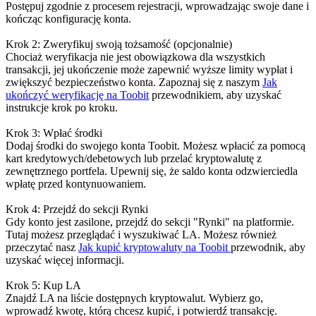
Postępuj zgodnie z procesem rejestracji, wprowadzając swoje dane i
kończąc konfigurację konta.
Krok 2: Zweryfikuj swoją tożsamość (opcjonalnie)
Chociaż weryfikacja nie jest obowiązkowa dla wszystkich
transakcji, jej ukończenie może zapewnić wyższe limity wypłat i
zwiększyć bezpieczeństwo konta. Zapoznaj się z naszym
Jak
ukończyć weryfikację na Toobit
przewodnikiem, aby uzyskać
instrukcje krok po kroku.
Krok 3: Wpłać środki
Dodaj środki do swojego konta Toobit. Możesz wpłacić za pomocą
kart kredytowych/debetowych lub przelać kryptowalutę z
zewnętrznego portfela. Upewnij się, że saldo konta odzwierciedla
wpłatę przed kontynuowaniem.
Krok 4: Przejdź do sekcji Rynki
Gdy konto jest zasilone, przejdź do sekcji "Rynki" na platformie.
Tutaj możesz przeglądać i wyszukiwać LA. Możesz również
przeczytać nasz
Jak kupić kryptowaluty na Toobit
przewodnik, aby
uzyskać więcej informacji.
Krok 5: Kup LA
Znajdź LA na liście dostępnych kryptowalut. Wybierz go,
wprowadź kwotę, którą chcesz kupić, i potwierdź transakcję.