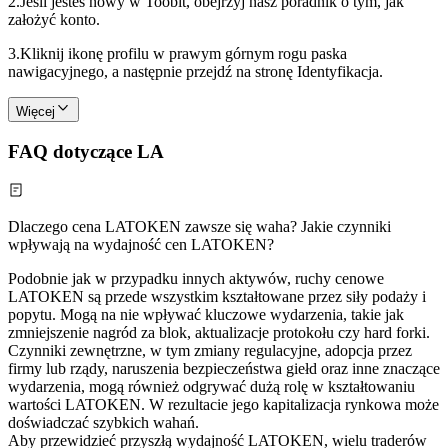
2.
Jeśli jesteś nowy w Toobit, obejrzyj nasz poradnik o tym, jak
założyć konto.
3.
Kliknij ikonę profilu w prawym górnym rogu paska
nawigacyjnego, a następnie przejdź na stronę Identyfikacja.
Więcej
FAQ dotyczące LA
Dlaczego cena LATOKEN zawsze się waha? Jakie czynniki
wpływają na wydajność cen LATOKEN?
Podobnie jak w przypadku innych aktywów, ruchy cenowe
LATOKEN są przede wszystkim kształtowane przez siły podaży i
popytu. Mogą na nie wpływać kluczowe wydarzenia, takie jak
zmniejszenie nagród za blok, aktualizacje protokołu czy hard forki.
Czynniki zewnętrzne, w tym zmiany regulacyjne, adopcja przez
firmy lub rządy, naruszenia bezpieczeństwa giełd oraz inne znaczące
wydarzenia, mogą również odgrywać dużą rolę w kształtowaniu
wartości LATOKEN. W rezultacie jego kapitalizacja rynkowa może
doświadczać szybkich wahań.
Aby przewidzieć przyszłą wydajność LATOKEN, wielu traderów