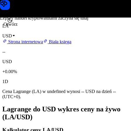
Cena Lagrange
Toobit
Lepszy handel kryptowalutami zaczyna się tutaj
Otwórz
LA
USD
Strona internetowa
Biała księga
--
USD
+0.00%
1D
Cena Lagrange (LA) w undefined wynosi -- USD na dzień --
(UTC+0).
Lagrange do USD wykres ceny na żywo
(LA/USD)
Kalkulator ceny LA/USD