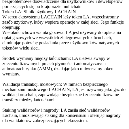
bezproblemowe doświadczenie dla użytkowników i deweloperów
poruszających się po krajobrazie multichain.
Token LA: Silnik użytkowy LACHAIN
W sercu ekosystemu LACHAIN leży token LA, wszechstronny
zasób użytkowy, który wspiera operacje w całej sieci. Jego funkcje
obejmują:
Wielołańcuchowa waluta gazowa: LA jest używany do opłacania
opłat gazowych we wszystkich zintegrowanych łańcuchach,
eliminując potrzebę posiadania przez użytkowników natywnych
tokenów wielu sieci.
Środek wymiany między łańcuchami: LA ułatwia swapy w
zdecentralizowanych pulach płynności i automatycznych
animatorach rynku (AMM), działając jako uniwersalny token
wymiany.
Walidacja transakcji mostowych: W ramach bezpiecznego
mechanizmu mostowego LACHAIN, LA jest używany jako gaz do
walidacji on-chain, zapewniając bezpieczne i zdecentralizowane
transfery między łańcuchami.
Staking walidatorów i nagrody: LA zasila sieć walidatorów
Lachain, umożliwiając staking dla konsensusu i oferując nagrody
dla walidatorów zabezpieczających ekosystem.