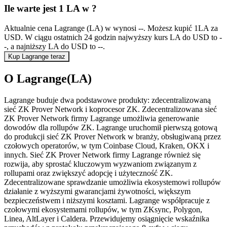
Ile warte jest 1 LA w ?
Aktualnie cena Lagrange (LA) w wynosi --. Możesz kupić 1LA za
USD. W ciągu ostatnich 24 godzin najwyższy kurs LA do USD to -
-, a najniższy LA do USD to --.
Kup Lagrange teraz
O Lagrange(LA)
Lagrange buduje dwa podstawowe produkty: zdecentralizowaną
sieć ZK Prover Network i koprocesor ZK. Zdecentralizowana sieć
ZK Prover Network firmy Lagrange umożliwia generowanie
dowodów dla rollupów ZK. Lagrange uruchomił pierwszą gotową
do produkcji sieć ZK Prover Network w branży, obsługiwaną przez
czołowych operatorów, w tym Coinbase Cloud, Kraken, OKX i
innych. Sieć ZK Prover Network firmy Lagrange również się
rozwija, aby sprostać kluczowym wyzwaniom związanym z
rollupami oraz zwiększyć adopcję i użyteczność ZK.
Zdecentralizowane sprawdzanie umożliwia ekosystemowi rollupów
działanie z wyższymi gwarancjami żywotności, większym
bezpieczeństwem i niższymi kosztami. Lagrange współpracuje z
czołowymi ekosystemami rollupów, w tym ZKsync, Polygon,
Linea, AltLayer i Caldera. Przewidujemy osiągnięcie wskaźnika