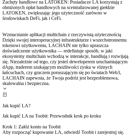
Zachęty handlowe na LATOKEN: Posiadacze LA korzystają z
obniżonych opłat handlowych na scentralizowanej giełdzie
LATOKEN, zwiększając jego użyteczność zarówno w
środowiskach DeFi, jak i CeFi.
Wzmacnianie aplikacji multichain z rzeczywistą użytecznością
Dzięki swojej interoperacyjnej infrastrukturze i wszechstronnemu
tokenowi użytkowemu, LACHAIN nie tylko upraszcza
doświadczenie użytkownika — redefiniuje sposób, w jaki
ekosystemy multichain wchodzą w interakcje, handlują i rozwijają
się. Niezależnie od tego, czy jesteś deweloperem uruchamiającym
dApp, traderem szukającym możliwości zysku w różnych
łańcuchach, czy graczem poruszającym się po światach Web3,
LACHAIN zapewnia, że Twoja podróż jest bezproblemowa,
skalowalna i bezpieczna.
Jak kupić LA?
Jak kupić LA na Toobit: Przewodnik krok po kroku
Krok 1: Załóż konto na Toobit
Aby rozpocząć kupowanie LA, odwiedź Toobit i zarejestruj się.