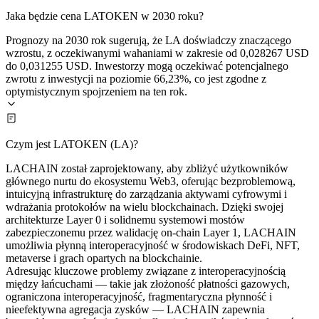
Jaka będzie cena LATOKEN w 2030 roku?
Prognozy na 2030 rok sugerują, że LA doświadczy znaczącego
wzrostu, z oczekiwanymi wahaniami w zakresie od 0,028267 USD
do 0,031255 USD. Inwestorzy mogą oczekiwać potencjalnego
zwrotu z inwestycji na poziomie 66,23%, co jest zgodne z
optymistycznym spojrzeniem na ten rok.
Czym jest LATOKEN (LA)?
LACHAIN został zaprojektowany, aby zbliżyć użytkowników
głównego nurtu do ekosystemu Web3, oferując bezproblemową,
intuicyjną infrastrukturę do zarządzania aktywami cyfrowymi i
wdrażania protokołów na wielu blockchainach. Dzięki swojej
architekturze Layer 0 i solidnemu systemowi mostów
zabezpieczonemu przez walidację on-chain Layer 1, LACHAIN
umożliwia płynną interoperacyjność w środowiskach DeFi, NFT,
metaverse i grach opartych na blockchainie.
Adresując kluczowe problemy związane z interoperacyjnością
między łańcuchami — takie jak złożoność płatności gazowych,
ograniczona interoperacyjność, fragmentaryczna płynność i
nieefektywna agregacja zysków — LACHAIN zapewnia