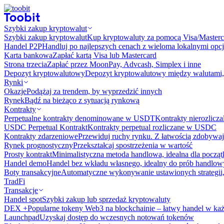
Szybki zakup kryptowalut
Szybki zakup kryptowalut
Kup kryptowaluty za pomocą Visa/Masterc
Handel P2P
Handluj po najlepszych cenach z wieloma lokalnymi opcj
Karta bankowa
Zapłać kartą Visa lub Mastercard
Strona trzecia
Zapłać przez MoonPay, Advcash, Simplex i inne
Depozyt kryptowalutowy
Depozyt kryptowalutowy między walutami, 
Rynki
Okazje
Podążaj za trendem, by wyprzedzić innych
Rynek
Bądź na bieżąco z sytuacją rynkową
Kontrakty
Perpetualne kontrakty denominowane w USDT
Kontrakty nierozlicz
USDC Perpetual Kontrakt
Kontrakty perpetual rozliczane w USDC
Kontrakty zdarzeniowe
Przewiduj ruchy rynku. Z łatwością zdobywaj
Rynek prognostyczny​​
Przekształcaj spostrzeżenia w wartość
Prosty kontrakt
Minimalistyczna metoda handlowa, idealna dla począ
Handel demo
Handel bez wkładu własnego, idealny do prób handlo
Boty transakcyjne
Automatyczne wykonywanie ustawionych strategii,
TradFi
Transakcje
Handel spot
Szybki zakup lub sprzedaż kryptowaluty
DEX +
Popularne tokeny Web3 na blockchainie – łatwy handel w każ
Launchpad
Uzyskaj dostęp do wczesnych notowań tokenów