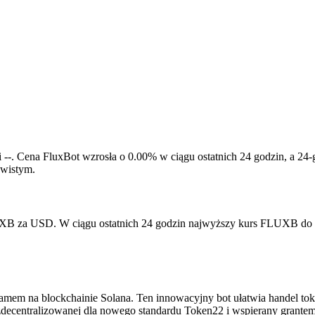
si --. Cena FluxBot wzrosła o 0.00% w ciągu ostatnich 24 godzin, a
wistym.
B za USD. W ciągu ostatnich 24 godzin najwyższy kurs FLUXB do U
ramem na blockchainie Solana. Ten innowacyjny bot ułatwia handel to
decentralizowanej dla nowego standardu Token22 i wspierany grantem 