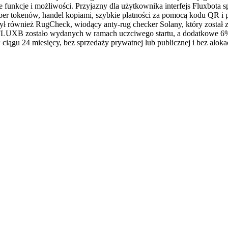
nkcje i możliwości. Przyjazny dla użytkownika interfejs Fluxbota spra
jper tokenów, handel kopiami, szybkie płatności za pomocą kodu QR i p
zył również RugCheck, wiodący anty-rug checker Solany, który został
FLUXB zostało wydanych w ramach uczciwego startu, a dodatkowe 6%
iągu 24 miesięcy, bez sprzedaży prywatnej lub publicznej i bez alokac