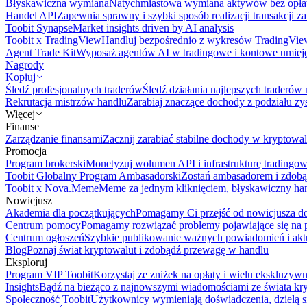
Błyskawiczna wymiana
Natychmiastowa wymiana aktywów bez opła
Handel API
Zapewnia sprawny i szybki sposób realizacji transakcji 
Toobit Synapse
Market insights driven by AI analysis
Toobit x TradingView
Handluj bezpośrednio z wykresów TradingVie
Agent Trade Kit
Wyposaż agentów AI w tradingowe i kontowe umieję
Nagrody
Kopiuj
Śledź profesjonalnych traderów
Śledź działania najlepszych traderów 
Rekrutacja mistrzów handlu
Zarabiaj znaczące dochody z podziału z
Więcej
Finanse
Zarządzanie finansami
Zacznij zarabiać stabilne dochody w kryptowal
Promocja
Program brokerski
Monetyzuj wolumen API i infrastrukturę tradingow
Toobit Globalny Program Ambasadorski
Zostań ambasadorem i zdobą
Toobit x Nova.Meme
Meme za jednym kliknięciem, błyskawiczny ha
Nowicjusz
Akademia dla początkujących
Pomagamy Ci przejść od nowicjusza do 
Centrum pomocy
Pomagamy rozwiązać problemy pojawiające się na p
Centrum ogłoszeń
Szybkie publikowanie ważnych powiadomień i aktu
Blog
Poznaj świat kryptowalut i zdobądź przewagę w handlu
Eksploruj
Program VIP Toobit
Korzystaj ze zniżek na opłaty i wielu ekskluzyw
Insights
Bądź na bieżąco z najnowszymi wiadomościami ze świata kr
Społeczność Toobit
Użytkownicy wymieniają doświadczenia, dzielą s