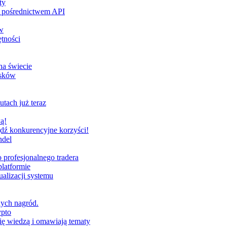
ty
za pośrednictwem API
w
tności
na świecie
ysków
utach już teraz
ą!
dź konkurencyjne korzyści!
ndel
profesjonalnego tradera
latformie
alizacji systemu
nych nagród.
ypto
ię wiedzą i omawiają tematy