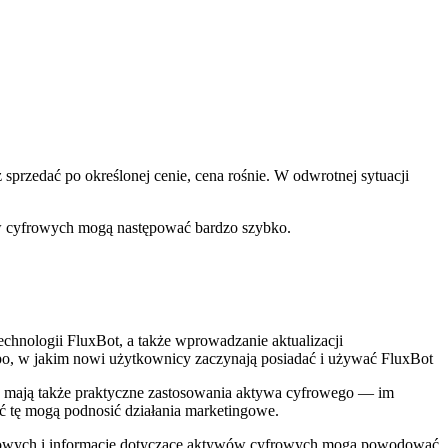
przedać po określonej cenie, cena rośnie. W odwrotnej sytuacji
w cyfrowych mogą następować bardzo szybko.
hnologii FluxBot, a także wprowadzanie aktualizacji
o, w jakim nowi użytkownicy zaczynają posiadać i używać FluxBot
nie mają także praktyczne zastosowania aktywa cyfrowego — im
ć tę mogą podnosić działania marketingowe.
ansowych i informacje dotyczące aktywów cyfrowych mogą powodować