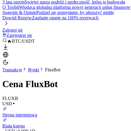
3 lata razem
Świętuj naszą podróż i społeczność, która ją budowała
O Toobit
Wiodąca globalna platforma nowej generacji usług finansow
Sugestie & Opinie
Podziel się pomysłami, by ulepszyć giełdę
Dowód Rezerw
Zaufanie oparte na 100% rezerwach
Zaloguj się
Zarejestruj się
🔥BTC/USDT
Transakcje
Rynki
FluxBot
Cena FluxBot
FLUXB
USD
Strona internetowa
Biała księga