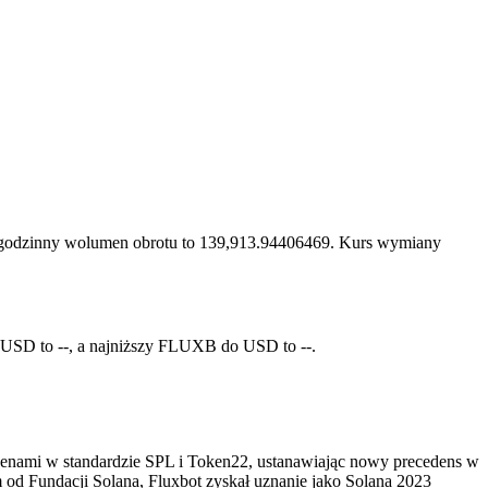
 24-godzinny wolumen obrotu to 139,913.94406469. Kurs wymiany
SD to --, a najniższy FLUXB do USD to --.
kenami w standardzie SPL i Token22, ustanawiając nowy precedens w
od Fundacji Solana, Fluxbot zyskał uznanie jako Solana 2023