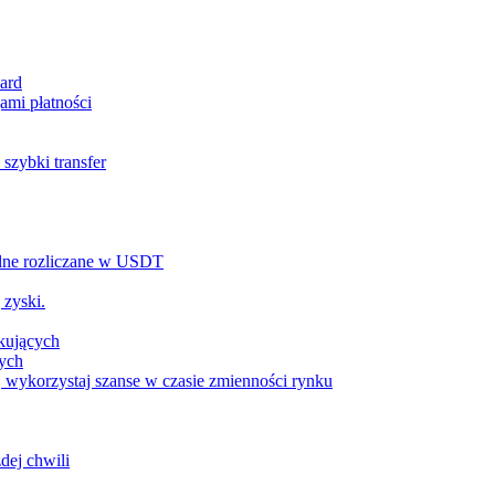
ard
ami płatności
szybki transfer
alne rozliczane w USDT
 zyski.
tkujących
wych
 wykorzystaj szanse w czasie zmienności rynku
dej chwili