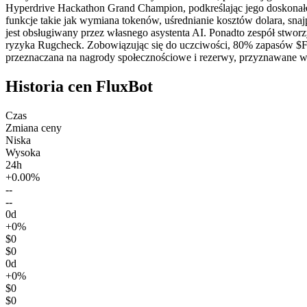
Hyperdrive Hackathon Grand Champion, podkreślając jego doskonałe fu
funkcje takie jak wymiana tokenów, uśrednianie kosztów dolara, sna
jest obsługiwany przez własnego asystenta AI. Ponadto zespół stwor
ryzyka Rugcheck. Zobowiązując się do uczciwości, 80% zapasów $
przeznaczana na nagrody społecznościowe i rezerwy, przyznawane w c
Historia cen FluxBot
Czas
Zmiana ceny
Niska
Wysoka
24h
+0.00%
--
--
0d
+0%
$0
$0
0d
+0%
$0
$0