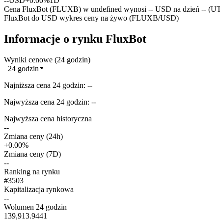
--
USD
+0.00%
1D
Cena FluxBot (FLUXB) w undefined wynosi -- USD na dzień -- (U
FluxBot do USD wykres ceny na żywo (FLUXB/USD)
Informacje o rynku FluxBot
Wyniki cenowe (24 godzin)
24 godzin
Najniższa cena 24 godzin: --
Najwyższa cena 24 godzin: --
Najwyższa cena historyczna
--
Zmiana ceny (24h)
+0.00%
Zmiana ceny (7D)
--
Ranking na rynku
#3503
Kapitalizacja rynkowa
--
Wolumen 24 godzin
139,913.9441