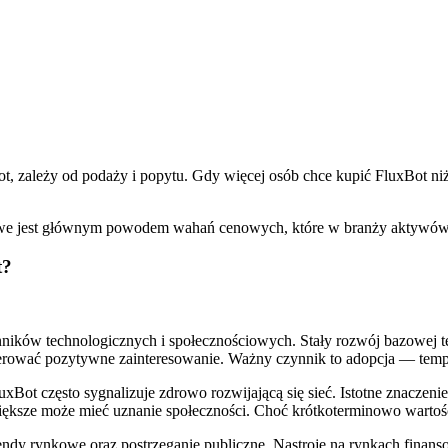
zależy od podaży i popytu. Gdy więcej osób chce kupić FluxBot niż s
frowe jest głównym powodem wahań cenowych, które w branży aktywó
t?
ików technologicznych i społecznościowych. Stały rozwój bazowej tec
erować pozytywne zainteresowanie. Ważny czynnik to adopcja — temp
xBot często sygnalizuje zdrowo rozwijającą się sieć. Istotne znacze
iększe może mieć uznanie społeczności. Choć krótkoterminowo wartoś
endy rynkowe oraz postrzeganie publiczne. Nastroje na rynkach fin