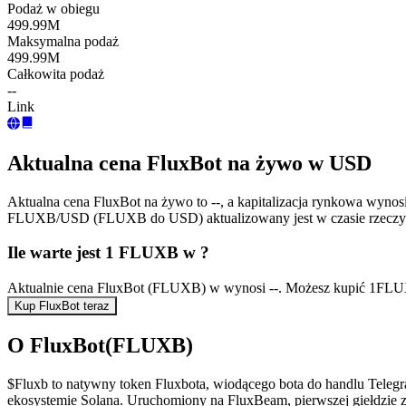
Podaż w obiegu
499.99M
Maksymalna podaż
499.99M
Całkowita podaż
--
Link
Aktualna cena FluxBot na żywo w USD
Aktualna cena FluxBot na żywo to --, a kapitalizacja rynkowa wyno
FLUXB/USD (FLUXB do USD) aktualizowany jest w czasie rzeczy
Ile warte jest 1 FLUXB w ?
Aktualnie cena FluxBot (FLUXB) w wynosi --. Możesz kupić 1FLUX
Kup FluxBot teraz
O FluxBot(FLUXB)
$Fluxb to natywny token Fluxbota, wiodącego bota do handlu Teleg
ekosystemie Solana. Uruchomiony na FluxBeam, pierwszej giełdzie z