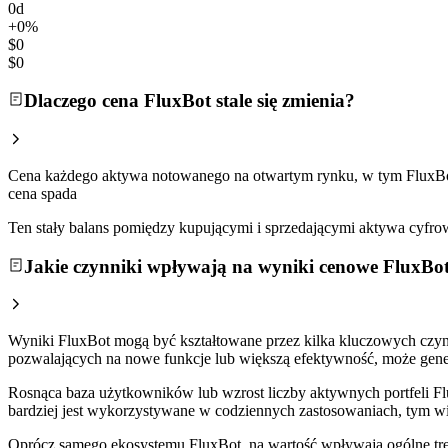
0d
+0%
$0
$0
Dlaczego cena FluxBot stale się zmienia?
Cena każdego aktywa notowanego na otwartym rynku, w tym FluxBot, 
cena spada
Ten stały balans pomiędzy kupującymi i sprzedającymi aktywa cy
Jakie czynniki wpływają na wyniki cenowe FluxBo
Wyniki FluxBot mogą być kształtowane przez kilka kluczowych czynn
pozwalających na nowe funkcje lub większą efektywność, może gen
Rosnąca baza użytkowników lub wzrost liczby aktywnych portfeli Flu
bardziej jest wykorzystywane w codziennych zastosowaniach, tym w
Oprócz samego ekosystemu FluxBot, na wartość wpływają ogólne tr