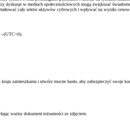
 czy dyskusje w mediach społecznościowych mogą zwiększać świadomo
tałtować cały sektor aktywów cyfrowych i wpływać na wyniki cenow
a: --(UTC+0).
az kraju zamieszkania i utwórz mocne hasło, aby zabezpieczyć swoje ko
yłając ważny dokument tożsamości ze zdjęciem.