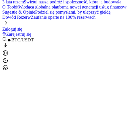
3 lata razem
Świętuj naszą podróż i społeczność, która ją budowała
O Toobit
Wiodąca globalna platforma nowej generacji usług finansow
Sugestie & Opinie
Podziel się pomysłami, by ulepszyć giełdę
Dowód Rezerw
Zaufanie oparte na 100% rezerwach
Zaloguj się
Zarejestruj się
🔥BTC/USDT