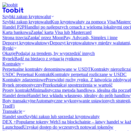
Szybki zakup kryptowalut
Szybki zakup kryptowalut
Kup kryptowaluty za pomocą Visa/Masterc
Handel P2P
Handluj po najlepszych cenach z wieloma lokalnymi opcj
Karta bankowa
Zapłać kartą Visa lub Mastercard
Strona trzecia
Zapłać przez MoonPay, Advcash, Simplex i inne
Depozyt kryptowalutowy
Depozyt kryptowalutowy między walutami, 
Rynki
Okazje
Podążaj za trendem, by wyprzedzić innych
Rynek
Bądź na bieżąco z sytuacją rynkową
Kontrakty
Perpetualne kontrakty denominowane w USDT
Kontrakty nierozlicz
USDC Perpetual Kontrakt
Kontrakty perpetual rozliczane w USDC
Kontrakty zdarzeniowe
Przewiduj ruchy rynku. Z łatwością zdobywaj
Rynek prognostyczny​​
Przekształcaj spostrzeżenia w wartość
Prosty kontrakt
Minimalistyczna metoda handlowa, idealna dla począ
Handel demo
Handel bez wkładu własnego, idealny do prób handlo
Boty transakcyjne
Automatyczne wykonywanie ustawionych strategii,
TradFi
Transakcje
Handel spot
Szybki zakup lub sprzedaż kryptowaluty
DEX +
Popularne tokeny Web3 na blockchainie – łatwy handel w każ
Launchpad
Uzyskaj dostęp do wczesnych notowań tokenów