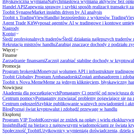
Błyskawiczna wymiana
Natychmiastowa wymiana aktywów bez opła
Handel API
Zapewnia sprawny i szybki sposób realizacji transakcji 
Toobit Synapse
Market insights driven by AI analysis
Toobit x TradingView
Handluj bezpośrednio z wykresów TradingVie
Agent Trade Kit
Wyposaż agentów AI w tradingowe i kontowe umieję
Nagrody
Kopiuj
Śledź profesjonalnych traderów
Śledź działania najlepszych traderów 
Rekrutacja mistrzów handlu
Zarabiaj znaczące dochody z podziału z
Więcej
Finanse
Zarządzanie finansami
Zacznij zarabiać stabilne dochody w kryptowal
Promocja
Program brokerski
Monetyzuj wolumen API i infrastrukturę tradingow
Toobit Globalny Program Ambasadorski
Zostań ambasadorem i zdobą
Toobit x Nova.Meme
Meme za jednym kliknięciem, błyskawiczny ha
Nowicjusz
Akademia dla początkujących
Pomagamy Ci przejść od nowicjusza do 
Centrum pomocy
Pomagamy rozwiązać problemy pojawiające się na p
Centrum ogłoszeń
Szybkie publikowanie ważnych powiadomień i aktu
Blog
Poznaj świat kryptowalut i zdobądź przewagę w handlu
Eksploruj
Program VIP Toobit
Korzystaj ze zniżek na opłaty i wielu ekskluzyw
Insights
Bądź na bieżąco z najnowszymi wiadomościami ze świata kr
Społeczność Toobit
Użytkownicy wymieniają doświadczenia, dzielą s