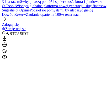
3 lata razem
Świętuj naszą podróż i społeczność, która ją budowała
O Toobit
Wiodąca globalna platforma nowej generacji usług finansow
Sugestie & Opinie
Podziel się pomysłami, by ulepszyć giełdę
Dowód Rezerw
Zaufanie oparte na 100% rezerwach
Zaloguj się
Zarejestruj się
🔥BTC/USDT