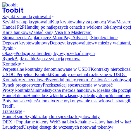
Szybki zakup kryptowalut
Szybki zakup kryptowalut
Kup kryptowaluty za pomocą Visa/Masterc
Handel P2P
Handluj po najlepszych cenach z wieloma lokalnymi opcj
Karta bankowa
Zapłać kartą Visa lub Mastercard
Strona trzecia
Zapłać przez MoonPay, Advcash, Simplex i inne
Depozyt kryptowalutowy
Depozyt kryptowalutowy między walutami, 
Rynki
Okazje
Podążaj za trendem, by wyprzedzić innych
Rynek
Bądź na bieżąco z sytuacją rynkową
Kontrakty
Perpetualne kontrakty denominowane w USDT
Kontrakty nierozlicz
USDC Perpetual Kontrakt
Kontrakty perpetual rozliczane w USDC
Kontrakty zdarzeniowe
Przewiduj ruchy rynku. Z łatwością zdobywaj
Rynek prognostyczny​​
Przekształcaj spostrzeżenia w wartość
Prosty kontrakt
Minimalistyczna metoda handlowa, idealna dla począ
Handel demo
Handel bez wkładu własnego, idealny do prób handlo
Boty transakcyjne
Automatyczne wykonywanie ustawionych strategii,
TradFi
Transakcje
Handel spot
Szybki zakup lub sprzedaż kryptowaluty
DEX +
Popularne tokeny Web3 na blockchainie – łatwy handel w każ
Launchpad
Uzyskaj dostęp do wczesnych notowań tokenów