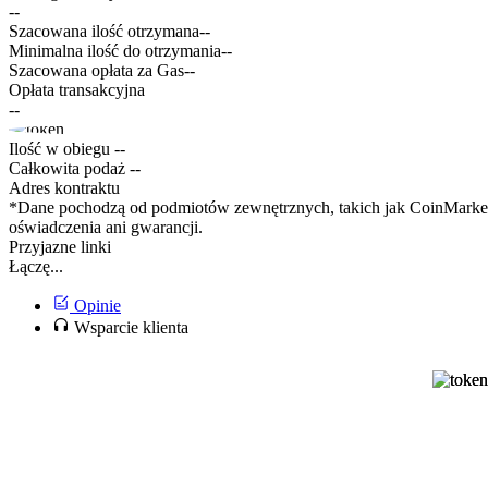
--
Szacowana ilość otrzymana
--
Minimalna ilość do otrzymania
--
Szacowana opłata za Gas
--
Opłata transakcyjna
--
Ilość w obiegu
--
Całkowita podaż
--
Adres kontraktu
*Dane pochodzą od podmiotów zewnętrznych, takich jak CoinMarketC
oświadczenia ani gwarancji.
Przyjazne linki
Łączę...
Opinie
Wsparcie klienta