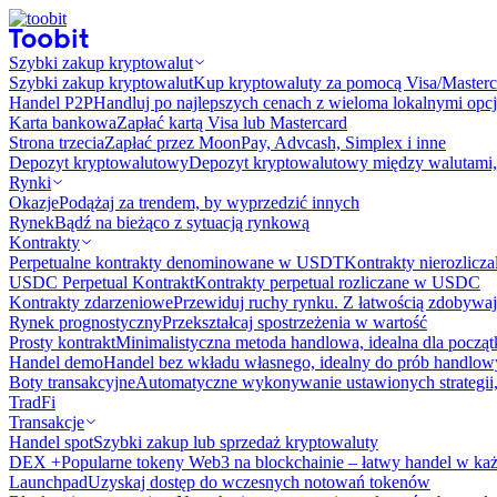
Szybki zakup kryptowalut
Szybki zakup kryptowalut
Kup kryptowaluty za pomocą Visa/Masterc
Handel P2P
Handluj po najlepszych cenach z wieloma lokalnymi opcj
Karta bankowa
Zapłać kartą Visa lub Mastercard
Strona trzecia
Zapłać przez MoonPay, Advcash, Simplex i inne
Depozyt kryptowalutowy
Depozyt kryptowalutowy między walutami, 
Rynki
Okazje
Podążaj za trendem, by wyprzedzić innych
Rynek
Bądź na bieżąco z sytuacją rynkową
Kontrakty
Perpetualne kontrakty denominowane w USDT
Kontrakty nierozlicz
USDC Perpetual Kontrakt
Kontrakty perpetual rozliczane w USDC
Kontrakty zdarzeniowe
Przewiduj ruchy rynku. Z łatwością zdobywaj
Rynek prognostyczny​​
Przekształcaj spostrzeżenia w wartość
Prosty kontrakt
Minimalistyczna metoda handlowa, idealna dla począ
Handel demo
Handel bez wkładu własnego, idealny do prób handlo
Boty transakcyjne
Automatyczne wykonywanie ustawionych strategii,
TradFi
Transakcje
Handel spot
Szybki zakup lub sprzedaż kryptowaluty
DEX +
Popularne tokeny Web3 na blockchainie – łatwy handel w każ
Launchpad
Uzyskaj dostęp do wczesnych notowań tokenów