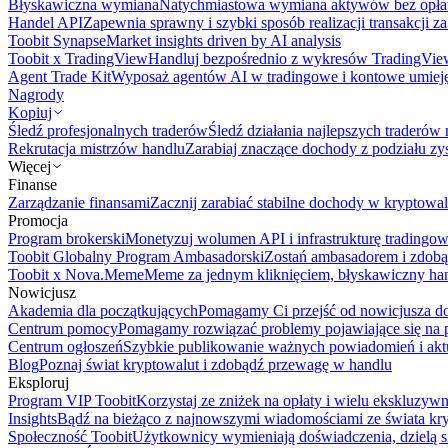
Błyskawiczna wymiana
Natychmiastowa wymiana aktywów bez opła
Handel API
Zapewnia sprawny i szybki sposób realizacji transakcji 
Toobit Synapse
Market insights driven by AI analysis
Toobit x TradingView
Handluj bezpośrednio z wykresów TradingVie
Agent Trade Kit
Wyposaż agentów AI w tradingowe i kontowe umieję
Nagrody
Kopiuj
Śledź profesjonalnych traderów
Śledź działania najlepszych traderów 
Rekrutacja mistrzów handlu
Zarabiaj znaczące dochody z podziału z
Więcej
Finanse
Zarządzanie finansami
Zacznij zarabiać stabilne dochody w kryptowal
Promocja
Program brokerski
Monetyzuj wolumen API i infrastrukturę tradingow
Toobit Globalny Program Ambasadorski
Zostań ambasadorem i zdobą
Toobit x Nova.Meme
Meme za jednym kliknięciem, błyskawiczny ha
Nowicjusz
Akademia dla początkujących
Pomagamy Ci przejść od nowicjusza do 
Centrum pomocy
Pomagamy rozwiązać problemy pojawiające się na p
Centrum ogłoszeń
Szybkie publikowanie ważnych powiadomień i aktu
Blog
Poznaj świat kryptowalut i zdobądź przewagę w handlu
Eksploruj
Program VIP Toobit
Korzystaj ze zniżek na opłaty i wielu ekskluzyw
Insights
Bądź na bieżąco z najnowszymi wiadomościami ze świata kr
Społeczność Toobit
Użytkownicy wymieniają doświadczenia, dzielą s