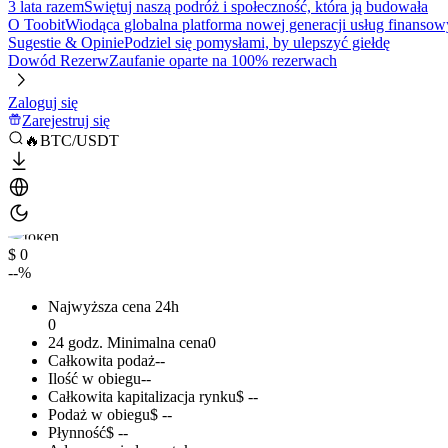
3 lata razem
Świętuj naszą podróż i społeczność, która ją budowała
O Toobit
Wiodąca globalna platforma nowej generacji usług finansow
Sugestie & Opinie
Podziel się pomysłami, by ulepszyć giełdę
Dowód Rezerw
Zaufanie oparte na 100% rezerwach
Zaloguj się
Zarejestruj się
🔥BTC/USDT
$ 0
--%
Najwyższa cena 24h
0
24 godz. Minimalna cena
0
Całkowita podaż
--
Ilość w obiegu
--
Całkowita kapitalizacja rynku
$ --
Podaż w obiegu
$ --
Płynność
$ --