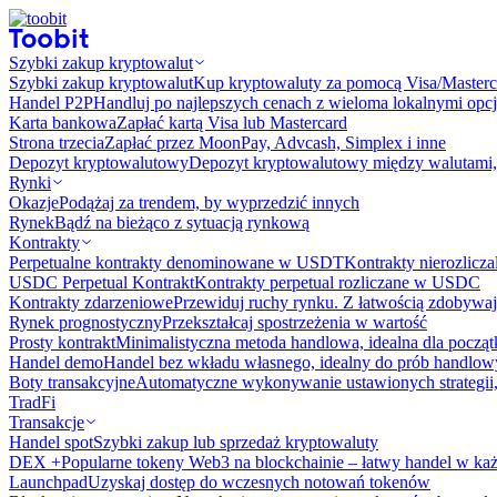
Szybki zakup kryptowalut
Szybki zakup kryptowalut
Kup kryptowaluty za pomocą Visa/Masterc
Handel P2P
Handluj po najlepszych cenach z wieloma lokalnymi opcj
Karta bankowa
Zapłać kartą Visa lub Mastercard
Strona trzecia
Zapłać przez MoonPay, Advcash, Simplex i inne
Depozyt kryptowalutowy
Depozyt kryptowalutowy między walutami, 
Rynki
Okazje
Podążaj za trendem, by wyprzedzić innych
Rynek
Bądź na bieżąco z sytuacją rynkową
Kontrakty
Perpetualne kontrakty denominowane w USDT
Kontrakty nierozlicz
USDC Perpetual Kontrakt
Kontrakty perpetual rozliczane w USDC
Kontrakty zdarzeniowe
Przewiduj ruchy rynku. Z łatwością zdobywaj
Rynek prognostyczny​​
Przekształcaj spostrzeżenia w wartość
Prosty kontrakt
Minimalistyczna metoda handlowa, idealna dla począ
Handel demo
Handel bez wkładu własnego, idealny do prób handlo
Boty transakcyjne
Automatyczne wykonywanie ustawionych strategii,
TradFi
Transakcje
Handel spot
Szybki zakup lub sprzedaż kryptowaluty
DEX +
Popularne tokeny Web3 na blockchainie – łatwy handel w każ
Launchpad
Uzyskaj dostęp do wczesnych notowań tokenów