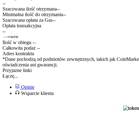
--
Szacowana ilość otrzymana
--
Minimalna ilość do otrzymania
--
Szacowana opłata za Gas
--
Opłata transakcyjna
--
Ilość w obiegu
--
Całkowita podaż
--
Adres kontraktu
*Dane pochodzą od podmiotów zewnętrznych, takich jak CoinMarketC
oświadczenia ani gwarancji.
Przyjazne linki
Łączę...
Opinie
Wsparcie klienta