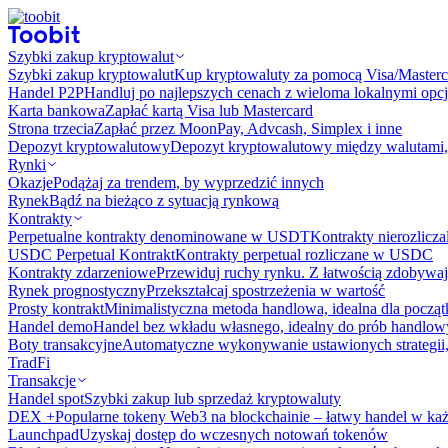
Szybki zakup kryptowalut
Szybki zakup kryptowalut
Kup kryptowaluty za pomocą Visa/Masterc
Handel P2P
Handluj po najlepszych cenach z wieloma lokalnymi opcj
Karta bankowa
Zapłać kartą Visa lub Mastercard
Strona trzecia
Zapłać przez MoonPay, Advcash, Simplex i inne
Depozyt kryptowalutowy
Depozyt kryptowalutowy między walutami, 
Rynki
Okazje
Podążaj za trendem, by wyprzedzić innych
Rynek
Bądź na bieżąco z sytuacją rynkową
Kontrakty
Perpetualne kontrakty denominowane w USDT
Kontrakty nierozlicz
USDC Perpetual Kontrakt
Kontrakty perpetual rozliczane w USDC
Kontrakty zdarzeniowe
Przewiduj ruchy rynku. Z łatwością zdobywaj
Rynek prognostyczny​​
Przekształcaj spostrzeżenia w wartość
Prosty kontrakt
Minimalistyczna metoda handlowa, idealna dla począ
Handel demo
Handel bez wkładu własnego, idealny do prób handlo
Boty transakcyjne
Automatyczne wykonywanie ustawionych strategii,
TradFi
Transakcje
Handel spot
Szybki zakup lub sprzedaż kryptowaluty
DEX +
Popularne tokeny Web3 na blockchainie – łatwy handel w każ
Launchpad
Uzyskaj dostęp do wczesnych notowań tokenów