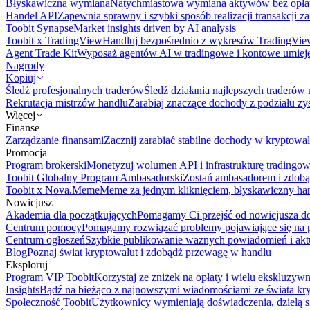
Błyskawiczna wymiana
Natychmiastowa wymiana aktywów bez opła
Handel API
Zapewnia sprawny i szybki sposób realizacji transakcji 
Toobit Synapse
Market insights driven by AI analysis
Toobit x TradingView
Handluj bezpośrednio z wykresów TradingVie
Agent Trade Kit
Wyposaż agentów AI w tradingowe i kontowe umieję
Nagrody
Kopiuj
Śledź profesjonalnych traderów
Śledź działania najlepszych traderów 
Rekrutacja mistrzów handlu
Zarabiaj znaczące dochody z podziału z
Więcej
Finanse
Zarządzanie finansami
Zacznij zarabiać stabilne dochody w kryptowal
Promocja
Program brokerski
Monetyzuj wolumen API i infrastrukturę tradingow
Toobit Globalny Program Ambasadorski
Zostań ambasadorem i zdobą
Toobit x Nova.Meme
Meme za jednym kliknięciem, błyskawiczny ha
Nowicjusz
Akademia dla początkujących
Pomagamy Ci przejść od nowicjusza do 
Centrum pomocy
Pomagamy rozwiązać problemy pojawiające się na p
Centrum ogłoszeń
Szybkie publikowanie ważnych powiadomień i aktu
Blog
Poznaj świat kryptowalut i zdobądź przewagę w handlu
Eksploruj
Program VIP Toobit
Korzystaj ze zniżek na opłaty i wielu ekskluzyw
Insights
Bądź na bieżąco z najnowszymi wiadomościami ze świata kr
Społeczność Toobit
Użytkownicy wymieniają doświadczenia, dzielą s