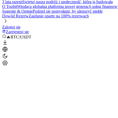
3 lata razem
Świętuj naszą podróż i społeczność, która ją budowała
O Toobit
Wiodąca globalna platforma nowej generacji usług finansow
Sugestie & Opinie
Podziel się pomysłami, by ulepszyć giełdę
Dowód Rezerw
Zaufanie oparte na 100% rezerwach
Zaloguj się
Zarejestruj się
🔥BTC/USDT