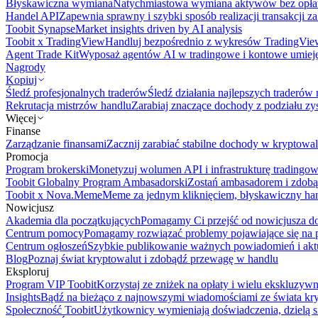
Błyskawiczna wymiana
Natychmiastowa wymiana aktywów bez opła
Handel API
Zapewnia sprawny i szybki sposób realizacji transakcji 
Toobit Synapse
Market insights driven by AI analysis
Toobit x TradingView
Handluj bezpośrednio z wykresów TradingVie
Agent Trade Kit
Wyposaż agentów AI w tradingowe i kontowe umieję
Nagrody
Kopiuj
Śledź profesjonalnych traderów
Śledź działania najlepszych traderów 
Rekrutacja mistrzów handlu
Zarabiaj znaczące dochody z podziału z
Więcej
Finanse
Zarządzanie finansami
Zacznij zarabiać stabilne dochody w kryptowal
Promocja
Program brokerski
Monetyzuj wolumen API i infrastrukturę tradingow
Toobit Globalny Program Ambasadorski
Zostań ambasadorem i zdobą
Toobit x Nova.Meme
Meme za jednym kliknięciem, błyskawiczny ha
Nowicjusz
Akademia dla początkujących
Pomagamy Ci przejść od nowicjusza do 
Centrum pomocy
Pomagamy rozwiązać problemy pojawiające się na p
Centrum ogłoszeń
Szybkie publikowanie ważnych powiadomień i aktu
Blog
Poznaj świat kryptowalut i zdobądź przewagę w handlu
Eksploruj
Program VIP Toobit
Korzystaj ze zniżek na opłaty i wielu ekskluzyw
Insights
Bądź na bieżąco z najnowszymi wiadomościami ze świata kr
Społeczność Toobit
Użytkownicy wymieniają doświadczenia, dzielą s