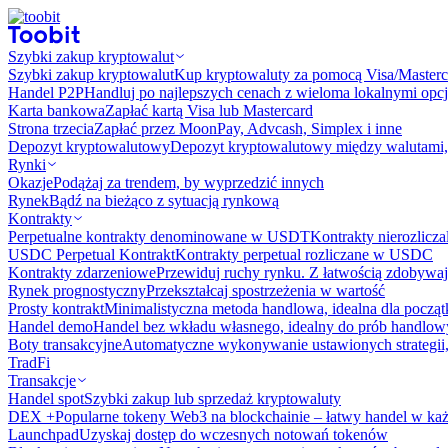
Szybki zakup kryptowalut
Szybki zakup kryptowalut
Kup kryptowaluty za pomocą Visa/Masterc
Handel P2P
Handluj po najlepszych cenach z wieloma lokalnymi opcj
Karta bankowa
Zapłać kartą Visa lub Mastercard
Strona trzecia
Zapłać przez MoonPay, Advcash, Simplex i inne
Depozyt kryptowalutowy
Depozyt kryptowalutowy między walutami, 
Rynki
Okazje
Podążaj za trendem, by wyprzedzić innych
Rynek
Bądź na bieżąco z sytuacją rynkową
Kontrakty
Perpetualne kontrakty denominowane w USDT
Kontrakty nierozlicz
USDC Perpetual Kontrakt
Kontrakty perpetual rozliczane w USDC
Kontrakty zdarzeniowe
Przewiduj ruchy rynku. Z łatwością zdobywaj
Rynek prognostyczny​​
Przekształcaj spostrzeżenia w wartość
Prosty kontrakt
Minimalistyczna metoda handlowa, idealna dla począ
Handel demo
Handel bez wkładu własnego, idealny do prób handlo
Boty transakcyjne
Automatyczne wykonywanie ustawionych strategii,
TradFi
Transakcje
Handel spot
Szybki zakup lub sprzedaż kryptowaluty
DEX +
Popularne tokeny Web3 na blockchainie – łatwy handel w każ
Launchpad
Uzyskaj dostęp do wczesnych notowań tokenów