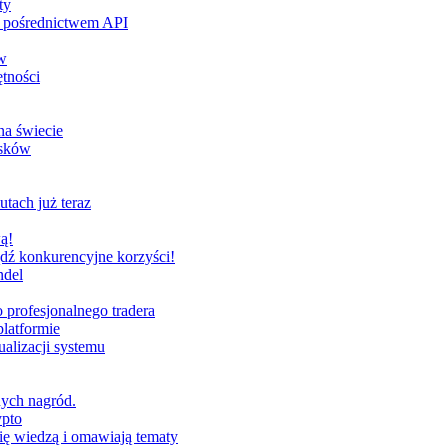
ty
za pośrednictwem API
w
tności
na świecie
ysków
utach już teraz
ą!
dź konkurencyjne korzyści!
ndel
profesjonalnego tradera
latformie
alizacji systemu
nych nagród.
ypto
ię wiedzą i omawiają tematy