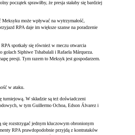
lny początek sprawiłby, że presja stałaby się bardziej
ść Meksyku może wpływać na wytrzymałość,
przyjazd RPA daje im większe szanse na poradzenie
 i RPA spotkały się również w meczu otwarcia
o golach Siphiwe Tshabalali i Rafaela Márqueza.
 mapę presji. Tym razem to Meksyk jest gospodarzem.
ość w ataku.
ę turniejową. W składzie są też doświadczeni
odowych, w tym Guillermo Ochoa, Edson Álvarez i
ą się rozstrzygać jednym kluczowym obronionym
momenty RPA prawdopodobnie przyjdą z kontrataków