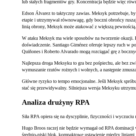
lub stałych fragmentów gry. Koncentracja będzie więc równ
Edson Álvarez to taktyczny zawias. Meksyk potrzebuje, b
etapie i utrzymywał równowagę, gdy boczni obrońcy ruszają
linią obrony, Meksyk może atakować z większą pewnością
W ataku Meksyk ma wiele sposobów na tworzenie okazji. R
doświadczenie. Santiago Giménez oferuje lepszy ruch w pol
Quiñones i Roberto Alvarado mogą rozciągać grę z boczny
Najlepsza droga Meksyku to gra bez pośpiechu, ale bez zwło
wymuszanie rzutów rożnych i wolnych, a następnie zmusz
Główne ryzyko to tempo emocjonalne. Jeśli Meksyk sprób
stać się przewidywalny. Silniejsza wersja Meksyku utrzymuje
Analiza drużyny RPA
Siła RPA opiera się na dyscyplinie, fizyczności i wyczuci
Hugo Broos raczej nie będzie wymagał od RPA dominacji w p
średnio-niski blok, kompaktowe ustawienie między liniami