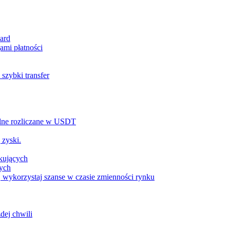
ard
ami płatności
szybki transfer
alne rozliczane w USDT
 zyski.
tkujących
wych
 wykorzystaj szanse w czasie zmienności rynku
dej chwili