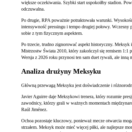
większe oczekiwania. Szybki start uspokoiłby stadion. Powo
odczuwalna.
Po drugie, RPA poważnie potraktowała warunki. Wysoko
intensywność pressingu i tempo drugiej połowy. Wczesny 
sobie z tym fizycznym aspektem.
Po trzecie, trudno zignorować aspekt historyczny. Meksyk
Mistrzostw Świata 2010, który zakończył się remisem 1:1 p
Wersja z 2026 roku przynosi ten sam duet rywali, ale inną
Analiza drużyny Meksyku
Główną przewagą Meksyku jest doświadczenie i różnorodn
Javier Aguirre daje Meksykowi trenera, który rozumie presj
zawodnicy, którzy grali w ważnych momentach międzynar
Raúl Jiménez.
Ochoa pozostaje kluczowy, ponieważ mecze otwarcia mog
strzałem. Meksyk może mieć więcej piłki, ale najlepsze 