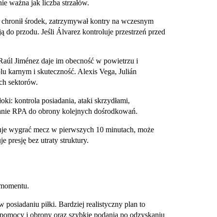
ie ważna jak liczba strzałów.
y chronił środek, zatrzymywał kontry na wczesnym
 do przodu. Jeśli Álvarez kontroluje przestrzeń przed
.
aúl Jiménez daje im obecność w powietrzu i
u karnym i skuteczność. Alexis Vega, Julián
ch sektorów.
ki: kontrola posiadania, ataki skrzydłami,
anie RPA do obrony kolejnych dośrodkowań.
uje wygrać mecz w pierwszych 10 minutach, może
 presję bez utraty struktury.
u momentu.
osiadaniu piłki. Bardziej realistyczny plan to
 pomocy i obrony oraz szybkie podania po odzyskaniu