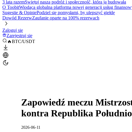
3 lata razem
Świętuj naszą podróż i społeczność, która ją budowała
O Toobit
Wiodąca globalna platforma nowej generacji usług finansow
Sugestie & Opinie
Podziel się pomysłami, by ulepszyć giełdę
Dowód Rezerw
Zaufanie oparte na 100% rezerwach
Zaloguj się
Zarejestruj się
🔥BTC/USDT
Zapowiedź meczu Mistrzos
kontra Republika Południo
2026-06-11