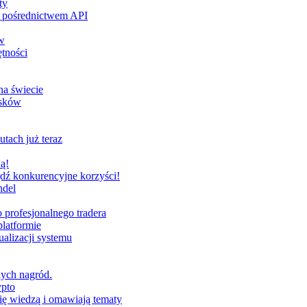
ty
za pośrednictwem API
w
tności
na świecie
ysków
utach już teraz
ą!
dź konkurencyjne korzyści!
ndel
profesjonalnego tradera
latformie
alizacji systemu
nych nagród.
ypto
ię wiedzą i omawiają tematy