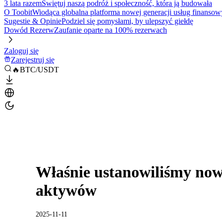
3 lata razem
Świętuj naszą podróż i społeczność, która ją budowała
O Toobit
Wiodąca globalna platforma nowej generacji usług finansow
Sugestie & Opinie
Podziel się pomysłami, by ulepszyć giełdę
Dowód Rezerw
Zaufanie oparte na 100% rezerwach
Zaloguj się
Zarejestruj się
🔥BTC/USDT
Właśnie ustanowiliśmy now
aktywów
2025-11-11