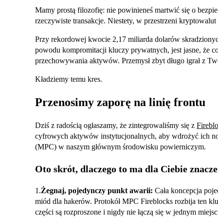
Mamy prostą filozofię: nie powinieneś martwić się o bezpie
rzeczywiste transakcje. Niestety, w przestrzeni kryptowalut c
Przy rekordowej kwocie 2,17 miliarda dolarów skradziony
powodu kompromitacji kluczy prywatnych, jest jasne, że co
przechowywania aktywów. Przemysł zbyt długo igrał z Tw
Kładziemy temu kres.
Przenosimy zaporę na linię frontu
Dziś z radością ogłaszamy, że zintegrowaliśmy się z
Firebl
cyfrowych aktywów instytucjonalnych, aby wdrożyć ich n
(MPC) w naszym głównym środowisku powierniczym.
Oto skrót, dlaczego to ma dla Ciebie znacze
1.
Żegnaj, pojedynczy punkt awarii:
Cała koncepcja poje
miód dla hakerów. Protokół MPC Fireblocks rozbija ten klu
części są rozproszone i nigdy nie łączą się w jednym miejs