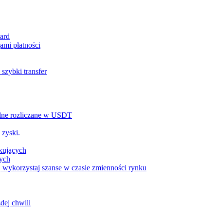
ard
ami płatności
szybki transfer
alne rozliczane w USDT
 zyski.
tkujących
wych
 wykorzystaj szanse w czasie zmienności rynku
dej chwili