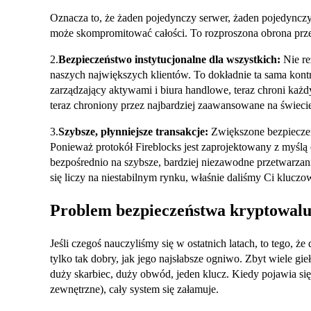
Oznacza to, że żaden pojedynczy serwer, żaden pojedyncz
może skompromitować całości. To rozproszona obrona prz
2.
Bezpieczeństwo instytucjonalne dla wszystkich:
Nie re
naszych największych klientów. To dokładnie ta sama kontro
zarządzający aktywami i biura handlowe, teraz chroni każd
teraz chroniony przez najbardziej zaawansowane na świecie
3.
Szybsze, płynniejsze transakcje:
Zwiększone bezpieczeń
Ponieważ protokół Fireblocks jest zaprojektowany z myślą o
bezpośrednio na szybsze, bardziej niezawodne przetwarza
się liczy na niestabilnym rynku, właśnie daliśmy Ci klucz
Problem bezpieczeństwa kryptowalu
Jeśli czegoś nauczyliśmy się w ostatnich latach, to tego, 
tylko tak dobry, jak jego najsłabsze ogniwo. Zbyt wiele gi
duży skarbiec, duży obwód, jeden klucz. Kiedy pojawia s
zewnętrzne), cały system się załamuje.