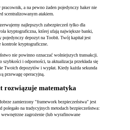
y pracownik, a na pewno żaden pojedynczy haker nie
ed scentralizowanym atakiem.
zerwujemy najlepszych zabezpieczeń tylko dla
la kryptograficzna, której ufają największe banki,
y pojedynczy depozyt na Toobit. Twój kapitał jest
 kontrole kryptograficzne.
stwo nie powinno oznaczać wolniejszych transakcji.
 szybkości i odporności, ta aktualizacja przekłada się
nie Twoich depozytów i wypłat. Kiedy każda sekunda
ową przewagę operacyjną.
t rozwiązuje matematyka
że dobrze zamierzony "framework bezpieczeństwa" jest
ełd polegało na tradycyjnych metodach bezpieczeństwa:
ię wewnętrzne zagrożenie (lub wyrafinowane