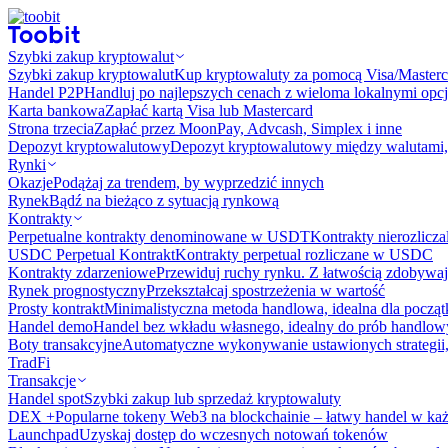
Szybki zakup kryptowalut
Szybki zakup kryptowalut
Kup kryptowaluty za pomocą Visa/Masterc
Handel P2P
Handluj po najlepszych cenach z wieloma lokalnymi opcj
Karta bankowa
Zapłać kartą Visa lub Mastercard
Strona trzecia
Zapłać przez MoonPay, Advcash, Simplex i inne
Depozyt kryptowalutowy
Depozyt kryptowalutowy między walutami, 
Rynki
Okazje
Podążaj za trendem, by wyprzedzić innych
Rynek
Bądź na bieżąco z sytuacją rynkową
Kontrakty
Perpetualne kontrakty denominowane w USDT
Kontrakty nierozlicz
USDC Perpetual Kontrakt
Kontrakty perpetual rozliczane w USDC
Kontrakty zdarzeniowe
Przewiduj ruchy rynku. Z łatwością zdobywaj
Rynek prognostyczny​​
Przekształcaj spostrzeżenia w wartość
Prosty kontrakt
Minimalistyczna metoda handlowa, idealna dla począ
Handel demo
Handel bez wkładu własnego, idealny do prób handlo
Boty transakcyjne
Automatyczne wykonywanie ustawionych strategii,
TradFi
Transakcje
Handel spot
Szybki zakup lub sprzedaż kryptowaluty
DEX +
Popularne tokeny Web3 na blockchainie – łatwy handel w każ
Launchpad
Uzyskaj dostęp do wczesnych notowań tokenów