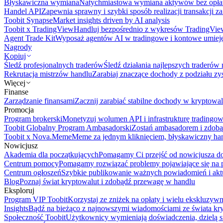
Błyskawiczna wymiana
Natychmiastowa wymiana aktywów bez opła
Handel API
Zapewnia sprawny i szybki sposób realizacji transakcji 
Toobit Synapse
Market insights driven by AI analysis
Toobit x TradingView
Handluj bezpośrednio z wykresów TradingVie
Agent Trade Kit
Wyposaż agentów AI w tradingowe i kontowe umieję
Nagrody
Kopiuj
Śledź profesjonalnych traderów
Śledź działania najlepszych traderów 
Rekrutacja mistrzów handlu
Zarabiaj znaczące dochody z podziału z
Więcej
Finanse
Zarządzanie finansami
Zacznij zarabiać stabilne dochody w kryptowal
Promocja
Program brokerski
Monetyzuj wolumen API i infrastrukturę tradingow
Toobit Globalny Program Ambasadorski
Zostań ambasadorem i zdobą
Toobit x Nova.Meme
Meme za jednym kliknięciem, błyskawiczny ha
Nowicjusz
Akademia dla początkujących
Pomagamy Ci przejść od nowicjusza do 
Centrum pomocy
Pomagamy rozwiązać problemy pojawiające się na p
Centrum ogłoszeń
Szybkie publikowanie ważnych powiadomień i aktu
Blog
Poznaj świat kryptowalut i zdobądź przewagę w handlu
Eksploruj
Program VIP Toobit
Korzystaj ze zniżek na opłaty i wielu ekskluzyw
Insights
Bądź na bieżąco z najnowszymi wiadomościami ze świata kr
Społeczność Toobit
Użytkownicy wymieniają doświadczenia, dzielą s