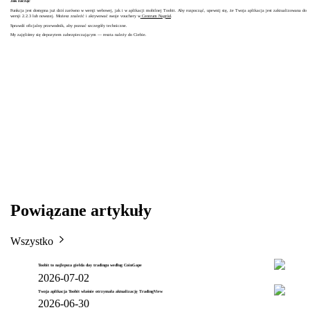
Jak zacząć
Funkcja jest dostępna już dziś zarówno w wersji webowej, jak i w aplikacji mobilnej Toobit. Aby rozpocząć, upewnij się, że Twoja aplikacja jest zaktualizowana do
wersji 2.2.3 lub nowszej. Możesz znaleźć i aktywować swoje vouchery w
Centrum Nagród
.
Sprawdź oficjalny przewodnik, aby poznać szczegóły techniczne.
My zajęliśmy się depozytem zabezpieczającym — reszta należy do Ciebie.
Powiązane artykuły
Wszystko
Toobit to najlepsza giełda day tradingu według CoinGape
2026-07-02
Twoja aplikacja Toobit właśnie otrzymała aktualizację TradingView
2026-06-30