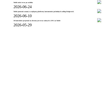
Toobit mówi teraz po arabsku
2026-06-24
Toobit ponownie uznany za najlepszą platformę instrumentów pochodnych według Hedgeweek
2026-06-10
30 kontraktów perpetual na altcoiny jest teraz tańszych o 50% na Toobit
2026-05-29