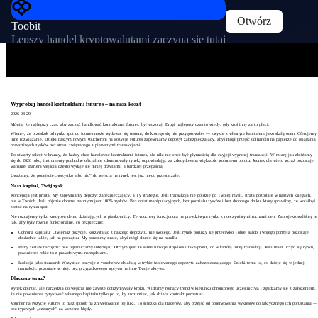
Otwórz
Toobit
Lepszy handel kryptowalutami zaczyna się tutaj
Wypróbuj handel kontraktami futures – na nasz koszt
2026-04-29
Mówią, że najlepszy czas, aby zacząć handlować kontraktami futures, był wczoraj. Drugi najlepszy czas to wtedy, gdy ktoś inny za to płaci.
Wiemy, że przeskok od rynku spot do futures może wydawać się testem, do którego się nie przygotowałeś — zwykle z własnym kapitałem jako skalą ocen. Oferujemy
inne rozwiązanie. Dzięki naszym nowym Voucherom na Pozycje Futures zapewniamy depozyt zabezpieczający, abyś mógł przejść od handlu na papierze do osiągania
prawdziwych zysków bez stresu związanego z pierwszymi transakcjami.
To otwarty sekret w branży, że każdy chce handlować kontraktami futures, ale nikt nie chce być płynnością dla czyjejś wygranej transakcji. W miarę jak zbliżamy
się do 2026 roku, instrumenty pochodne oficjalnie zdominowały rynek, odpowiadając za zdecydowaną większość wolumenu obrotu. Jednak dla wielu wciąż pozostaje
wahanie. Bariera wejścia często wydaje się mniej drzwiami, a bardziej przepaścią.
Uważamy, że podejście „wszystko albo nic” do wejścia na rynek jest już nieco przestarzałe.
Nasz kapitał, Twój zysk
Koncepcja jest prosta. My zapewniamy depozyt zabezpieczający, a Ty strategię. Jeśli transakcja nie pójdzie po Twojej myśli, strata pozostaje w naszych księgach,
nie w Twoich. Jeśli pójdzie dobrze, zatrzymujesz 100% zysków. Bez opłat manipulacyjnych, bez podziału zysków i bez drobnego druku, który sprawiłby, że wolałbyś
zostać na rynku spot.
Nie rozdajemy tylko kredytów demo działających w piaskownicy. Te vouchery funkcjonują na prawdziwym rynku z rzeczywistymi ruchami cen. Zaprojektowaliśmy je
tak, aby były równie funkcjonalne, co bezpieczne:
Ochrona kapitału: Otwierasz pozycje, korzystając z naszego depozytu, nie swojego. Jeśli rynek poruszy się przeciwko Tobie, saldo Twojego portfela pozostaje
dokładnie takie, jak na początku. My ponosimy stratę, abyś mógł skupić się na handlu.
Pełny zestaw narzędzi: Nie ograniczamy interfejsu. Otrzymujesz te same funkcje stop-loss i take-profit, co w każdej innej transakcji. Jeśli masz uczyć się rynku,
powinieneś robić to z prawdziwymi narzędziami.
Izolacja jako standard: Wszystkie pozycje z voucherów działają w trybie izolowanego depozytu zabezpieczającego. Dzięki temu to, co dzieje się w jednej
transakcji, pozostaje w niej, bez przypadkowego wpływu na inne Twoje aktywa.
Dlaczego teraz?
Rynek dojrzał, ale narzędzia do wejścia nie zawsze dotrzymywały kroku. Widzimy rosnący trend w kierunku chronionego uczestnictwa i zgadzamy się z założeniem,
że nie powinieneś ryzykować własnego kapitału tylko po to, by zrozumieć, jak działa kontrakt perpetual.
Voucher na Pozycję Futures to nasz sposób na zniwelowanie tej luki. To ścieżka dla traderów, aby przejść od obserwowania wykresów do faktycznego ich poruszania —
bez typowych „czesnych” za wczesne błędy.