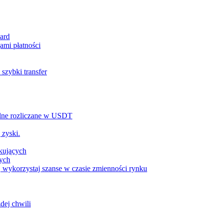
ard
ami płatności
szybki transfer
alne rozliczane w USDT
 zyski.
tkujących
wych
 wykorzystaj szanse w czasie zmienności rynku
dej chwili