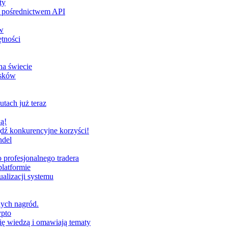
ty
za pośrednictwem API
w
tności
na świecie
ysków
utach już teraz
ą!
dź konkurencyjne korzyści!
ndel
profesjonalnego tradera
latformie
alizacji systemu
nych nagród.
ypto
ię wiedzą i omawiają tematy