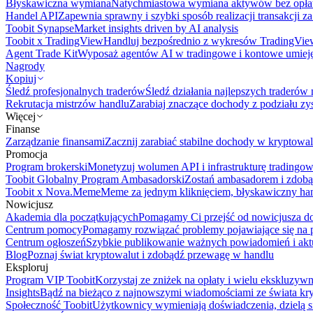
Błyskawiczna wymiana
Natychmiastowa wymiana aktywów bez opła
Handel API
Zapewnia sprawny i szybki sposób realizacji transakcji 
Toobit Synapse
Market insights driven by AI analysis
Toobit x TradingView
Handluj bezpośrednio z wykresów TradingVie
Agent Trade Kit
Wyposaż agentów AI w tradingowe i kontowe umieję
Nagrody
Kopiuj
Śledź profesjonalnych traderów
Śledź działania najlepszych traderów 
Rekrutacja mistrzów handlu
Zarabiaj znaczące dochody z podziału z
Więcej
Finanse
Zarządzanie finansami
Zacznij zarabiać stabilne dochody w kryptowal
Promocja
Program brokerski
Monetyzuj wolumen API i infrastrukturę tradingow
Toobit Globalny Program Ambasadorski
Zostań ambasadorem i zdobą
Toobit x Nova.Meme
Meme za jednym kliknięciem, błyskawiczny ha
Nowicjusz
Akademia dla początkujących
Pomagamy Ci przejść od nowicjusza do 
Centrum pomocy
Pomagamy rozwiązać problemy pojawiające się na p
Centrum ogłoszeń
Szybkie publikowanie ważnych powiadomień i aktu
Blog
Poznaj świat kryptowalut i zdobądź przewagę w handlu
Eksploruj
Program VIP Toobit
Korzystaj ze zniżek na opłaty i wielu ekskluzyw
Insights
Bądź na bieżąco z najnowszymi wiadomościami ze świata kr
Społeczność Toobit
Użytkownicy wymieniają doświadczenia, dzielą s