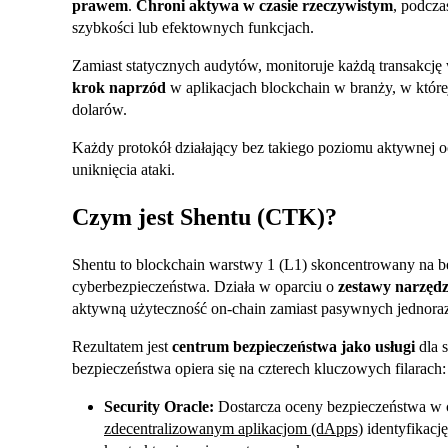
prawem
.
Chroni aktywa w czasie rzeczywistym
, podcza
szybkości lub efektownych funkcjach.
Zamiast statycznych audytów, monitoruje każdą transakcję
krok naprzód
w aplikacjach blockchain w branży, w które
dolarów.
Każdy protokół działający bez takiego poziomu aktywnej o
uniknięcia ataki.
Czym jest Shentu (CTK)?
Shentu to blockchain warstwy 1 (L1) skoncentrowany na be
cyberbezpieczeństwa. Działa w oparciu o
zestawy narzęd
aktywną użyteczność on-chain zamiast pasywnych jednor
Rezultatem jest
centrum bezpieczeństwa jako usługi
dla s
bezpieczeństwa opiera się na czterech kluczowych filarach:
Security Oracle:
Dostarcza oceny bezpieczeństwa w c
zdecentralizowanym aplikacjom (dApps)
identyfikację