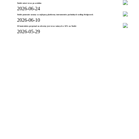
Toobit mówi teraz po arabsku
2026-06-24
Toobit ponownie uznany za najlepszą platformę instrumentów pochodnych według Hedgeweek
2026-06-10
30 kontraktów perpetual na altcoiny jest teraz tańszych o 50% na Toobit
2026-05-29