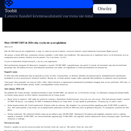
Otwórz
Toobit
Lepszy handel kryptowalutami zaczyna się tutaj
Most 150 000 USDT do 2026 roku, ryzyka nie są uwzględnione
2025-12-25
Jeśli rok 2025 nauczył nas czegokolwiek, to tego, że rynek ma poczucie humoru, zazwyczaj kosztem czyjejś nadmiernie lewarowanej długiej pozycji.
Ale patrząc w stronę 2026 roku, zauważamy zmianę w sposobie, w jaki ludzie chcą handlować. Dni wpatrywania się w 4-godzinne świece aż do krwawienia oczu są
zastępowane przez prostsze, bardziej uczciwe pytanie: Czy to się stanie, czy nie?
To jest era Kontraktów Wydarzeniowych, a my się w nią angażujemy.
Dziś uruchamiamy kampanię Na Horyzoncie, kampanię o wartości 150 000 USDT, zaprojektowaną, aby pomóc Ci przejść od zmienności tego roku do możliwości
przyszłego roku. Bo bądźmy szczerzy: przewidywanie przyszłości jest trudne, ale nagradzanie za trafne przewidywania nie powinno być.
Sygnał i szum
W 2025 roku rynki predykcyjne stały się gwiazdą na scenie on-chain. Zauważyliśmy, że detaliści odchodzą od nieprzejrzystych, skomplikowanych instrumentów
pochodnych na rzecz przejrzystych, binarnych wyników. Okazuje się, że kiedy usuniesz żargon, ludzie naprawdę lubią handlować na podstawie swoich przekonań.
Tymczasem "duże pieniądze" nie stoją już tylko z boku. Udział instytucji w regulowanych instrumentach pochodnych osiągnął nowe szczyty pod koniec 2025 roku, co
sygnalizuje, że 2026 rok będzie płynny, szybki i prawdopodobnie trochę chaotyczny.
Jak witamy 2026 rok
Oto poduszka dla Twojej strategii. Ustrukturyzowaliśmy tę pulę 150 000 USDT, aby upewnić się, że niezależnie od tego, czy dokonujesz swojego pierwszego handlu,
czy bronisz swojej pozycji na liście liderów, matematyka jest po Twojej stronie.
Bonus "witaj na imprezie": Jeśli nigdy nie miałeś do czynienia z Kontraktem Wydarzeniowym, teraz jest czas, aby zacząć. Złóż swój pierwszy handel o wartości
10 USDT lub więcej, a my dodamy 10 USDT w Funduszach Próbnych na Twoje konto. To nasz sposób na powiedzenie: "Cieszymy się, że jesteś z nami."
Siatka bezpieczeństwa dla Twoich spostrzeżeń: Wahania rynku się zdarzają. Aby złagodzić cios, przeznaczyliśmy tygodniową pulę 10 000 USDT na pokrycie
strat. Jeśli rynek poszedł w inną stronę, niż się spodziewałeś, pokrywamy od 20% do 100% strat netto na głównych aktywach. To zarządzanie ryzykiem bez bólu
głowy.
Główne wydarzenie: Dla ambitnych liderów rynku jest do zdobycia pula 100 000 USDT. Najlepszych 50 traderów pod względem wolumenu walczy o główną
nagrodę w wysokości 10 000 USDT, ale zarezerwowaliśmy ogromną pulę 70 000 USDT, aby nagrodzić stałych wykonawców, którzy utrzymują impet, niezależnie
od pozycji w rankingu.
Horyzont jest jasny
Przejście z grudnia na styczeń zazwyczaj pełne jest frazesów "nowy rok, nowy ja". My wolimy "nowy rok, nowa alfa".
Niezależnie od tego, czy zabezpieczasz się przed zmianą makroekonomiczną, czy po prostu obstawiasz swój ulubiony niebieski chip, Kontrakty Wydarzeniowe