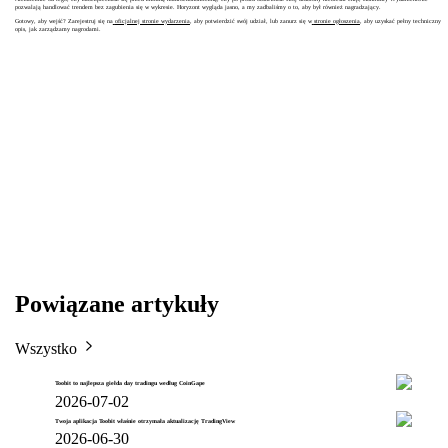
pozwalają handlować trendem bez zagubienia się w wykresie. Horyzont wygląda jasno, a my zadbaliśmy o to, aby był również nagradzający.
Gotowy, aby wejść? Zarejestruj się na
oficjalnej stronie wydarzenia
, aby potwierdzić swój udział, lub zanurz się w
stronie ogłoszenia
, aby uzyskać pełny techniczny
opis, jak zarządzamy nagrodami.
Powiązane artykuły
Wszystko
Toobit to najlepsza giełda day tradingu według CoinGape
2026-07-02
Twoja aplikacja Toobit właśnie otrzymała aktualizację TradingView
2026-06-30