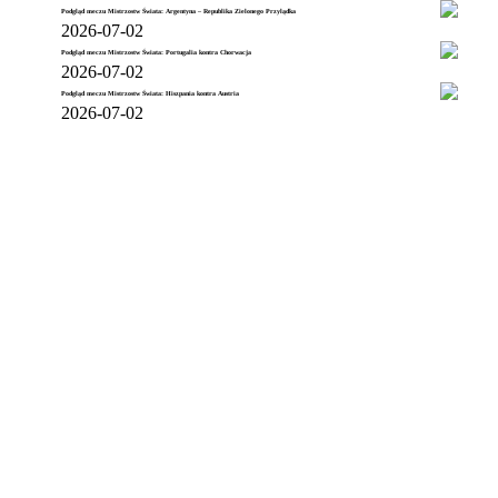
Podgląd meczu Mistrzostw Świata: Argentyna – Republika Zielonego Przylądka
2026-07-02
Podgląd meczu Mistrzostw Świata: Portugalia kontra Chorwacja
2026-07-02
Podgląd meczu Mistrzostw Świata: Hiszpania kontra Austria
2026-07-02