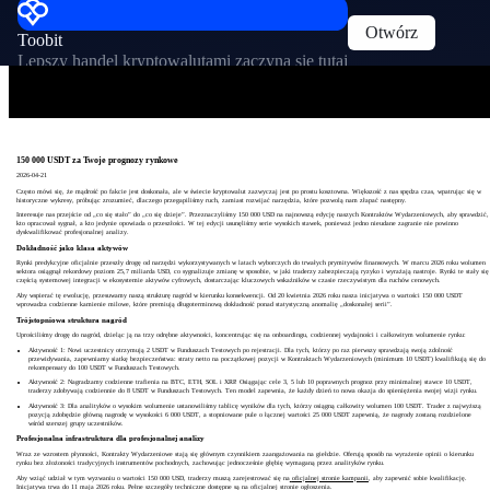
Otwórz
Toobit
Lepszy handel kryptowalutami zaczyna się tutaj
150 000 USDT za Twoje prognozy rynkowe
2026-04-21
Często mówi się, że mądrość po fakcie jest doskonała, ale w świecie kryptowalut zazwyczaj jest po prostu kosztowna. Większość z nas spędza czas, wpatrując się w
historyczne wykresy, próbując zrozumieć, dlaczego przegapiliśmy ruch, zamiast rozwijać narzędzia, które pozwolą nam złapać następny.
Interesuje nas przejście od „co się stało” do „co się dzieje”. Przeznaczyliśmy 150 000 USD na najnowszą edycję naszych Kontraktów Wydarzeniowych, aby sprawdzić,
kto opracował sygnał, a kto jedynie opowiada o przeszłości. W tej edycji usunęliśmy serie wysokich stawek, ponieważ jedno nieudane zagranie nie powinno
dyskwalifikować profesjonalnej analizy.
Dokładność jako klasa aktywów
Rynki predykcyjne oficjalnie przeszły drogę od narzędzi wykorzystywanych w latach wyborczych do trwałych prymitywów finansowych. W marcu 2026 roku wolumen
sektora osiągnął rekordowy poziom 25,7 miliarda USD, co sygnalizuje zmianę w sposobie, w jaki traderzy zabezpieczają ryzyko i wyrażają nastroje. Rynki te stały się
częścią systemowej integracji w ekosystemie aktywów cyfrowych, dostarczając kluczowych wskaźników w czasie rzeczywistym dla ruchów cenowych.
Aby wspierać tę ewolucję, przesuwamy naszą strukturę nagród w kierunku konsekwencji. Od 20 kwietnia 2026 roku nasza inicjatywa o wartości 150 000 USDT
wprowadza codzienne kamienie milowe, które premiują długoterminową dokładność ponad statystyczną anomalię „doskonałej serii”.
Trójstopniowa struktura nagród
Uprościliśmy drogę do nagród, dzieląc ją na trzy odrębne aktywności, koncentrując się na onboardingu, codziennej wydajności i całkowitym wolumenie rynku:
Aktywność 1: Nowi uczestnicy otrzymują 2 USDT w Funduszach Testowych po rejestracji. Dla tych, którzy po raz pierwszy sprawdzają swoją zdolność
przewidywania, zapewniamy siatkę bezpieczeństwa: straty netto na początkowej pozycji w Kontraktach Wydarzeniowych (minimum 10 USDT) kwalifikują się do
rekompensaty do 100 USDT w Funduszach Testowych.
Aktywność 2: Nagradzamy codzienne trafienia na BTC, ETH, SOL i XRP. Osiągając cele 3, 5 lub 10 poprawnych prognoz przy minimalnej stawce 10 USDT,
traderzy zdobywają codziennie do 8 USDT w Funduszach Testowych. Ten model zapewnia, że każdy dzień to nowa okazja do spieniężenia swojej wizji rynku.
Aktywność 3: Dla analityków o wysokim wolumenie ustanowiliśmy tablicę wyników dla tych, którzy osiągną całkowity wolumen 100 USDT. Trader z najwyższą
pozycją zdobędzie główną nagrodę w wysokości 6 000 USDT, a stopniowane pule o łącznej wartości 25 000 USDT zapewnią, że nagrody zostaną rozdzielone
wśród szerszej grupy uczestników.
Profesjonalna infrastruktura dla profesjonalnej analizy
Wraz ze wzrostem płynności, Kontrakty Wydarzeniowe stają się głównym czynnikiem zaangażowania na giełdzie. Oferują sposób na wyrażenie opinii o kierunku
rynku bez złożoności tradycyjnych instrumentów pochodnych, zachowując jednocześnie głębię wymaganą przez analityków rynku.
Aby wziąć udział w tym wyzwaniu o wartości 150 000 USD, traderzy muszą zarejestrować się na
oficjalnej stronie kampanii
, aby zapewnić sobie kwalifikację.
Inicjatywa trwa do 11 maja 2026 roku. Pełne szczegóły techniczne dostępne są na
oficjalnej stronie ogłoszenia
.