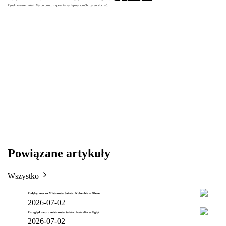
Rynek zawsze mówi. My po prostu zapewniamy lepszy sposób, by go słuchać.
Powiązane artykuły
Wszystko
Podgląd meczu Mistrzostw Świata: Kolumbia – Ghana
2026-07-02
Przegląd meczu mistrzostw świata: Australia vs Egipt
2026-07-02