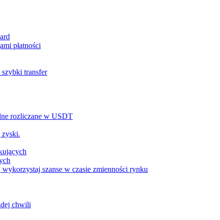
ard
ami płatności
szybki transfer
alne rozliczane w USDT
 zyski.
tkujących
wych
 wykorzystaj szanse w czasie zmienności rynku
dej chwili