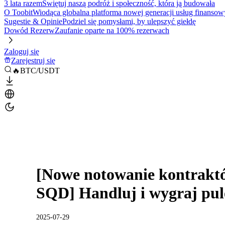
3 lata razem
Świętuj naszą podróż i społeczność, która ją budowała
O Toobit
Wiodąca globalna platforma nowej generacji usług finansow
Sugestie & Opinie
Podziel się pomysłami, by ulepszyć giełdę
Dowód Rezerw
Zaufanie oparte na 100% rezerwach
Zaloguj się
Zarejestruj się
🔥BTC/USDT
[Nowe notowanie kontrakt
SQD] Handluj i wygraj pu
2025-07-29