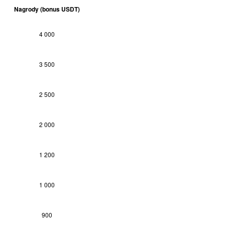
Nagrody (bonus USDT)
4 000
3 500
2 500
2 000
1 200
1 000
900