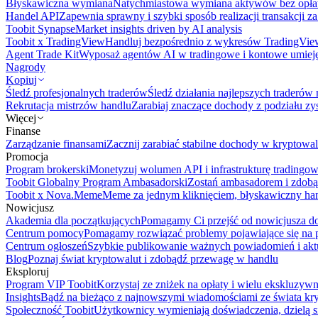
Błyskawiczna wymiana
Natychmiastowa wymiana aktywów bez opła
Handel API
Zapewnia sprawny i szybki sposób realizacji transakcji 
Toobit Synapse
Market insights driven by AI analysis
Toobit x TradingView
Handluj bezpośrednio z wykresów TradingVie
Agent Trade Kit
Wyposaż agentów AI w tradingowe i kontowe umieję
Nagrody
Kopiuj
Śledź profesjonalnych traderów
Śledź działania najlepszych traderów 
Rekrutacja mistrzów handlu
Zarabiaj znaczące dochody z podziału z
Więcej
Finanse
Zarządzanie finansami
Zacznij zarabiać stabilne dochody w kryptowal
Promocja
Program brokerski
Monetyzuj wolumen API i infrastrukturę tradingow
Toobit Globalny Program Ambasadorski
Zostań ambasadorem i zdobą
Toobit x Nova.Meme
Meme za jednym kliknięciem, błyskawiczny ha
Nowicjusz
Akademia dla początkujących
Pomagamy Ci przejść od nowicjusza do 
Centrum pomocy
Pomagamy rozwiązać problemy pojawiające się na p
Centrum ogłoszeń
Szybkie publikowanie ważnych powiadomień i aktu
Blog
Poznaj świat kryptowalut i zdobądź przewagę w handlu
Eksploruj
Program VIP Toobit
Korzystaj ze zniżek na opłaty i wielu ekskluzyw
Insights
Bądź na bieżąco z najnowszymi wiadomościami ze świata kr
Społeczność Toobit
Użytkownicy wymieniają doświadczenia, dzielą s