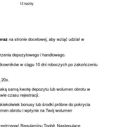
12 każdy
teraz
na stronie docelowej, aby wziąć udział w
arzenia depozytowego i handlowego.
kowników w ciągu 10 dni roboczych po zakończeniu
 20x.
taką samą kwotę depozytu lub wolumen obrotu w
ie czasu rejestracji.
akiekolwiek bonusy lub środki próbne do pokrycia
olumen obrotu i wpłynie na Twój wolumen
estrzegać Regulaminu Toobit. Następujące