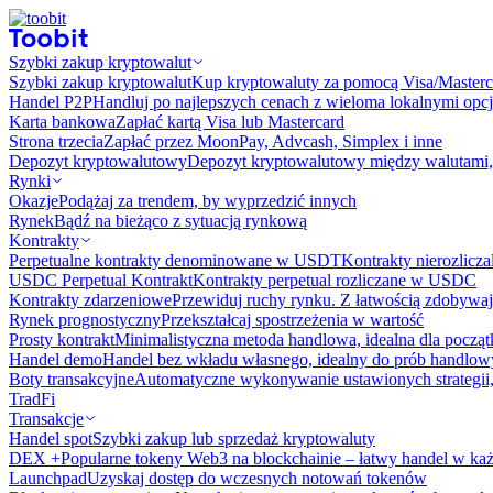
Szybki zakup kryptowalut
Szybki zakup kryptowalut
Kup kryptowaluty za pomocą Visa/Masterc
Handel P2P
Handluj po najlepszych cenach z wieloma lokalnymi opcj
Karta bankowa
Zapłać kartą Visa lub Mastercard
Strona trzecia
Zapłać przez MoonPay, Advcash, Simplex i inne
Depozyt kryptowalutowy
Depozyt kryptowalutowy między walutami, 
Rynki
Okazje
Podążaj za trendem, by wyprzedzić innych
Rynek
Bądź na bieżąco z sytuacją rynkową
Kontrakty
Perpetualne kontrakty denominowane w USDT
Kontrakty nierozlicz
USDC Perpetual Kontrakt
Kontrakty perpetual rozliczane w USDC
Kontrakty zdarzeniowe
Przewiduj ruchy rynku. Z łatwością zdobywaj
Rynek prognostyczny​​
Przekształcaj spostrzeżenia w wartość
Prosty kontrakt
Minimalistyczna metoda handlowa, idealna dla począ
Handel demo
Handel bez wkładu własnego, idealny do prób handlo
Boty transakcyjne
Automatyczne wykonywanie ustawionych strategii,
TradFi
Transakcje
Handel spot
Szybki zakup lub sprzedaż kryptowaluty
DEX +
Popularne tokeny Web3 na blockchainie – łatwy handel w każ
Launchpad
Uzyskaj dostęp do wczesnych notowań tokenów