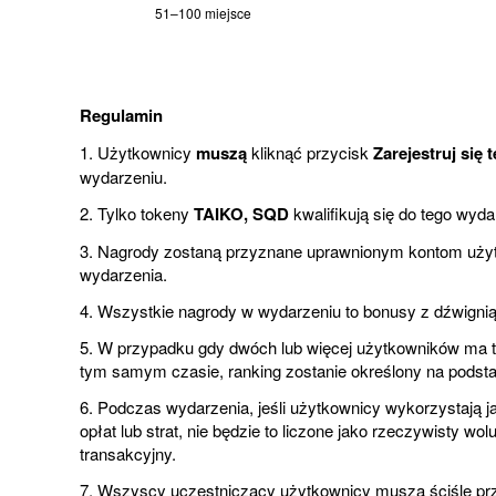
51–100 miejsce
Regulamin
1. Użytkownicy
muszą
kliknąć przycisk
Zarejestruj się 
wydarzeniu.
2. Tylko tokeny
TAIKO, SQD
kwalifikują się do tego wyd
3. Nagrody zostaną przyznane uprawnionym kontom użyt
wydarzenia.
4. Wszystkie nagrody w wydarzeniu to bonusy z dźwignią
5. W przypadku gdy dwóch lub więcej użytkowników ma 
tym samym czasie, ranking zostanie określony na podstaw
6. Podczas wydarzenia, jeśli użytkownicy wykorzystają j
opłat lub strat, nie będzie to liczone jako rzeczywisty w
transakcyjny.
7. Wszyscy uczestniczący użytkownicy muszą ściśle prz