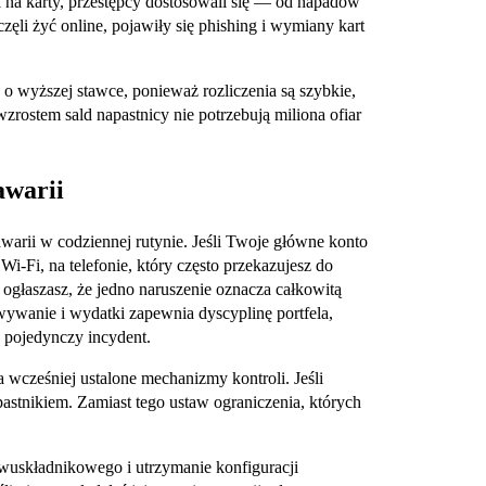
 na karty, przestępcy dostosowali się — od napadów
ęli żyć online, pojawiły się phishing i wymiany kart
o wyższej stawce, ponieważ rozliczenia są szybkie,
zrostem sald napastnicy nie potrzebują miliona ofiar
awarii
warii w codziennej rutynie. Jeśli Twoje główne konto
‑Fi, na telefonie, który często przekazujesz do
głaszasz, że jedno naruszenie oznacza całkowitą
wywanie i wydatki zapewnia dyscyplinę portfela,
 pojedynczy incydent.
 wcześniej ustalone mechanizmy kontroli. Jeśli
pastnikiem. Zamiast tego ustaw ograniczenia, których
wuskładnikowego i utrzymanie konfiguracji