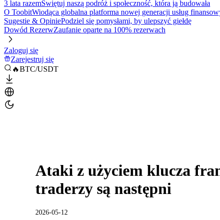
3 lata razem
Świętuj naszą podróż i społeczność, która ją budowała
O Toobit
Wiodąca globalna platforma nowej generacji usług finansow
Sugestie & Opinie
Podziel się pomysłami, by ulepszyć giełdę
Dowód Rezerw
Zaufanie oparte na 100% rezerwach
Zaloguj się
Zarejestruj się
🔥BTC/USDT
Ataki z użyciem klucza fra
traderzy są następni
2026-05-12