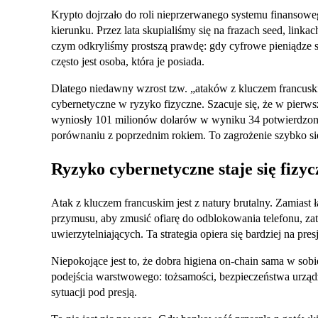
Krypto dojrzało do roli nieprzerwanego systemu finansowe
kierunku. Przez lata skupialiśmy się na frazach seed, link
czym odkryliśmy prostszą prawdę: gdy cyfrowe pieniądze s
często jest osoba, która je posiada.
Dlatego niedawny wzrost tzw. „ataków z kluczem francus
cybernetyczne w ryzyko fizyczne. Szacuje się, że w pierws
wyniosły 101 milionów dolarów w wyniku 34 potwierdzon
porównaniu z poprzednim rokiem. To zagrożenie szybko się
Ryzyko cybernetyczne staje się fizyc
Atak z kluczem francuskim jest z natury brutalny. Zamiast 
przymusu, aby zmusić ofiarę do odblokowania telefonu, za
uwierzytelniających. Ta strategia opiera się bardziej na pres
Niepokojące jest to, że dobra higiena on-chain sama w sob
podejścia warstwowego: tożsamości, bezpieczeństwa urządz
sytuacji pod presją.