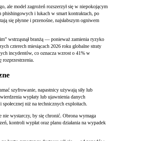
go, ale model zagrożeń rozszerzył się w niepokojącym
ach phishingowych i lukach w smart kontraktach, po
tają się płynne i przenośne, najsłabszym ogniwem
kim” wstrząsnął branżą — ponieważ zamienia ryzyko
zych czterech miesiącach 2026 roku globalne straty
ych incydentów, co oznacza wzrost o 41% w
 rozprzestrzenia.
zne
łamać szyfrowanie, napastnicy używają siły lub
twierdzenia wypłaty lub ujawnienia danych
ji społecznej niż na technicznych exploitach.
ie nie wystarczy, by się chronić. Obrona wymaga
eń, kontroli wypłat oraz planu działania na wypadek