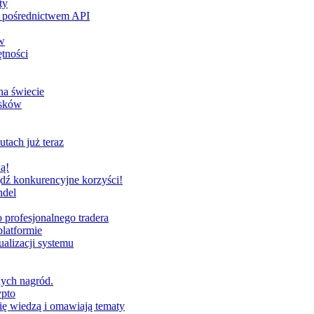
ty
za pośrednictwem API
w
tności
na świecie
ysków
utach już teraz
ą!
dź konkurencyjne korzyści!
ndel
profesjonalnego tradera
latformie
alizacji systemu
nych nagród.
ypto
ię wiedzą i omawiają tematy