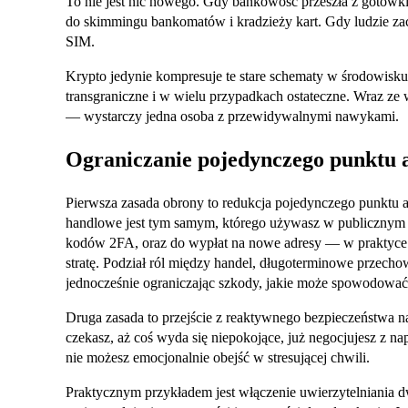
To nie jest nic nowego. Gdy bankowość przeszła z gotówki
do skimmingu bankomatów i kradzieży kart. Gdy ludzie zacz
SIM.
Krypto jedynie kompresuje te stare schematy w środowisku 
transgraniczne i w wielu przypadkach ostateczne. Wraz ze w
— wystarczy jedna osoba z przewidywalnymi nawykami.
Ograniczanie pojedynczego punktu 
Pierwsza zasada obrony to redukcja pojedynczego punktu a
handlowe jest tym samym, którego używasz w publicznym Wi
kodów 2FA, oraz do wypłat na nowe adresy — w praktyce o
stratę. Podział ról między handel, długoterminowe przecho
jednocześnie ograniczając szkody, jakie może spowodować
Druga zasada to przejście z reaktywnego bezpieczeństwa na
czekasz, aż coś wyda się niepokojące, już negocjujesz z na
nie możesz emocjonalnie obejść w stresującej chwili.
Praktycznym przykładem jest włączenie uwierzytelniania d