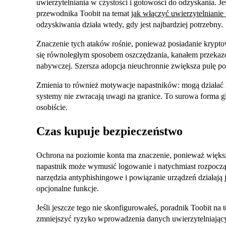
uwierzytelniania w czystości i gotowości do odzyskania. Jeśl
przewodnika Toobit na temat
jak włączyć uwierzytelniani
odzyskiwania działa wtedy, gdy jest najbardziej potrzebny.
Znaczenie tych ataków rośnie, ponieważ posiadanie kryptow
się równoległym sposobem oszczędzania, kanałem przekaz
nabywczej. Szersza adopcja nieuchronnie zwiększa pulę po
Zmienia to również motywacje napastników: mogą działać l
systemy nie zwracają uwagi na granice. To surowa forma glo
osobiście.
Czas kupuje bezpieczeństwo
Ochrona na poziomie konta ma znaczenie, ponieważ większo
napastnik może wymusić logowanie i natychmiast rozpocząć
narzędzia antyphishingowe i powiązanie urządzeń działają
opcjonalne funkcje.
Jeśli jeszcze tego nie skonfigurowałeś, poradnik Toobit na
zmniejszyć ryzyko wprowadzenia danych uwierzytelniają