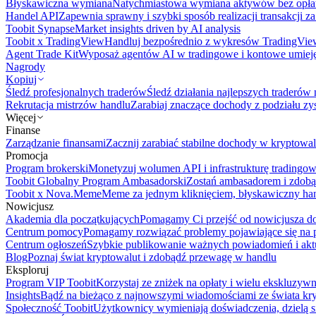
Błyskawiczna wymiana
Natychmiastowa wymiana aktywów bez opła
Handel API
Zapewnia sprawny i szybki sposób realizacji transakcji 
Toobit Synapse
Market insights driven by AI analysis
Toobit x TradingView
Handluj bezpośrednio z wykresów TradingVie
Agent Trade Kit
Wyposaż agentów AI w tradingowe i kontowe umieję
Nagrody
Kopiuj
Śledź profesjonalnych traderów
Śledź działania najlepszych traderów 
Rekrutacja mistrzów handlu
Zarabiaj znaczące dochody z podziału z
Więcej
Finanse
Zarządzanie finansami
Zacznij zarabiać stabilne dochody w kryptowal
Promocja
Program brokerski
Monetyzuj wolumen API i infrastrukturę tradingow
Toobit Globalny Program Ambasadorski
Zostań ambasadorem i zdobą
Toobit x Nova.Meme
Meme za jednym kliknięciem, błyskawiczny ha
Nowicjusz
Akademia dla początkujących
Pomagamy Ci przejść od nowicjusza do 
Centrum pomocy
Pomagamy rozwiązać problemy pojawiające się na p
Centrum ogłoszeń
Szybkie publikowanie ważnych powiadomień i aktu
Blog
Poznaj świat kryptowalut i zdobądź przewagę w handlu
Eksploruj
Program VIP Toobit
Korzystaj ze zniżek na opłaty i wielu ekskluzyw
Insights
Bądź na bieżąco z najnowszymi wiadomościami ze świata kr
Społeczność Toobit
Użytkownicy wymieniają doświadczenia, dzielą s