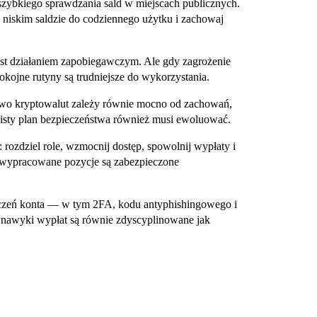
 szybkiego sprawdzania sald w miejscach publicznych.
o niskim saldzie do codziennego użytku i zachowaj
est działaniem zapobiegawczym. Ale gdy zagrożenie
okojne rutyny są trudniejsze do wykorzystania.
two kryptowalut zależy równie mocno od zachowań,
obisty plan bezpieczeństwa również musi ewoluować.
 rozdziel role, wzmocnij dostęp, spowolnij wypłaty i
o wypracowane pozycje są zabezpieczone
eczeń konta — w tym 2FA, kodu antyphishingowego i
 nawyki wypłat są równie zdyscyplinowane jak