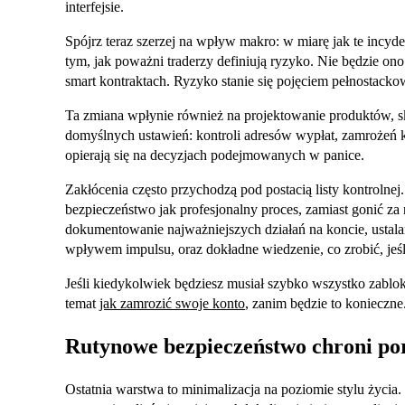
interfejsie.
Spójrz teraz szerzej na wpływ makro: w miarę jak te incyd
tym, jak poważni traderzy definiują ryzyko. Nie będzie on
smart kontraktach. Ryzyko stanie się pojęciem pełnostack
Ta zmiana wpłynie również na projektowanie produktów, skł
domyślnych ustawień: kontroli adresów wypłat, zamrożeń ko
opierają się na decyzjach podejmowanych w panice.
Zakłócenia często przychodzą pod postacią listy kontrolnej.
bezpieczeństwo jak profesjonalny proces, zamiast gonić za
dokumentowanie najważniejszych działań na koncie, ustala
wpływem impulsu, oraz dokładne wiedzenie, co zrobić, jeśl
Jeśli kiedykolwiek będziesz musiał szybko wszystko zablo
temat
jak zamrozić swoje konto
, zanim będzie to konieczne
Rutynowe bezpieczeństwo chroni por
Ostatnia warstwa to minimalizacja na poziomie stylu życia.