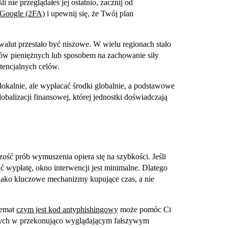
i nie przeglądałeś jej ostatnio, zacznij od
e Google (2FA)
i upewnij się, że Twój plan
alut przestało być niszowe. W wielu regionach stało
ów pieniężnych lub sposobem na zachowanie siły
tencjalnych celów.
okalnie, ale wypłacać środki globalnie, a podstawowe
balizacji finansowej, której jednostki doświadczają
ść prób wymuszenia opiera się na szybkości. Jeśli
 wypłatę, okno interwencji jest minimalne. Dlatego
 jako kluczowe mechanizmy kupujące czas, a nie
 temat
czym jest kod antyphishingowy
może pomóc Ci
cych w przekonująco wyglądającym fałszywym