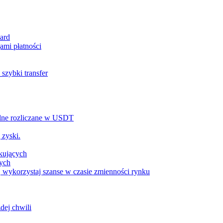
ard
ami płatności
szybki transfer
alne rozliczane w USDT
 zyski.
tkujących
wych
 wykorzystaj szanse w czasie zmienności rynku
dej chwili