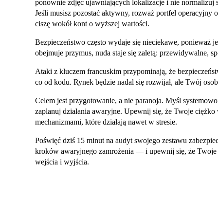
ponownie zdjęć ujawniających lokalizacje i nie normalizuj
Jeśli musisz pozostać aktywny, rozważ portfel operacyjny 
ciszę wokół kont o wyższej wartości.
Bezpieczeństwo często wydaje się nieciekawe, ponieważ j
obejmuje przymus, nuda staje się zaletą: przewidywalne, sp
Ataki z kluczem francuskim przypominają, że bezpieczeńs
co od kodu. Rynek będzie nadal się rozwijał, ale Twój os
Celem jest przygotowanie, a nie paranoja. Myśl systemowo:
zaplanuj działania awaryjne. Upewnij się, że Twoje ciężk
mechanizmami, które działają nawet w stresie.
Poświęć dziś 15 minut na audyt swojego zestawu zabezpi
kroków awaryjnego zamrożenia — i upewnij się, że Twoje
wejścia i wyjścia.