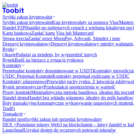
Szybki zakup kryptowalut
Szybki zakup kryptowalut
Kup kryptowaluty za pomocą Visa/Masterc
Handel P2P
Handluj po najlepszych cenach z wieloma lokalnymi opcj
Karta bankowa
Zapłać kartą Visa lub Mastercard
Strona trzecia
Zapłać przez MoonPay, Advcash, Simplex i inne
Depozyt kryptowalutowy
Depozyt kryptowalutowy między walutami, 
Rynki
Okazje
Podążaj za trendem, by wyprzedzić innych
Rynek
Bądź na bieżąco z sytuacją rynkową
Kontrakty
Perpetualne kontrakty denominowane w USDT
Kontrakty nierozlicz
USDC Perpetual Kontrakt
Kontrakty perpetual rozliczane w USDC
Kontrakty zdarzeniowe
Przewiduj ruchy rynku. Z łatwością zdobywaj
Rynek prognostyczny​​
Przekształcaj spostrzeżenia w wartość
Prosty kontrakt
Minimalistyczna metoda handlowa, idealna dla począ
Handel demo
Handel bez wkładu własnego, idealny do prób handlo
Boty transakcyjne
Automatyczne wykonywanie ustawionych strategii,
TradFi
Transakcje
Handel spot
Szybki zakup lub sprzedaż kryptowaluty
DEX +
Popularne tokeny Web3 na blockchainie – łatwy handel w każ
Launchpad
Uzyskaj dostęp do wczesnych notowań tokenów