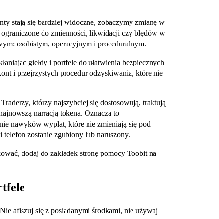
enty stają się bardziej widoczne, zobaczymy zmianę w
o ograniczone do zmienności, likwidacji czy błędów w
owym: osobistym, operacyjnym i proceduralnym.
aniając giełdy i portfele do ułatwienia bezpiecznych
nt i przejrzystych procedur odzyskiwania, które nie
 Traderzy, którzy najszybciej się dostosowują, traktują
 najnowszą narracją tokena. Oznacza to
nie nawyków wypłat, które nie zmieniają się pod
i telefon zostanie zgubiony lub naruszony.
kować, dodaj do zakładek stronę pomocy Toobit na
.
tfele
 Nie afiszuj się z posiadanymi środkami, nie używaj