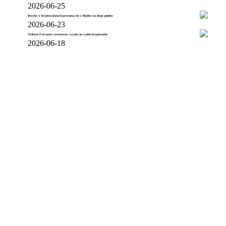
2026-06-25
Ryzyko w kryptowalutach przesuwa się z błędów na ślepe punkty
2026-06-23
Tydzień Fed może zresetować ryzyko na rynku kryptowalut
2026-06-18