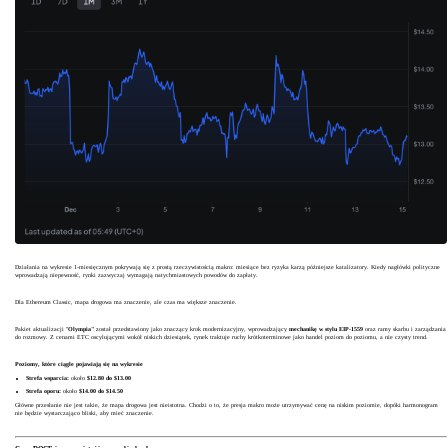
Działania na wykresie 1-miesięcznym pokrywają się z prostą rzeczywistością makro: miesiące bez ryzyka karzą późniejsze katalizatory. Kiedy nagłówki polityczne
wprowadzają niepewność, rynki zazwyczaj wymagają natychmiastowych powodów do zapłaty.
Dla Ethereum Classic, mapa drogowa ma znaczenie, ale czas ma większe znaczenie.
Pakiet aktualizacji "
Olympia"
został przedstawiony jako znaczący krok modernizacyjny, wprowadzający
mechanikę w stylu EIP-1559
oraz ramy skarbu i zarządzania
do rozmowy. Z cenami ETC oscylującymi wokół niskich dziesiątek, rynek traktuje ruchy krótkoterminowe jako handel poziom do poziomu, a nie czysty trend.
Poziomy, które ciągle pojawiają się na wykresie
Strefa wsparcia:
około
$12.80 do $13.00
Strefa oporu:
około
$14.00 do $14.50
Główne przesłanie nie jest takie, że mapa drogowa jest nieistotna. Chodzi o to, że presja makro może utrzymywać cenę na niskim poziomie, dopóki harmonogram
nie będzie wystarczająco bliski, aby mieć znaczenie.