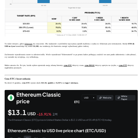
To także miejsce, gdzie
Ethereum
ma znaczenie. Dla większości czytelników najczystszy sposób myślenia o rynku to: Ethereum jest termostatem. Kiedy
ETH do
USD na żywo
konsoliduje się wokół
$3,100
, ma tendencję do tłumienia energii wybuchowej gdzie indziej.
Zachowanie wyszukiwania nawet to odzwierciedla. Wiele wyszukiwań "Ethereumeth" to po prostu ludzie próbujący znaleźć ten sam punkt odniesienia i zdecydować,
czy warunki się ocieplają, czy ochładzają.
Makro ustawia tło. Po tym, każda wykres opowiada swoją własną historię:
cena ETC
dotyczy czasu,
cena DOGE
dotyczy apetytu na ryzyko, a
cena FTT
dotyczy
nagłówków prawnych.
Cena ETC i koszt czekania
Na dzień 15 grudnia,
cena ETC
wynosi około
$13.10, spadek o -15,91% w ciągu 1 miesiąca.