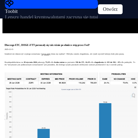
Otwórz
Toobit
Lepszy handel kryptowalutami zaczyna się tutaj
Dlaczego ETC, DOGE i FTT poruszały się tak różnie po obniżce stóp przez Fed?
2025-12-15
Grudzień nie dostarczył czystego scenariusza "
cięcia stóp
równa się rajdowi". Polityka została złagodzona, ale rynek wycenił kolejny krok jako pauzę.
Prawdopodobieństwa na
28 stycznia 2026
pokazują
75,6%
dla
braku zmian
na poziomie
350 do 375
,
24,4%
dla
złagodzenia
do
325 do 350
, i
0%
dla podwyżki. To
tło "utrzymanie jest podstawowym scenariuszem" jest powodem, dla którego ryzyko pozostało selektywne zamiast przekształcić się w szeroki pościg.