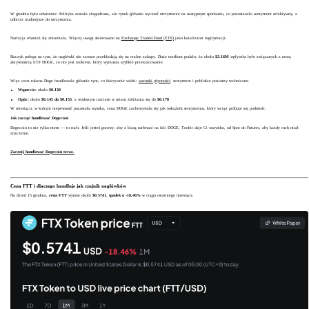
W grudniu było odwrotnie: Polityka została złagodzona, ale rynek głównie wycenił utrzymanie na następnym spotkaniu, co pozostawiło sentyment selektywny, a
odbicia trudniejsze do utrzymania.
Narracja również się zmieniała. Więcej uwagi skierowano na
Exchange Traded Fund (ETF)
jako katalizator legitymacji.
Haczyk polega na tym, że nagłówki nie zawsze przekładają się na realne zakupy. Duże medium podało, że około
$2.16M
wpływów było związanych z nową
aktywnością ETF DOGE, co nie jest szokiem, który wymusza szybkie przeszacowanie.
Więc cena tokena Doge handlowała głównie tym, co faktycznie widzi:
warunki płynności
, sentyment i pobliskie poziomy techniczne.
Wsparcie:
około
$0.130
Opór:
około
$0.145 do $0.155
, z większym tarciem w miarę zbliżania się do
$0.170
W miesiącu, w którym niepewność pozostała wysoka, cena DOGE zachowywała się jak wskaźnik sentymentu, który wciąż próbuje się podnieść.
Jak zacząć handlować Dogecoin
Dogecoin to nie tylko mem — to ruch. Jeśli jesteś gotowy, aby z klasą surfować na fali DOGE, Toobit daje Ci wszystko, od Spot do Futures, aby każdy ruch miał
znaczenie.
Zacznij handlować Dogecoin teraz.
Cena FTT i dlaczego handluje jak czujnik nagłówków
Na dzień 15 grudnia,
cena FTT
wynosi około
$0.5741
,
spadek o -18,46%
w ciągu ostatniego miesiąca.