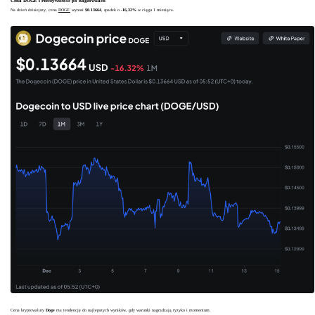
Cena DOGE i rzeczywistość po nagłówkach
Na dzień dzisiejszy, cena
DOGE'
wynosi
$0.13664
, spadek o
-16,32%
w ciągu 1 miesiąca.
Cena kryptowaluty
Doge
ma tendencję do najlepszych wyników, gdy warunki nagradzają ryzyko i momentum.