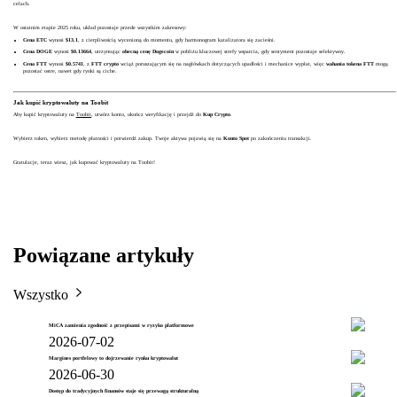
celach.
W ostatnim etapie 2025 roku, układ pozostaje przede wszystkim zakresowy:
Cena ETC
wynosi
$13.1
, z cierpliwością wycenioną do momentu, gdy harmonogram katalizatora się zacieśni.
Cena DOGE
wynosi
$0.13664
, utrzymując
obecną cenę Dogecoin
w pobliżu kluczowej strefy wsparcia, gdy sentyment pozostaje selektywny.
Cena FTT
wynosi
$0.5741
, z
FTT crypto
wciąż poruszającym się na nagłówkach dotyczących upadłości i mechanice wypłat, więc
wahania tokena FTT
mogą
pozostać ostre, nawet gdy rynki są ciche.
Jak kupić kryptowaluty na Toobit
Aby kupić kryptowaluty na
Toobit
, utwórz konto, ukończ weryfikację i przejdź do
Kup Crypto
.
Wybierz token, wybierz metodę płatności i potwierdź zakup. Twoje aktywa pojawią się na
Konto Spot
po zakończeniu transakcji.
Gratulacje, teraz wiesz, jak kupować kryptowaluty na Toobit!
Powiązane artykuły
Wszystko
MiCA zamienia zgodność z przepisami w ryzyko platformowe
2026-07-02
Margines portfelowy to dojrzewanie rynku kryptowalut
2026-06-30
Dostęp do tradycyjnych finansów staje się przewagą strukturalną