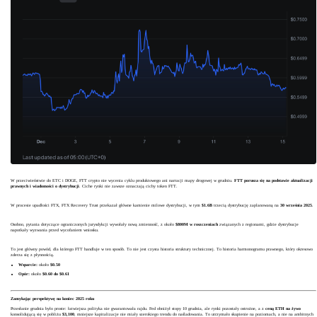
W przeciwieństwie do ETC i DOGE, FTT crypto nie wycenia cyklu produktowego ani narracji mapy drogowej w grudniu.
FTT porusza się na podstawie aktualizacji
prawnych i wiadomości o dystrybucji
. Ciche rynki nie zawsze oznaczają cichy token FTT.
W procesie upadłości FTX, FTX Recovery Trust przekazał główne kamienie milowe dystrybucji, w tym
$1.6B
trzecią dystrybucję zaplanowaną na
30 września 2025
.
Osobno, pytania dotyczące ograniczonych jurysdykcji wywołały nową zmienność, z około
$800M w roszczeniach
związanych z regionami, gdzie dystrybucje
napotkały wyzwania przed wycofaniem wniosku.
To jest główny powód, dla którego FTT handluje w ten sposób. To nie jest czysta historia struktury technicznej. To historia harmonogramu prawnego, który okresowo
zderza się z płynnością.
Wsparcie:
około
$0.50
Opór:
około
$0.60 do $0.61
Zamykając perspektywę na koniec 2025 roku
Przesłanie grudnia było proste: łatwiejsza polityka nie gwarantowała rajdu. Fed obniżył stopy 10 grudnia, ale rynki pozostały ostrożne, a z
ceną ETH na żywo
konsolidującą się w pobliżu
$3,100
, mniejsze kapitalizacje nie miały szerokiego trendu do naśladowania. To utrzymało skupienie na poziomach, a nie na ambitnych