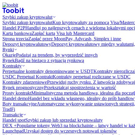
Szybki zakup kryptowalut
Szybki zakup kryptowalut
Kup kryptowaluty za pomocą Visa/Masterc
Handel P2P
Handluj po najlepszych cenach z wieloma lokalnymi opcj
Karta bankowa
Zapłać kartą Visa lub Mastercard
Strona trzecia
Zapłać przez MoonPay, Advcash, Simplex i inne
Depozyt kryptowalutowy
Depozyt kryptowalutowy między walutami, 
Rynki
Okazje
Podążaj za trendem, by wyprzedzić innych
Rynek
Bądź na bieżąco z sytuacją rynkową
Kontrakty
Perpetualne kontrakty denominowane w USDT
Kontrakty nierozlicz
USDC Perpetual Kontrakt
Kontrakty perpetual rozliczane w USDC
Kontrakty zdarzeniowe
Przewiduj ruchy rynku. Z łatwością zdobywaj
Rynek prognostyczny​​
Przekształcaj spostrzeżenia w wartość
Prosty kontrakt
Minimalistyczna metoda handlowa, idealna dla począ
Handel demo
Handel bez wkładu własnego, idealny do prób handlo
Boty transakcyjne
Automatyczne wykonywanie ustawionych strategii,
TradFi
Transakcje
Handel spot
Szybki zakup lub sprzedaż kryptowaluty
DEX +
Popularne tokeny Web3 na blockchainie – łatwy handel w każ
Launchpad
Uzyskaj dostęp do wczesnych notowań tokenów