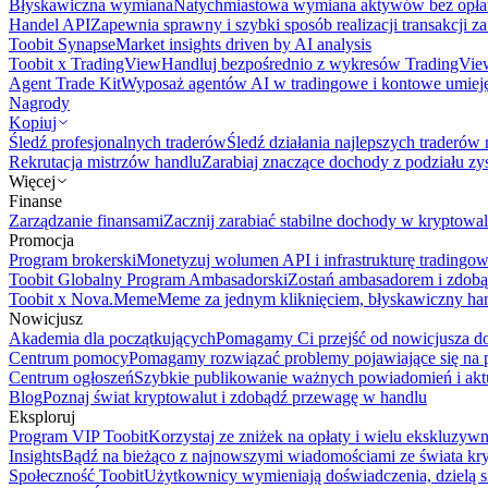
Błyskawiczna wymiana
Natychmiastowa wymiana aktywów bez opła
Handel API
Zapewnia sprawny i szybki sposób realizacji transakcji 
Toobit Synapse
Market insights driven by AI analysis
Toobit x TradingView
Handluj bezpośrednio z wykresów TradingVie
Agent Trade Kit
Wyposaż agentów AI w tradingowe i kontowe umieję
Nagrody
Kopiuj
Śledź profesjonalnych traderów
Śledź działania najlepszych traderów 
Rekrutacja mistrzów handlu
Zarabiaj znaczące dochody z podziału z
Więcej
Finanse
Zarządzanie finansami
Zacznij zarabiać stabilne dochody w kryptowal
Promocja
Program brokerski
Monetyzuj wolumen API i infrastrukturę tradingow
Toobit Globalny Program Ambasadorski
Zostań ambasadorem i zdobą
Toobit x Nova.Meme
Meme za jednym kliknięciem, błyskawiczny ha
Nowicjusz
Akademia dla początkujących
Pomagamy Ci przejść od nowicjusza do 
Centrum pomocy
Pomagamy rozwiązać problemy pojawiające się na p
Centrum ogłoszeń
Szybkie publikowanie ważnych powiadomień i aktu
Blog
Poznaj świat kryptowalut i zdobądź przewagę w handlu
Eksploruj
Program VIP Toobit
Korzystaj ze zniżek na opłaty i wielu ekskluzyw
Insights
Bądź na bieżąco z najnowszymi wiadomościami ze świata kr
Społeczność Toobit
Użytkownicy wymieniają doświadczenia, dzielą s