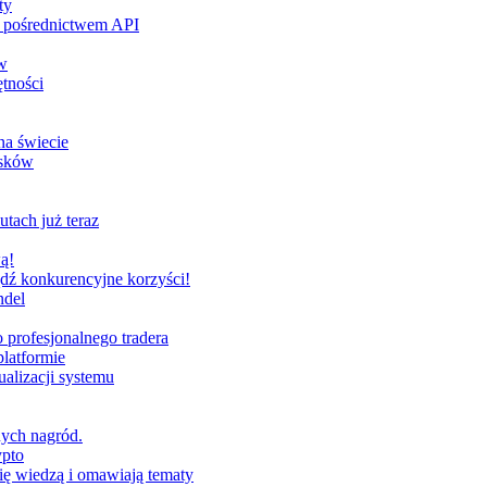
ty
za pośrednictwem API
w
tności
na świecie
ysków
utach już teraz
ą!
dź konkurencyjne korzyści!
ndel
profesjonalnego tradera
latformie
alizacji systemu
nych nagród.
ypto
ię wiedzą i omawiają tematy