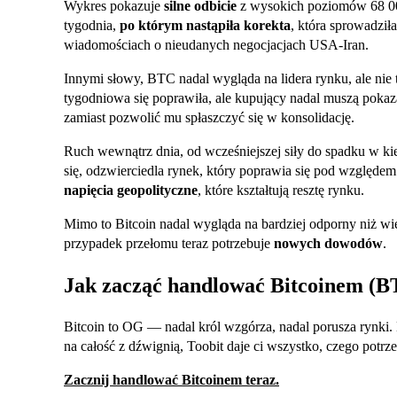
Wykres pokazuje
silne odbicie
z wysokich poziomów 68 0
tygodnia,
po którym nastąpiła korekta
, która sprowadzi
wiadomościach o nieudanych negocjacjach USA-Iran.
Innymi słowy, BTC nadal wygląda na lidera rynku, ale nie 
tygodniowa się poprawiła, ale kupujący nadal muszą poka
zamiast pozwolić mu spłaszczyć się w konsolidację.
Ruch wewnątrz dnia, od wcześniejszej siły do spadku w k
się, odzwierciedla rynek, który poprawia się pod względem 
napięcia geopolityczne
, które kształtują resztę rynku.
Mimo to Bitcoin nadal wygląda na bardziej odporny niż wię
przypadek przełomu teraz potrzebuje
nowych dowodów
.
Jak zacząć handlować Bitcoinem (B
Bitcoin to OG — nadal król wzgórza, nadal porusza rynki. N
na całość z dźwignią, Toobit daje ci wszystko, czego potrze
Zacznij handlować Bitcoinem teraz.