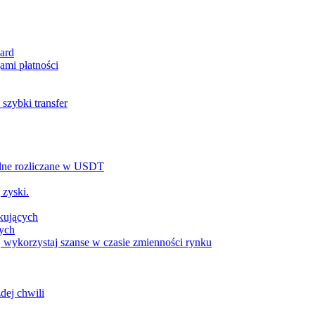
ard
ami płatności
szybki transfer
alne rozliczane w USDT
 zyski.
tkujących
wych
 wykorzystaj szanse w czasie zmienności rynku
dej chwili