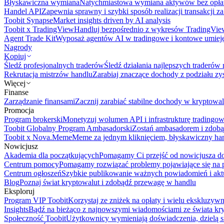
Błyskawiczna wymiana
Natychmiastowa wymiana aktywów bez opła
Handel API
Zapewnia sprawny i szybki sposób realizacji transakcji 
Toobit Synapse
Market insights driven by AI analysis
Toobit x TradingView
Handluj bezpośrednio z wykresów TradingVie
Agent Trade Kit
Wyposaż agentów AI w tradingowe i kontowe umieję
Nagrody
Kopiuj
Śledź profesjonalnych traderów
Śledź działania najlepszych traderów 
Rekrutacja mistrzów handlu
Zarabiaj znaczące dochody z podziału z
Więcej
Finanse
Zarządzanie finansami
Zacznij zarabiać stabilne dochody w kryptowal
Promocja
Program brokerski
Monetyzuj wolumen API i infrastrukturę tradingow
Toobit Globalny Program Ambasadorski
Zostań ambasadorem i zdobą
Toobit x Nova.Meme
Meme za jednym kliknięciem, błyskawiczny ha
Nowicjusz
Akademia dla początkujących
Pomagamy Ci przejść od nowicjusza do 
Centrum pomocy
Pomagamy rozwiązać problemy pojawiające się na p
Centrum ogłoszeń
Szybkie publikowanie ważnych powiadomień i aktu
Blog
Poznaj świat kryptowalut i zdobądź przewagę w handlu
Eksploruj
Program VIP Toobit
Korzystaj ze zniżek na opłaty i wielu ekskluzyw
Insights
Bądź na bieżąco z najnowszymi wiadomościami ze świata kr
Społeczność Toobit
Użytkownicy wymieniają doświadczenia, dzielą s