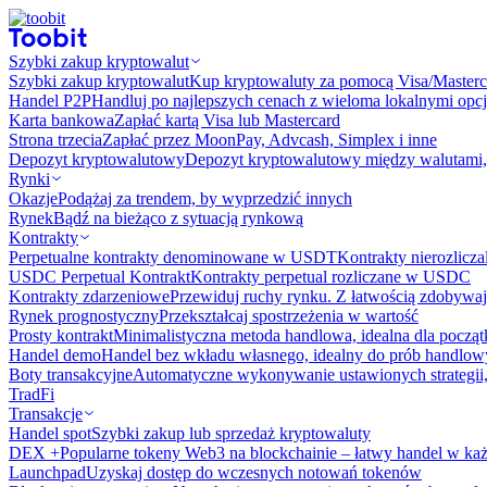
Szybki zakup kryptowalut
Szybki zakup kryptowalut
Kup kryptowaluty za pomocą Visa/Masterc
Handel P2P
Handluj po najlepszych cenach z wieloma lokalnymi opcj
Karta bankowa
Zapłać kartą Visa lub Mastercard
Strona trzecia
Zapłać przez MoonPay, Advcash, Simplex i inne
Depozyt kryptowalutowy
Depozyt kryptowalutowy między walutami, 
Rynki
Okazje
Podążaj za trendem, by wyprzedzić innych
Rynek
Bądź na bieżąco z sytuacją rynkową
Kontrakty
Perpetualne kontrakty denominowane w USDT
Kontrakty nierozlicz
USDC Perpetual Kontrakt
Kontrakty perpetual rozliczane w USDC
Kontrakty zdarzeniowe
Przewiduj ruchy rynku. Z łatwością zdobywaj
Rynek prognostyczny​​
Przekształcaj spostrzeżenia w wartość
Prosty kontrakt
Minimalistyczna metoda handlowa, idealna dla począ
Handel demo
Handel bez wkładu własnego, idealny do prób handlo
Boty transakcyjne
Automatyczne wykonywanie ustawionych strategii,
TradFi
Transakcje
Handel spot
Szybki zakup lub sprzedaż kryptowaluty
DEX +
Popularne tokeny Web3 na blockchainie – łatwy handel w każ
Launchpad
Uzyskaj dostęp do wczesnych notowań tokenów