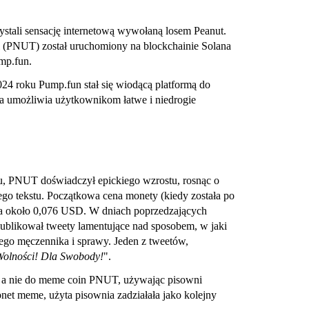
tali sensację internetową wywołaną losem Peanut.
l (PNUT) został uruchomiony na blockchainie Solana
mp.fun.
024 roku Pump.fun stał się wiodącą platformą do
a umożliwia użytkownikom łatwe i niedrogie
, PNUT doświadczył epickiego wzrostu, rosnąc o
go tekstu. Początkowa cena monety (kiedy została po
ła około 0,076 USD. W dniach poprzedzających
ublikował tweety lamentujące nad sposobem, w jaki
nego męczennika i sprawy. Jeden z tweetów,
Wolności! Dla Swobody!
".
i, a nie do meme coin PNUT, używając pisowni
et meme, użyta pisownia zadziałała jako kolejny