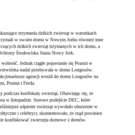
akazujące trzymania dzikich zwierząt w warunkach
 trzymali w swoim domu w Nowym Jorku również inne
tyczących dzikich zwierząt trzymanych w ich domu, a
 Ochrony Środowiska Stanu Nowy Jork.
 wolność. Jednak ciągłe pojawianie się Peanut w
 że wiewiórka nadal przebywała w domu Longosów.
kcjonariusze agencji weszli do domu Longosów na
ta, Peanut i Freda.
y podczas konfiskaty zwierząt. Obawiając się, że
ona w listopadzie. Surowe podejście DEC, które
 późniejsze uśpienie zwierząt wywołało oburzenie w
lityczne i celebryci, skomentowało, że rząd powinien
nie konfiskować zwierzęta domowe z domów.