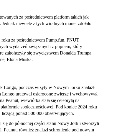
towanych za pośrednictwem platform takich jak
 Jednak niewiele z tych wiralnych monet zdołało
go roku za pośrednictwem Pump.fun, PNUT
nych wydarzeń związanych z pupilem, który
re zakończyły się zwycięstwem Donalda Trumpa,
me, Elona Muska.
ark Longo, podczas wizyty w Nowym Jorku znalazł
Pan Longo uratował osierocone zwierzę i wychowywał
 Peanut, wiewiórka stała się celebrytą na
 platformie społecznościowej. Pod koniec 2024 roku
, liczącą ponad 500 000 obserwujących.
się do północnej części stanu Nowy Jork i stworzyli
pil, Peanut, również znalazł schronienie pod nowym