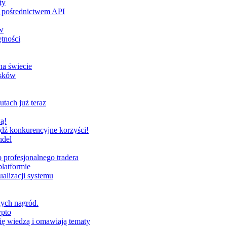
ty
za pośrednictwem API
w
tności
na świecie
ysków
utach już teraz
ą!
dź konkurencyjne korzyści!
ndel
profesjonalnego tradera
latformie
alizacji systemu
nych nagród.
ypto
ię wiedzą i omawiają tematy