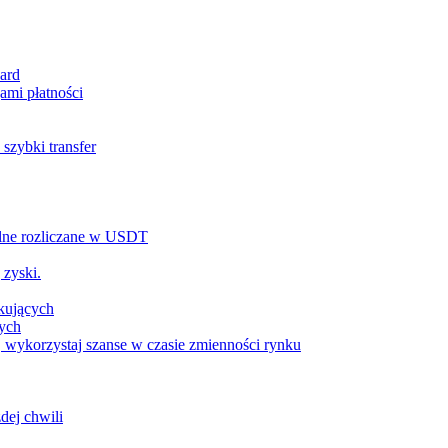
ard
ami płatności
szybki transfer
alne rozliczane w USDT
 zyski.
tkujących
wych
 wykorzystaj szanse w czasie zmienności rynku
dej chwili