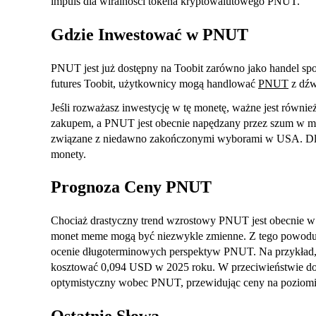
impuls dla wiralności tokena kryptowalutowego PNUT.
Gdzie Inwestować w PNUT
PNUT jest już dostępny na Toobit zarówno jako handel spo
futures Toobit, użytkownicy mogą handlować
PNUT
z dźw
Jeśli rozważasz inwestycję w tę monetę, ważne jest równie
zakupem, a PNUT jest obecnie napędzany przez szum w me
związane z niedawno zakończonymi wyborami w USA. Dlat
monety.
Prognoza Ceny PNUT
Chociaż drastyczny trend wzrostowy PNUT jest obecnie w
monet meme mogą być niezwykle zmienne. Z tego powodu g
ocenie długoterminowych perspektyw PNUT. Na przykład, 
kosztować 0,094 USD w 2025 roku. W przeciwieństwie do t
optymistyczny wobec PNUT, przewidując ceny na poziomi