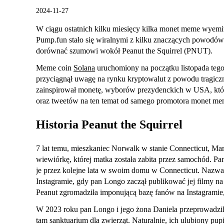
2024-11-27
W ciągu ostatnich kilku miesięcy kilka monet meme wyemi
Pump.fun stało się wiralnymi z kilku znaczących powodów.
dorównać szumowi wokół Peanut the Squirrel (PNUT).
Meme coin
Solana
uruchomiony na początku listopada te
przyciągnął uwagę na rynku kryptowalut z powodu tragicz
zainspirował monetę, wyborów prezydenckich w USA, któ
oraz tweetów na ten temat od samego promotora monet me
Historia Peanut the Squirrel
7 lat temu, mieszkaniec Norwalk w stanie Connecticut, M
wiewiórkę, której matka została zabita przez samochód. 
je przez kolejne lata w swoim domu w Connecticut. Nazwana
Instagramie, gdy pan Longo zaczął publikować jej filmy na
Peanut zgromadziła imponującą bazę fanów na Instagramie
W 2023 roku pan Longo i jego żona Daniela przeprowadzili 
tam sanktuarium dla zwierząt. Naturalnie, ich ulubiony pu