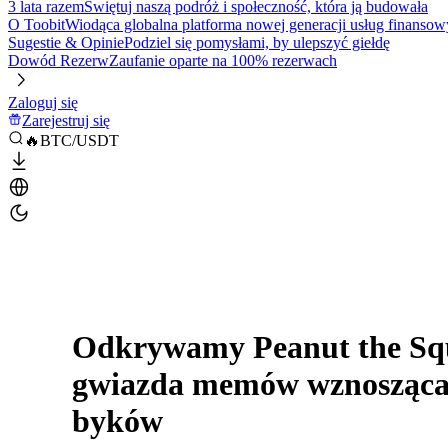
3 lata razem
Świętuj naszą podróż i społeczność, która ją budowała
O Toobit
Wiodąca globalna platforma nowej generacji usług finansow
Sugestie & Opinie
Podziel się pomysłami, by ulepszyć giełdę
Dowód Rezerw
Zaufanie oparte na 100% rezerwach
Zaloguj się
Zarejestruj się
🔥BTC/USDT
Odkrywamy Peanut the Sq
gwiazda memów wznosząca 
byków