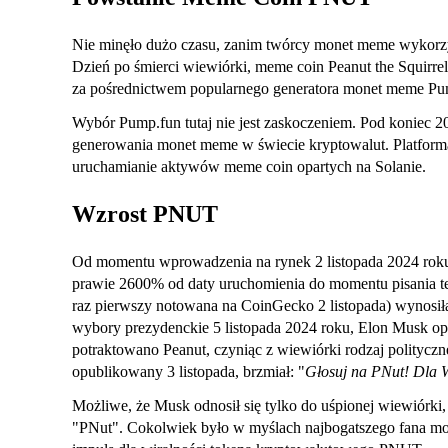
Nie minęło dużo czasu, zanim twórcy monet meme wykorzys
Dzień po śmierci wiewiórki, meme coin Peanut the Squirre
za pośrednictwem popularnego generatora monet meme Pu
Wybór Pump.fun tutaj nie jest zaskoczeniem. Pod koniec 2
generowania monet meme w świecie kryptowalut. Platform
uruchamianie aktywów meme coin opartych na Solanie.
Wzrost PNUT
Od momentu wprowadzenia na rynek 2 listopada 2024 roku
prawie 2600% od daty uruchomienia do momentu pisania te
raz pierwszy notowana na CoinGecko 2 listopada) wynosi
wybory prezydenckie 5 listopada 2024 roku, Elon Musk op
potraktowano Peanut, czyniąc z wiewiórki rodzaj politycz
opublikowany 3 listopada, brzmiał: "
Głosuj na PNut! Dla 
Możliwe, że Musk odnosił się tylko do uśpionej wiewiórk
"PNut". Cokolwiek było w myślach najbogatszego fana mon