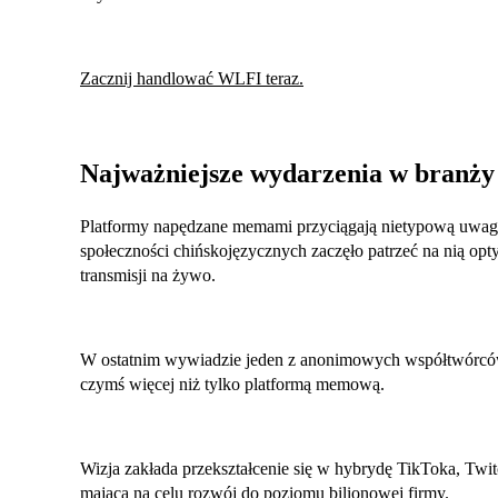
Zacznij handlować WLFI teraz.
Najważniejsze wydarzenia w branży
Platformy napędzane memami przyciągają nietypową uwagę
społeczności chińskojęzycznych zaczęło patrzeć na nią opt
transmisji na żywo.
W ostatnim wywiadzie jeden z anonimowych współtwórców 
czymś więcej niż tylko platformą memową.
Wizja zakłada przekształcenie się w hybrydę TikToka, Twit
mającą na celu rozwój do poziomu bilionowej firmy.