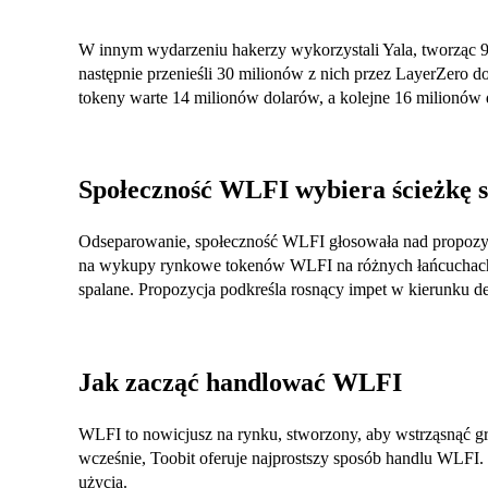
W innym wydarzeniu hakerzy wykorzystali Yala, tworząc 
następnie przenieśli 30 milionów z nich przez LayerZero do
tokeny warte 14 milionów dolarów, a kolejne 16 milionów d
Społeczność WLFI wybiera ścieżkę s
Odseparowanie, społeczność WLFI głosowała nad propozyc
na wykupy rynkowe tokenów WLFI na różnych łańcuchach,
spalane. Propozycja podkreśla rosnący impet w kierunku 
Jak zacząć handlować WLFI
WLFI to nowicjusz na rynku, stworzony, aby wstrząsnąć gr
wcześnie, Toobit oferuje najprostszy sposób handlu WLFI. 
użycia.