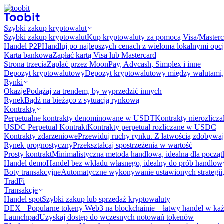
Szybki zakup kryptowalut
Szybki zakup kryptowalut
Kup kryptowaluty za pomocą Visa/Masterc
Handel P2P
Handluj po najlepszych cenach z wieloma lokalnymi opcj
Karta bankowa
Zapłać kartą Visa lub Mastercard
Strona trzecia
Zapłać przez MoonPay, Advcash, Simplex i inne
Depozyt kryptowalutowy
Depozyt kryptowalutowy między walutami, 
Rynki
Okazje
Podążaj za trendem, by wyprzedzić innych
Rynek
Bądź na bieżąco z sytuacją rynkową
Kontrakty
Perpetualne kontrakty denominowane w USDT
Kontrakty nierozlicz
USDC Perpetual Kontrakt
Kontrakty perpetual rozliczane w USDC
Kontrakty zdarzeniowe
Przewiduj ruchy rynku. Z łatwością zdobywaj
Rynek prognostyczny​​
Przekształcaj spostrzeżenia w wartość
Prosty kontrakt
Minimalistyczna metoda handlowa, idealna dla począ
Handel demo
Handel bez wkładu własnego, idealny do prób handlo
Boty transakcyjne
Automatyczne wykonywanie ustawionych strategii,
TradFi
Transakcje
Handel spot
Szybki zakup lub sprzedaż kryptowaluty
DEX +
Popularne tokeny Web3 na blockchainie – łatwy handel w każ
Launchpad
Uzyskaj dostęp do wczesnych notowań tokenów