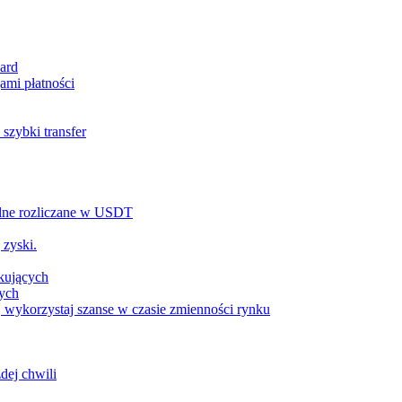
ard
ami płatności
szybki transfer
alne rozliczane w USDT
 zyski.
tkujących
wych
 wykorzystaj szanse w czasie zmienności rynku
dej chwili