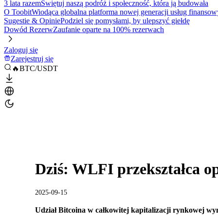
3 lata razem
Świętuj naszą podróż i społeczność, która ją budowała
O Toobit
Wiodąca globalna platforma nowej generacji usług finansow
Sugestie & Opinie
Podziel się pomysłami, by ulepszyć giełdę
Dowód Rezerw
Zaufanie oparte na 100% rezerwach
Zaloguj się
Zarejestruj się
🔥BTC/USDT
Dziś: WLFI przekształca op
2025-09-15
Udział Bitcoina w całkowitej kapitalizacji rynkowej wy