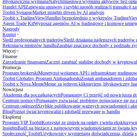
Błyskawiczna wymiana
Natychmiastowa wymiana aktywów bez opła
Handel API
Zapewnia sprawny i szybki sposób realizacji transakcji 
Toobit Synapse
Market insights driven by AI analysis
Toobit x TradingView
Handluj bezpośrednio z wykresów TradingVie
Agent Trade Kit
Wyposaż agentów AI w tradingowe i kontowe umieję
Nagrody
Kopiuj
Śledź profesjonalnych traderów
Śledź działania najlepszych traderów 
Rekrutacja mistrzów handlu
Zarabiaj znaczące dochody z podziału z
Więcej
Finanse
Zarządzanie finansami
Zacznij zarabiać stabilne dochody w kryptowal
Promocja
Program brokerski
Monetyzuj wolumen API i infrastrukturę tradingow
Toobit Globalny Program Ambasadorski
Zostań ambasadorem i zdobą
Toobit x Nova.Meme
Meme za jednym kliknięciem, błyskawiczny ha
Nowicjusz
Akademia dla początkujących
Pomagamy Ci przejść od nowicjusza do 
Centrum pomocy
Pomagamy rozwiązać problemy pojawiające się na p
Centrum ogłoszeń
Szybkie publikowanie ważnych powiadomień i aktu
Blog
Poznaj świat kryptowalut i zdobądź przewagę w handlu
Eksploruj
Program VIP Toobit
Korzystaj ze zniżek na opłaty i wielu ekskluzyw
Insights
Bądź na bieżąco z najnowszymi wiadomościami ze świata kr
Społeczność Toobit
Użytkownicy wymieniają doświadczenia, dzielą s