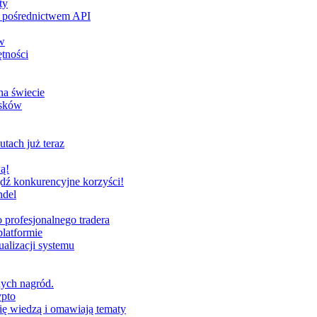
ty
za pośrednictwem API
w
tności
na świecie
ysków
utach już teraz
ą!
dź konkurencyjne korzyści!
ndel
profesjonalnego tradera
latformie
alizacji systemu
nych nagród.
ypto
ię wiedzą i omawiają tematy