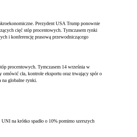
makroekonomiczne. Prezydent USA Trump ponownie
czących cięć stóp procentowych. Tymczasem rynki
wych i konferencję prasową przewodniczącego
e stóp procentowych. Tymczasem 14 września w
 omówić cła, kontrole eksportu oraz trwający spór o
 na globalne rynki.
ie. UNI na krótko spadło o 10% pomimo szerszych