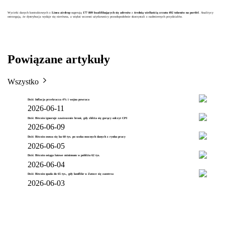
Wycieki danych kontraktowych z
Linea airdrop
sugerują
177 809 kwalifikujących się adresów
z
średnią wielkością zrzutu 492 tokenów na portfel
. Analitycy
ostrzegają, że dystrybucja wydaje się nierówna, a więksi wczesni użytkownicy prawdopodobnie skorzystali z nadmiernych przydziałów.
Powiązane artykuły
Wszystko
Dziś: Inflacja przekracza 4% i wojna powraca
2026-06-11
Dziś: Bitcoin ignoruje zawieszenie broni, gdy zbliża się gorący odczyt CPI
2026-06-09
Dziś: Bitcoin osuwa się ku 60 tys. po szoku mocnych danych z rynku pracy
2026-06-05
Dziś: Bitcoin osiąga lutowe minimum w pobliżu 62 tys.
2026-06-04
Dziś: Bitcoin spada do 65 tys., gdy konflikt w Zatoce się zaostrza
2026-06-03