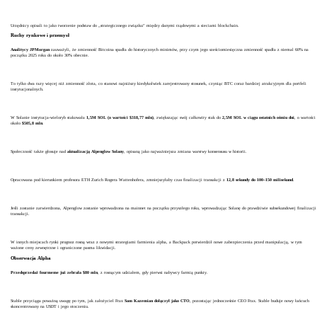
Urzędnicy opisali to jako tworzenie podstaw do „strategicznego związku” między danymi rządowymi a sieciami blockchain.
Ruchy rynkowe i przemysł
Analitycy JPMorgan
zauważyli, że zmienność Bitcoina spadła do historycznych minimów, przy czym jego sześciomiesięczna zmienność spadła z niemal 60% na
początku 2025 roku do około 30% obecnie.
To tylko dwa razy więcej niż zmienność złota, co stanowi najniższy kiedykolwiek zarejestrowany stosunek, czyniąc BTC coraz bardziej atrakcyjnym dla portfeli
instytucjonalnych.
W Solanie instytucja-wieloryb stakowała
1,5M SOL (o wartości $318,77 mln)
, zwiększając swój całkowity stak do
2,5M SOL w ciągu ostatnich ośmiu dni
, o wartości
około
$505,8 mln
.
Społeczność także głosuje nad
aktualizacją Alpenglow Solany
, opisaną jako najważniejsza zmiana warstwy konsensusu w historii.
Opracowana pod kierunkiem profesora ETH Zurich Rogera Wattenhofera, zmniejszyłaby czas finalizacji transakcji z
12,8 sekundy do 100–150 milisekund
.
Jeśli zostanie zatwierdzona, Alpenglow zostanie wprowadzona na mainnet na początku przyszłego roku, wprowadzając Solanę do prawdziwie subsekundowej finalizacji
transakcji.
W innych miejscach rynki prognoz rosną wraz z nowymi strategiami farmienia alpha, a Backpack potwierdził nowe zabezpieczenia przed manipulacją, w tym
ważone ceny zewnętrzne i ograniczone pasma likwidacji.
Obserwacja Alpha
Przedsprzedaż fourmeme już zebrała $80 mln
, z rosnącym udziałem, gdy pierwsi nabywcy farmią punkty.
Stable przyciąga poważną uwagę po tym, jak założyciel Frax
Sam Kazemian dołączył jako CTO
, pozostając jednocześnie CEO Frax. Stable buduje nowy łańcuch
skoncentrowany na USDT i jego otoczeniu.