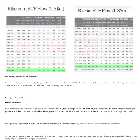
Jak zacząć handlować Ethereum
Ethereum to nie tylko moneta, to cały ekosystem. Jeśli jesteś gotowy, by handlować ETH jak profesjonalista (lub przynajmniej udawać, dopóki tego nie osiągniesz),
Toobit ułatwia handel altcoinami. Od rynku Spot do Futures, mamy całe narzędzie.
Zacznij handlować Ethereum teraz.
Makro i polityka
Akcje zamknęły się na zielono na całym rynku, przy
wzroście Dow o 0,16%, Nasdaq o 0,53% i S&P 500 o 0,32%
.
Rentowność 10-letnich obligacji skarbowych
spadła o 0,78% do 4,21%
, podczas gdy
indeks dolara spadł o 0,29% do 97,95
. Złoto wzrosło o
0,52% do $3,412,50
, zbliżając się do rekordowych poziomów.
Po raz pierwszy
Departament Handlu USA potwierdził partnerstwo z Chainlink i Pyth
, aby przenieść dane makroekonomiczne na blockchain.
Pyth początkowo dostarczy pięć lat kwartalnych danych o PKB, a następnie rozszerzy się na inne wskaźniki, podczas gdy Chainlink będzie przesyłać dane w czasie
rzeczywistym, w tym PKB, PCE i prywatną sprzedaż.