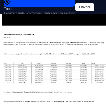
Otwórz
Toobit
Lepszy handel kryptowalutami zaczyna się tutaj
Dziś: Stables wzrosły o 1,49 mld USD
2025-08-29
Udział Bitcoina na rynku ponownie nieznacznie spadł, z
dominacją BTC o 0,04% do 58,28%
, podczas gdy
Indeks Altcoin wzrósł do 57
. To gwałtowny wzrost, przy
ostatnim szczycie cyklu na poziomie 87. Jeśli tym razem indeks przekroczy 70, można oczekiwać, że rynek mocno skieruje się w stronę sezonu altcoinów.
Stablecoiny już napływają.
29 sierpnia
koszyk odnotował
napływ $1,494 mld
, rozłożony jako
$151 mln do USDT
oraz ogromne
$1,304 mld do USDC
.
To podniosło
całkowitą podaż w obiegu do $242,903 mld;
jeden z najsilniejszych dni napływów w tym kwartale.
Przepływy ETF były mieszane.
28 sierpnia
, bez wydruków BlackRock,
BTC ETF przyciągnęły $115 mln
, podczas gdy
ETH ETF straciły $29 mln
.