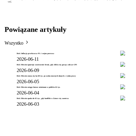
USA.
Powiązane artykuły
Wszystko
Dziś: Inflacja przekracza 4% i wojna powraca
2026-06-11
Dziś: Bitcoin ignoruje zawieszenie broni, gdy zbliża się gorący odczyt CPI
2026-06-09
Dziś: Bitcoin osuwa się ku 60 tys. po szoku mocnych danych z rynku pracy
2026-06-05
Dziś: Bitcoin osiąga lutowe minimum w pobliżu 62 tys.
2026-06-04
Dziś: Bitcoin spada do 65 tys., gdy konflikt w Zatoce się zaostrza
2026-06-03