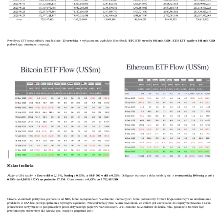
Przepływy ETF opowiedziały inną historię.
23 września
, z wyłączeniem wydruków BlackRock,
BTC ETF straciły 106 mln USD
i
ETH ETF spadły o 141 mln USD
,
podkreślając ostrożność instytucji.
Makro i polityka
Akcje w USA spadły, z
Dow w dół o 0,19%, Nasdaq o 0,95%, a S&P 500 w dół o 0,55%
. Obligacje skarbowe i dolar osłabiły się, z
rentownością 10-letnią w dół o
0,99% do 4,106%
i
DXY na poziomie 97,334
. Złoto wzrosło o
0,43% do 3 762,48 USD
.
Główna wiadomość polityczna pochodziła od
SEC
, które zaproponowało "zwolnienie innowacyjne", które pozwoliłoby firmom kryptowalutowym na uruchamianie
produktów w USA bez pełnego spełnienia wymogów zgodności. Przewodniczący Paul Atkins powiedział, że celem jest zachęcanie do eksperymentowania z DeFi,
jednocześnie utrzymując to pod parasolem prawa dotyczącego papierów wartościowych. Jeśli zostanie zatwierdzone do końca roku, posunięcie to może być
przełomowym momentem dla rynków spot, margin i perpetual DeFi.