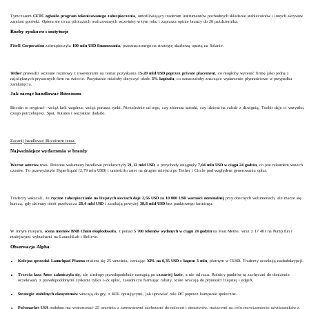
Tymczasem
CFTC ogłosiło program tokenizowanego zabezpieczenia
, umożliwiający traderom instrumentów pochodnych składanie stablecoinów i innych aktywów
zamiast gotówki. Opiera się to na pilotażach realizowanych wcześniej w tym roku i zaprasza opinie branży do 20 października.
Ruchy rynkowe i instytucje
Fitell Corporation
zabezpieczyła
100 mln USD finansowania
, przeznaczonego na strategię skarbową opartą na Solanie.
Tether
prowadzi wczesne rozmowy z inwestorami na temat pozyskania
15-20 mld USD poprzez private placement
, co mogłoby wycenić firmę jako jedną z
największych prywatnych firm na świecie. Pozyskanie miałoby dotyczyć około
3% kapitału
, co oznaczałoby znaczące wydarzenie płynnościowe w przypadku
zamknięcia.
Jak zacząć handlować Bitcoinem
Bitcoin to oryginał—wciąż król wzgórza, wciąż porusza rynki. Niezależnie od tego, czy zbierasz satoshi, czy idziesz na całość z dźwignią, Toobit daje ci wszystko,
czego potrzebujesz. Spot, Futures i wszystkie dodatki.
Zacznij handlować Bitcoinem teraz.
Najważniejsze wydarzenia w branży
Wzrost asterów
trwa. Dzienne wolumeny handlowe przekroczyły
21,12 mld USD
, a przychody osiągnęły
7,04 mln USD
w ciągu 24 godzin
, co jest rekordem wszech
czasów. To przewyższyło Hyperliquid (2,79 mln USD) i umieściło aster na drugim miejscu po Tether i Circle pod względem generowania opłat.
Traderzy wskazali, że
ręczne zabezpieczanie na lżejszych sieciach daje 2,56 USD za 10 000 USD wartości nominalnej
przy obecnych wolumenach, ale marże się
kurczą, gdy dzienny obrót przekracza
28,4 mld USD
i zanikają powyżej
38,8 mld USD
bez punktowego farmingu.
W innym miejscu,
scena memów BNB Chain eksplodowała
, z ponad
5 700 tokenów wydanych w ciągu 24 godzin
na Four.Meme, wraz z 17 401 na Pump.fun i
mniejszymi wybuchami na LaunchLab i Believe.
Obserwacja Alpha
Kolejna sprzedaż Launchpad Plasma
otwiera się 25 września, ceniając
XPL na 0,35 USD
z
kapem 3 mln
, płatnym w GUSD. Traderzy oczekują nadsubskrypcji.
Trzecia faza Aster zakończyła się
, ale airdropy prawdopodobnie nastąpią po
czwartej fazie
, a nie od razu. Rolnicy punktów są zachęcani do obniżenia
oczekiwań, z prawdopodobnymi zyskami tylko 1-2x opłat, zasadniczo farmując rabaty, które wracają do płynności lżejszej i edgeX.
Strategie stabilnych ekosystemów
wracają do gry, z KOL opisującymi, jak uprawiać role DC poprzez kampanie społeczne.
Polymarket
USA
podobno ma wystartować 25 września z agresywnymi zachętami do poleceń i depozytów, mającymi na celu przyciągnięcie użytkowników z