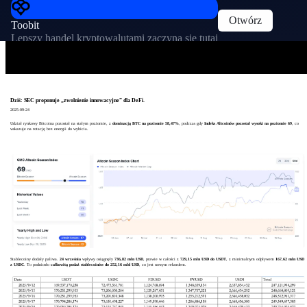
Otwórz
Toobit
Lepszy handel kryptowalutami zaczyna się tutaj
Dziś: SEC proponuje „zwolnienie innowacyjne” dla DeFi.
2025-09-24
Udział rynkowy Bitcoina pozostał na stałym poziomie, z
dominacją BTC na poziomie 58,47%
, podczas gdy
Indeks Altcoinów pozostał wysoki na poziomie 69
, co
wskazuje na rotację bez energii do wybicia.
Stablecoiny dodały paliwa.
24 września
wpływy osiągnęły
736,82 mln USD
, prawie w całości z
729,15 mln USD do USDT
, z minimalnym odpływem
167,62 mln USD
z USDC
. To podniosło
całkowitą podaż stablecoinów do
252,16 mld USD
, co jest nowym rekordem.