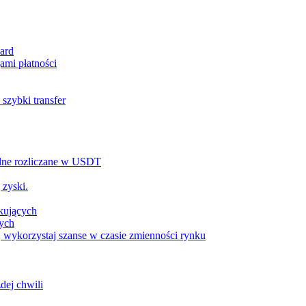
ard
ami płatności
szybki transfer
alne rozliczane w USDT
 zyski.
tkujących
wych
 wykorzystaj szanse w czasie zmienności rynku
dej chwili