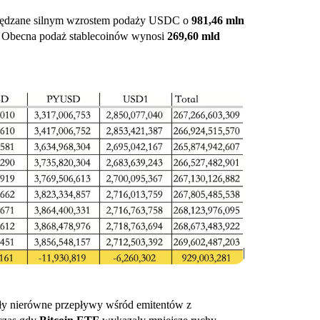
pędzane silnym wzrostem podaży USDC o
981,46 mln
Obecna podaż stablecoinów wynosi
269,60 mld
y nierówne przepływy wśród emitentów z