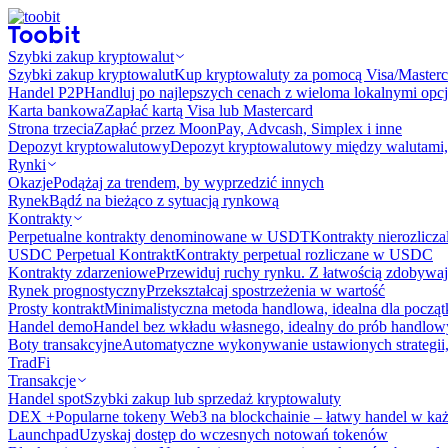
Szybki zakup kryptowalut
Szybki zakup kryptowalut
Kup kryptowaluty za pomocą Visa/Masterc
Handel P2P
Handluj po najlepszych cenach z wieloma lokalnymi opcj
Karta bankowa
Zapłać kartą Visa lub Mastercard
Strona trzecia
Zapłać przez MoonPay, Advcash, Simplex i inne
Depozyt kryptowalutowy
Depozyt kryptowalutowy między walutami, 
Rynki
Okazje
Podążaj za trendem, by wyprzedzić innych
Rynek
Bądź na bieżąco z sytuacją rynkową
Kontrakty
Perpetualne kontrakty denominowane w USDT
Kontrakty nierozlicz
USDC Perpetual Kontrakt
Kontrakty perpetual rozliczane w USDC
Kontrakty zdarzeniowe
Przewiduj ruchy rynku. Z łatwością zdobywaj
Rynek prognostyczny​​
Przekształcaj spostrzeżenia w wartość
Prosty kontrakt
Minimalistyczna metoda handlowa, idealna dla począ
Handel demo
Handel bez wkładu własnego, idealny do prób handlo
Boty transakcyjne
Automatyczne wykonywanie ustawionych strategii,
TradFi
Transakcje
Handel spot
Szybki zakup lub sprzedaż kryptowaluty
DEX +
Popularne tokeny Web3 na blockchainie – łatwy handel w każ
Launchpad
Uzyskaj dostęp do wczesnych notowań tokenów