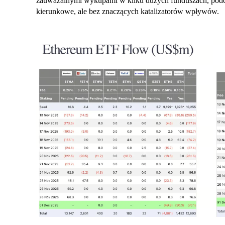
zauważalnymi wykupami w kilku dużych funduszach, pod
kierunkowe, ale bez znaczących katalizatorów wpływów.