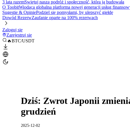
3 lata razem
Świętuj naszą podróż i społeczność, która ją budowała
O Toobit
Wiodąca globalna platforma nowej generacji usług finansow
Sugestie & Opinie
Podziel się pomysłami, by ulepszyć giełdę
Dowód Rezerw
Zaufanie oparte na 100% rezerwach
Zaloguj się
Zarejestruj się
🔥BTC/USDT
Dziś: Zwrot Japonii zmien
grudzień
2025-12-02