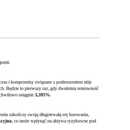
onii.
 czas i kompromisy związane z podnoszeniem stóp
h. Będzie to pierwszy raz, gdy dwuletnia rentowność
 chwilowo osiągnie
3,395%
.
ponia zakończy swoją długotrwałą erę luzowania,
kcyjna
, co może wpłynąć na aktywa ryzykowne pod