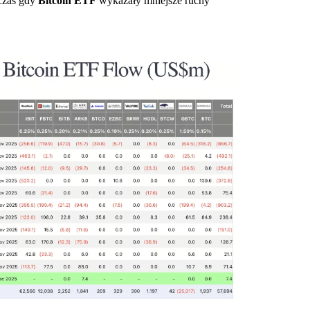
czas gdy
Bitcoin ETF
wykazały mniejsze ruchy