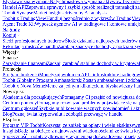
Błyskawiczna wymiana
Natychmiastowa wymiana aktywów bez opła
Handel API
Zapewnia sprawny i szybki sposób realizacji transakcji 
Toobit Synapse
Market insights driven by AI analysis
Toobit x TradingView
Handluj bezpośrednio z wykresów TradingVie
Agent Trade Kit
Wyposaż agentów AI w tradingowe i kontowe umieję
Nagrody
Kopiuj
Śledź profesjonalnych traderów
Śledź działania najlepszych traderów 
Rekrutacja mistrzów handlu
Zarabiaj znaczące dochody z podziału z
Więcej
Finanse
Zarządzanie finansami
Zacznij zarabiać stabilne dochody w kryptowal
Promocja
Program brokerski
Monetyzuj wolumen API i infrastrukturę tradingow
Toobit Globalny Program Ambasadorski
Zostań ambasadorem i zdobą
Toobit x Nova.Meme
Meme za jednym kliknięciem, błyskawiczny ha
Nowicjusz
Akademia dla początkujących
Pomagamy Ci przejść od nowicjusza do 
Centrum pomocy
Pomagamy rozwiązać problemy pojawiające się na p
Centrum ogłoszeń
Szybkie publikowanie ważnych powiadomień i aktu
Blog
Poznaj świat kryptowalut i zdobądź przewagę w handlu
Eksploruj
Program VIP Toobit
Korzystaj ze zniżek na opłaty i wielu ekskluzyw
Insights
Bądź na bieżąco z najnowszymi wiadomościami ze świata kr
Społeczność Toobit
Użytkownicy wymieniają doświadczenia, dzielą s