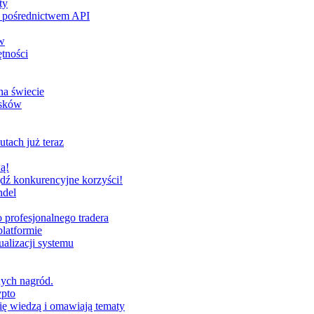
ty
za pośrednictwem API
w
tności
na świecie
ysków
utach już teraz
ą!
dź konkurencyjne korzyści!
ndel
profesjonalnego tradera
latformie
alizacji systemu
nych nagród.
ypto
ię wiedzą i omawiają tematy