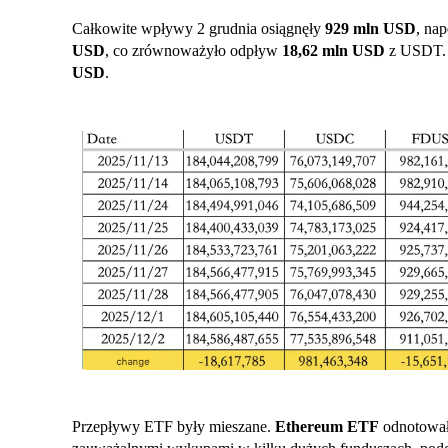
Całkowite wpływy 2 grudnia osiągnęły
929 mln USD
, na
USD
, co zrównoważyło odpływ
18,62 mln USD
z USDT. 
USD
.
Przepływy ETF były mieszane.
Ethereum ETF
odnotował