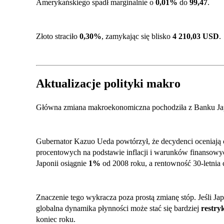
Amerykańskiego spadł marginalnie o
0,01%
do
99,47
.
Złoto straciło
0,30%
, zamykając się blisko
4 210,03 USD
.
Aktualizacje polityki makro
Główna zmiana makroekonomiczna pochodziła z Banku Jap
Gubernator Kazuo Ueda powtórzył, że decydenci oceniają
procentowych na podstawie inflacji i warunków finansowyc
Japonii osiągnie
1%
od 2008 roku, a rentowność 30-letnia
Znaczenie tego wykracza poza prostą zmianę stóp. Jeśli Ja
globalna dynamika płynności może stać się bardziej
restry
koniec roku.