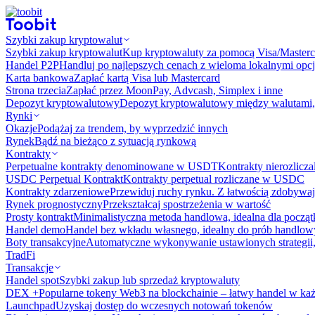
Szybki zakup kryptowalut
Szybki zakup kryptowalut
Kup kryptowaluty za pomocą Visa/Masterc
Handel P2P
Handluj po najlepszych cenach z wieloma lokalnymi opcj
Karta bankowa
Zapłać kartą Visa lub Mastercard
Strona trzecia
Zapłać przez MoonPay, Advcash, Simplex i inne
Depozyt kryptowalutowy
Depozyt kryptowalutowy między walutami, 
Rynki
Okazje
Podążaj za trendem, by wyprzedzić innych
Rynek
Bądź na bieżąco z sytuacją rynkową
Kontrakty
Perpetualne kontrakty denominowane w USDT
Kontrakty nierozlicz
USDC Perpetual Kontrakt
Kontrakty perpetual rozliczane w USDC
Kontrakty zdarzeniowe
Przewiduj ruchy rynku. Z łatwością zdobywaj
Rynek prognostyczny​​
Przekształcaj spostrzeżenia w wartość
Prosty kontrakt
Minimalistyczna metoda handlowa, idealna dla począ
Handel demo
Handel bez wkładu własnego, idealny do prób handlo
Boty transakcyjne
Automatyczne wykonywanie ustawionych strategii,
TradFi
Transakcje
Handel spot
Szybki zakup lub sprzedaż kryptowaluty
DEX +
Popularne tokeny Web3 na blockchainie – łatwy handel w każ
Launchpad
Uzyskaj dostęp do wczesnych notowań tokenów