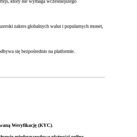
rfejs, który nie wymaga wcześniejszego
zeroki zakres globalnych walut i popularnych monet,
dbywa się bezpośrednio na platformie.
aną Weryfikację (KYC)
.
sługuje międzynarodowe płatności online
.