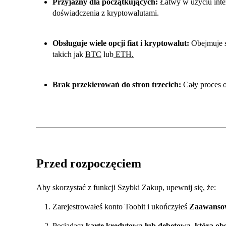
Przyjazny dla początkujących:
Łatwy w użyciu inte
doświadczenia z kryptowalutami.
Obsługuje wiele opcji fiat i kryptowalut:
Obejmuje s
takich jak
BTC
lub
ETH
.
Brak przekierowań do stron trzecich:
Cały proces o
Przed rozpoczęciem
Aby skorzystać z funkcji Szybki Zakup, upewnij się, że:
Zarejestrowałeś konto Toobit i ukończyłeś
Zaawansow
Posiadasz
kartę kredytową lub debetową, która ob