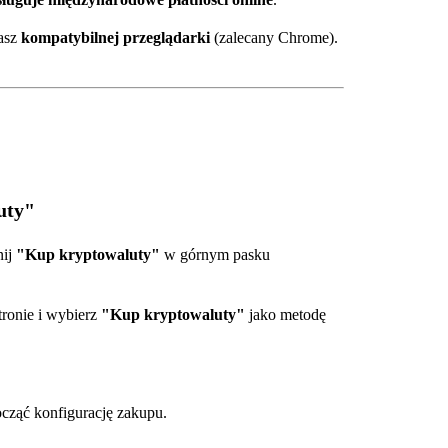
wasz
kompatybilnej przeglądarki
(zalecany Chrome).
uty"
nij
"Kup kryptowaluty"
w górnym pasku
ronie i wybierz
"Kup kryptowaluty"
jako metodę
ocząć konfigurację zakupu.