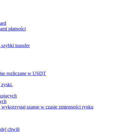
ard
ami płatności
szybki transfer
alne rozliczane w USDT
 zyski.
tkujących
wych
 wykorzystaj szanse w czasie zmienności rynku
dej chwili