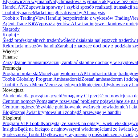
Błyskawiczna wymiana
Natychmiastowa wymiana aktywów bez opła
Handel API
Zapewnia sprawny i szybki sposób realizacji transakcji 
Toobit Synapse
Market insights driven by AI analysis
Toobit x TradingView
Handluj bezpośrednio z wykresów TradingVie
Agent Trade Kit
Wyposaż agentów AI w tradingowe i kontowe umieję
Nagrody
Kopiuj
Śledź profesjonalnych traderów
Śledź działania najlepszych traderów 
Rekrutacja mistrzów handlu
Zarabiaj znaczące dochody z podziału z
Więcej
Finanse
Zarządzanie finansami
Zacznij zarabiać stabilne dochody w kryptowal
Promocja
Program brokerski
Monetyzuj wolumen API i infrastrukturę tradingow
Toobit Globalny Program Ambasadorski
Zostań ambasadorem i zdobą
Toobit x Nova.Meme
Meme za jednym kliknięciem, błyskawiczny ha
Nowicjusz
Akademia dla początkujących
Pomagamy Ci przejść od nowicjusza do 
Centrum pomocy
Pomagamy rozwiązać problemy pojawiające się na p
Centrum ogłoszeń
Szybkie publikowanie ważnych powiadomień i aktu
Blog
Poznaj świat kryptowalut i zdobądź przewagę w handlu
Eksploruj
Program VIP Toobit
Korzystaj ze zniżek na opłaty i wielu ekskluzyw
Insights
Bądź na bieżąco z najnowszymi wiadomościami ze świata kr
Społeczność Toobit
Użytkownicy wymieniają doświadczenia, dzielą s