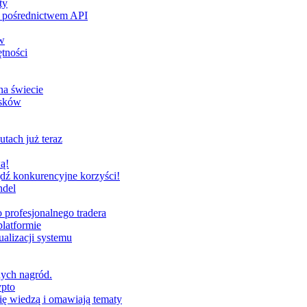
ty
za pośrednictwem API
w
tności
na świecie
ysków
utach już teraz
ą!
dź konkurencyjne korzyści!
ndel
profesjonalnego tradera
latformie
alizacji systemu
nych nagród.
ypto
ię wiedzą i omawiają tematy