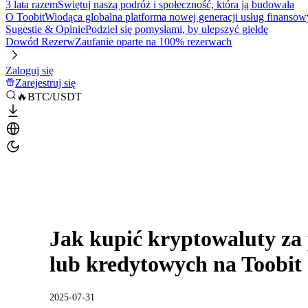
3 lata razem
Świętuj naszą podróż i społeczność, która ją budowała
O Toobit
Wiodąca globalna platforma nowej generacji usług finansow
Sugestie & Opinie
Podziel się pomysłami, by ulepszyć giełdę
Dowód Rezerw
Zaufanie oparte na 100% rezerwach
Zaloguj się
Zarejestruj się
🔥BTC/USDT
Jak kupić kryptowaluty za
lub kredytowych na Toobit
2025-07-31