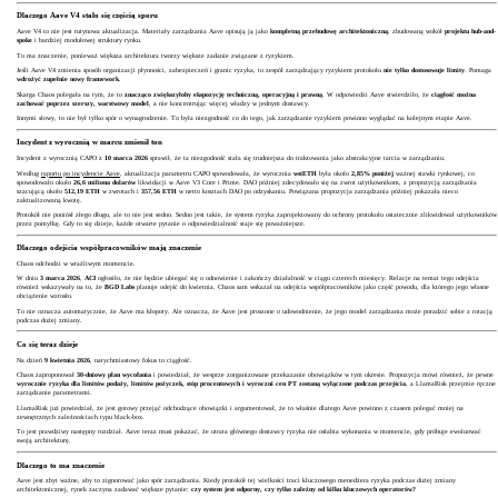
Dlaczego Aave V4 stało się częścią sporu
Aave V4 to nie jest rutynowa aktualizacja. Materiały zarządzania Aave opisują ją jako
kompletną przebudowę architektoniczną
, zbudowaną wokół
projektu hub-and-
spoke
i bardziej modułowej struktury rynku.
To ma znaczenie, ponieważ większa architektura tworzy większe zadanie związane z ryzykiem.
Jeśli Aave V4 zmienia sposób organizacji płynności, zabezpieczeń i granic ryzyka, to zespół zarządzający ryzykiem protokołu
nie tylko dostosowuje limity
. Pomaga
wdrożyć zupełnie nowy framework
.
Skarga Chaos polegała na tym, że to
znacząco zwiększyłoby ekspozycję techniczną, operacyjną i prawną
. W odpowiedzi Aave stwierdziło, że
ciągłość można
zachować poprzez szerszy, warstwowy model
, a nie koncentrując więcej władzy w jednym dostawcy.
Innymi słowy, to nie był tylko spór o wynagrodzenie. To była niezgodność co do tego, jak zarządzanie ryzykiem powinno wyglądać na kolejnym etapie Aave.
Incydent z wyrocznią w marcu zmienił ton
Incydent z wyrocznią CAPO z
10 marca 2026
sprawił, że ta niezgodność stała się trudniejsza do traktowania jako abstrakcyjne tarcia w zarządzaniu.
Według
raportu po incydencie Aave
, aktualizacja parametru CAPO spowodowała, że wyrocznia
wstETH
była około
2,85% poniżej
ważnej stawki rynkowej, co
spowodowało około
26,6 miliona dolarów
likwidacji w Aave V3 Core i Prime. DAO później zdecydowało się na zwrot użytkownikom, z propozycją zarządzania
szacującą około
512,19 ETH
w zwrotach i
357,56 ETH
w netto kosztach DAO po odzyskaniu. Powiązana propozycja zarządzania później pokazała nieco
zaktualizowaną kwotę.
Protokół nie poniósł złego długu, ale to nie jest sedno. Sedno jest takie, że system ryzyka zaprojektowany do ochrony protokołu ostatecznie zlikwidował użytkowników
przez pomyłkę. Gdy to się dzieje, każde otwarte pytanie o odpowiedzialność staje się poważniejsze.
Dlaczego odejścia współpracowników mają znaczenie
Chaos odchodzi w wrażliwym momencie.
W dniu
3 marca 2026
,
ACI
ogłosiło, że nie będzie ubiegać się o odnowienie i zakończy działalność w ciągu czterech miesięcy. Relacje na temat tego odejścia
również wskazywały na to, że
BGD Labs
planuje odejść do kwietnia. Chaos sam wskazał na odejścia współpracowników jako część powodu, dla którego jego własne
obciążenie wzrosło.
To nie oznacza automatycznie, że Aave ma kłopoty. Ale oznacza, że Aave jest proszone o udowodnienie, że jego model zarządzania może poradzić sobie z rotacją
podczas dużej zmiany.
Co się teraz dzieje
Na dzień
9 kwietnia 2026
, natychmiastowy fokus to ciągłość.
Chaos zaproponował
30-dniowy plan wycofania
i powiedział, że wesprze zorganizowane przekazanie obowiązków w tym okresie. Propozycja mówi również, że pewne
wyrocznie ryzyka dla limitów podaży, limitów pożyczek, stóp procentowych i wyroczni cen PT zostaną wyłączone podczas przejścia
, a LlamaRisk przejmie ręczne
zarządzanie parametrami.
LlamaRisk już powiedział, że jest gotowy przejąć odchodzące obowiązki i argumentował, że to właśnie dlatego Aave powinno z czasem polegać mniej na
zewnętrznych zależnościach typu black-box.
To jest prawdziwy następny rozdział. Aave teraz musi pokazać, że utrata głównego dostawcy ryzyka nie osłabia wykonania w momencie, gdy próbuje ewoluować
swoją architekturę.
Dlaczego to ma znaczenie
Aave jest zbyt ważne, aby to zignorować jako spór zarządzania. Kiedy protokół tej wielkości traci kluczowego menedżera ryzyka podczas dużej zmiany
architektonicznej, rynek zaczyna zadawać większe pytanie:
czy system jest odporny, czy tylko zależny od kilku kluczowych operatorów?