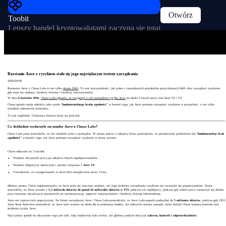
Otwórz
Toobit
Lepszy handel kryptowalutami zaczyna się tutaj
Rozstanie Aave z ryzykiem stało się jego największym testem zarządzania
2026-04-09
Rozstanie Aave z Chaos Labs to nie tylko
drama DAO
. To test wytrzymałości, jak jeden z największych protokołów pożyczkowych DeFi chce zarządzać ryzykiem,
gdy staje się większy, bardziej złożony i bardziej instytucjonalny.
W dniu
6 kwietnia 2026
,
Chaos Labs ogłosiło, że rezygnuje z roli menedżera ryzyka Aave
po około 3 latach pracy nad Aave V2 i V3.
Chaos opisało swoje odejście jako wynik "
fundamentalnego braku zgodności"
w kwestii tego, jak Aave powinno zarządzać ryzykiem w przyszłości, a nie tylko
nieudane odnowienie kontraktu.
To jest nagłówek. Ciekawsza historia kryje się pod nim.
Co dokładnie wydarzyło się między Aave a Chaos Labs?
Chaos Labs jasno stwierdziło, że nie chodziło
tylko
o pieniądze. W swoim poście o odejściu firma powiedziała, że prawdziwym problemem był "
fundamentalny brak
zgodności"
w kwestii tego, jak Aave powinno zarządzać ryzykiem w miarę wzrostu.
Chaos wskazało na 3 naciski:
Większe obciążenie pracą po odejściu innych współpracowników
Większa ekspozycja operacyjna i prawna związana z
Aave V4
Twierdzenie, że zaangażowanie w Aave było nieopłacalne przez 3 lata
Mówiąc prosto, Chaos argumentowało, że Aave stało się znacznie większe, ale jego struktura zarządzania ryzykiem nie rozwijała się proporcjonalnie. Firma
stwierdziła, że Aave wzrosło z
5,2 miliarda dolarów do ponad 26 miliardów dolarów w TVL
podczas ich współpracy, podczas gdy zakres pracy rozszerzył się daleko
poza rutynowe aktualizacje parametrów na automatyzację, wsparcie instytucjonalne i bardziej złożoną infrastrukturę.
Aave nie zaprzeczyło negocjacjom. Na forum zarządzania Aave, Chaos Labs powiedziało, że Aave Labs poparło podwyżkę do
5 milionów dolarów
, podczas gdy CEO
Aave Stani Kulechov powiedział, że Aave było otwarte na około
2x
wcześniejszy budżet, ale odrzuciło szersze warunki, które dałyby Chaos większą kontrolę nad
strukturą ryzyka Aave.
Najczystszy sposób na odczytanie tego jest taki: luka budżetowa była realna, ale głębszy podział dotyczył
zakresu, kontroli i odpowiedzialności
.