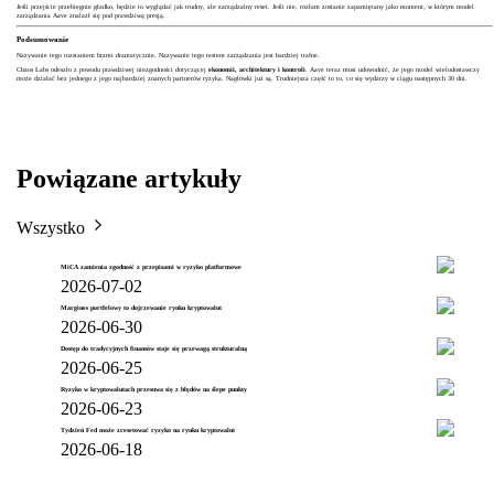
Jeśli przejście przebiegnie gładko, będzie to wyglądać jak trudny, ale zarządzalny reset. Jeśli nie, rozłam zostanie zapamiętany jako moment, w którym model
zarządzania Aave znalazł się pod prawdziwą presją.
Podsumowanie
Nazywanie tego rozstaniem brzmi dramatycznie. Nazywanie tego testem zarządzania jest bardziej trafne.
Chaos Labs odeszło z powodu prawdziwej niezgodności dotyczącej
ekonomii, architektury i kontroli
. Aave teraz musi udowodnić, że jego model wielodostawczy
może działać bez jednego z jego najbardziej znanych partnerów ryzyka. Nagłówki już są. Trudniejsza część to to, co się wydarzy w ciągu następnych 30 dni.
Powiązane artykuły
Wszystko
MiCA zamienia zgodność z przepisami w ryzyko platformowe
2026-07-02
Margines portfelowy to dojrzewanie rynku kryptowalut
2026-06-30
Dostęp do tradycyjnych finansów staje się przewagą strukturalną
2026-06-25
Ryzyko w kryptowalutach przesuwa się z błędów na ślepe punkty
2026-06-23
Tydzień Fed może zresetować ryzyko na rynku kryptowalut
2026-06-18