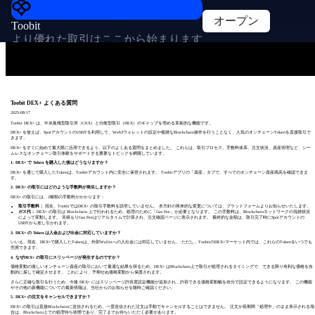
オープン
Toobit
より優れた取引はここから始まります
Toobit DEX+ よくある質問
2025-08-17
Toobit DEX+ は、中央集権型取引所（CEX）と分散型取引（DEX）のギャップを埋める革新的な機能です。
DEX+ を使えば、SpotアカウントのUSDTを利用して、Web3ウォレットの設定や複雑なBlockchain操作を行うことなく、人気のオンチェーンTokenを直接取引で
きます。
DEX+ をすぐに始めて最大限に活用できるよう、以下のよくある質問をまとめました。 これらは、取引プロセス、手数料体系、注文状況、資産管理など、シー
ムレスなオンチェーン取引体験をサポートする重要なトピックを網羅しています。
1. DEX+ で Token を購入した後はどうなりますか？
DEX+ を通じて購入したTokenは、Toobitアカウント内に安全に保管されます。 Toobitアプリの「資産」タブで、すべてのオンチェーン資産残高を確認できま
す。
2. DEX+ の取引にはどのような手数料が発生しますか？
DEX+ の取引には、2種類の手数料がかかります：
取引手数料：
現在、ToobitではDEX+ の取引手数料を請求していません。 本方針の将来的な変更については、プラットフォームよりお知らせいたします。
ガス代：
DEX+ の取引は Blockchain 上で行われるため、処理のために「Gas Fee」が必要となります。 この手数料は、Blockchainネットワークの混雑状況
によって変動します。 見積もりGas Feeはリアルタイムで計算され、注文確認ページに表示されます。 最終的な金額は、取引完了時にSpotアカウントの
USDTから差し引かれます。
3. DEX+ の Token は入金および出金に対応していますか？
いいえ。現在、DEX+で購入したTokenは、外部Walletへの入出金には対応していません。 ただし、ToobitのDEX+マーケット内では、これらのTokenをいつでも
売買できます。
4. なぜDEX+ の取引にスリッページが発生するのですか？
価格変動の激しいオンチェーン資産の取引において最適な結果を得るため、DEX+ はBlockchain上で取引が処理されるタイミングで、できる限り有利な価格を自
動的に探して確定させます。 これにより、予期せぬ価格変動から保護されます。
さらに正確な取引を行うため、今後 DEX+ にはスリッページ許容度設定機能が追加され、許容できる価格変動幅を自分で設定できるようになります。 この機能
やその他の新機能についての最新情報は、当社からのお知らせを随時ご確認ください。
5. DEX+ の注文をキャンセルできますか？
DEX+ の取引は直接Blockchainに送信されるため、一度送信された注文は手動でキャンセルすることはできません。 注文が長期間「処理中」のまま表示される場
合は、Blockchain上での処理待ち状態であり、完了までお待ちいただく必要があります。