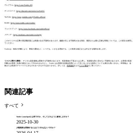
テレグラム:
https://t.me/Toobit_EN
ディスコード:
https://discord.com/invite/vvxTuGTz
YouTube:
https://www.youtube.com/@Toobit_official
Reddit:
https://www.reddit.com/r/toobit/
フェイスブック：
https://www.facebook.com/toobitofficial
メディア：
https://medium.com/toobit-exchange
このオリジナル記事の英語翻訳版には相違がある可能性があります。齟齬が生じる可能性がある場合、最新または最も正確な情報については、この原文を参照し
てください。
Toobitは、独自の判断により、事前の通知なく、いつでも、いかなる理由でも、この発表を修正または中止する権利を有します。
リスクに関する警告
： デジタル資産価格は変動する可能性があります。投資価値が下落または上昇し、投資額を取り戻せない可能性があります。お客様の投資
判断はお客様ご自身の責任において行われるものとし、Toobit はお客様の証拠金利用によって生じるいかなる損失についても責任を負いません。本情報は、金
融または投資のアドバイスとみなされるべきものではありません。詳しくは、
利用規約
および
リスク警告
をご覧ください。
関連記事
すべて
Toobit Launchpadとは何ですか、そしてどのように参加しますか？
2025-10-30
少額残高を変換するにはどうすればよいですか？
2026-04-17