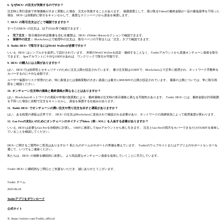
6. なぜDEX+ の注文が失敗するのですか？
注文時と実行直前で市場価格が大きく変動した場合、注文が失敗することがあります。 保護措置として、受け取るTokenの最終金額が一定の最低基準を下回った
場合、DEX+ は自動的に取引をキャンセルして、過度なスリッページから資金を保護します。
7. DEX+ の取引注文はどこで確認できますか？
すべてのDEX+ の注文は、以下の2か所で確認できます：
完了注文：
取引種別や約定数量を含む全履歴は、DEX+ のOrder Historyセクションで確認できます。
保留中の注文：
Blockchain上で処理中の注文は、取引ページの下部または「注文」タブで確認できます。
8. Toobit DEX+ で取引するにはWeb3 Walletが必要ですか？
いいえ. DEX+ はシンプルさを追求して設計されています。 外部のWeb3 Walletを設定・接続することなく、Toobitアカウントから直接オンチェーン資産を取引
できます。 Spotアカウントに十分なUSDTがあれば、ワンクリックで取引が可能です。
9. DEX+ の購入には上限がありますか？
はい、DEX+では効率性とセキュリティのために注文上限が設定されています。 最小注文額は1USDTで、Blockchain上で正常に処理され、ネットワーク手数料を
カバーするのに十分な金額です。
ユーザー保護やリスク管理のため、特に新規または価格変動の大きい資産には最大1,000USDTの上限が設定されています。 最新の上限については、常に取引画
面をご確認ください。
10. オンチェーン注文時の価格と最終価格が異なることはありますか？
はい. Blockchainネットワークの遅延や市場の急変動により、最終価格が注文時の表示価格と異なる可能性があります。 Toobit DEX+ には、最終金額が許容範囲
を下回った場合に自動で注文をキャンセルし、資金を保護する仕組みがあります。
11. Toobit DEX+ でオンチェーンの買い注文や売り注文を出すと遅延がありますか？
はい、ある程度の遅延は正常です。 DEX+ の注文はBlockchainに送信されて確認される必要があり、ネットワークの混雑状況によって処理速度が変わります。
12. Gas Feeの支払いのためにオンチェーンのネイティブToken（例：SOL）を入金する必要がありますか？
いいえ. DEX+は必要なGas Feeを自動的に計算し、USDTに換算してSpotアカウントから差し引きます。 注文とGas Feeの両方をカバーできるだけのUSDTを保有し
ていることを確認してください。
DEX+ に関するご質問やご意見はありますか？ 私たちのチームがサポートの準備を整えています。 Toobitのウェブサイトまたはアプリ上のサポートセンターを
通じて、いつでもご連絡ください。
私たちは、DEX+ の体験を継続的に改善し、より高品質なオンチェーン資産を追加していくことに尽力しています。
Toobit DEX+ に継続的なご関心とご支援をいただき、誠にありがとうございます。
Toobit チーム
2025-06-24
Toobitアプリをダウンロード
公式サイト
X:
https://twitter.com/Toobit_official