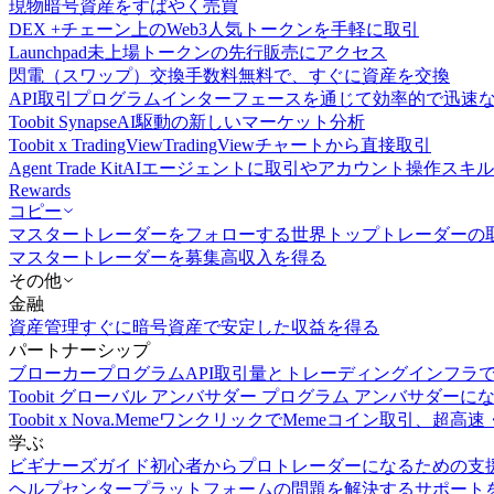
現物
暗号資産をすばやく売買
DEX +
チェーン上のWeb3人気トークンを手軽に取引
Launchpad
未上場トークンの先行販売にアクセス
閃電（スワップ）交換
手数料無料で、すぐに資産を交換
API取引
プログラムインターフェースを通じて効率的で迅速
Toobit Synapse
AI駆動の新しいマーケット分析
Toobit x TradingView
TradingViewチャートから直接取引
Agent Trade Kit
AIエージェントに取引やアカウント操作スキ
Rewards
コピー
マスタートレーダーをフォローする
世界トップトレーダーの
マスタートレーダーを募集
高収入を得る
その他
金融
資産管理
すぐに暗号資産で安定した収益を得る
パートナーシップ
ブローカープログラム
API取引量とトレーディングインフラ
Toobit グローバル アンバサダー プログラム
アンバサダーに
Toobit x Nova.Meme
ワンクリックでMemeコイン取引、超高速
学ぶ
ビギナーズガイド
初心者からプロトレーダーになるための支
ヘルプセンター
プラットフォームの問題を解決するサポート