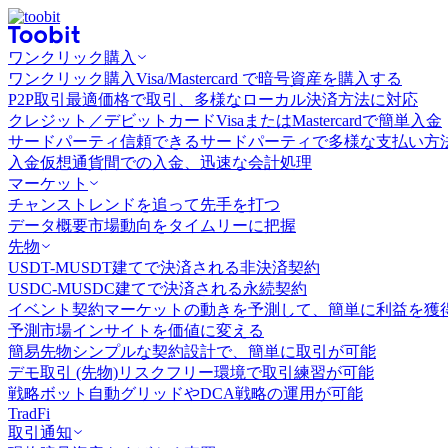
ワンクリック購入
ワンクリック購入
Visa/Mastercard で暗号資産を購入する
P2P取引
最適価格で取引、多様なローカル決済方法に対応
クレジット／デビットカード
VisaまたはMastercardで簡単入金
サードパーティ
信頼できるサードパーティで多様な支払い方
入金
仮想通貨間での入金、迅速な会計処理
マーケット
チャンス
トレンドを追って先手を打つ
データ概要
市場動向をタイムリーに把握
先物
USDT-M
USDT建てで決済される非決済契約
USDC-M
USDC建てで決済される永続契約
イベント契約
マーケットの動きを予測して、簡単に利益を獲
予測市場
インサイトを価値に変える
簡易先物
シンプルな契約設計で、簡単に取引が可能
デモ取引 (先物)
リスクフリー環境で取引練習が可能
戦略ボット
自動グリッドやDCA戦略の運用が可能
TradFi
取引通知