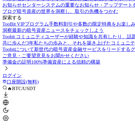
お知らせセンター
システムの重要なお知らせ・アップデート
ブログ
暗号資産の世界を洞察し、取引の先機をつかむ
探索する
TooBit VIPプログラム
手数料割引や多数の限定特典をお楽し
洞察
最新の暗号資産ニュースをチェックしよう
Toobit コミュニティ
ユーザーが経験や知識を共有したり、話
共に歩んだ3年
私たちの歩みと、それを築き上げたコミュニテ
Toobitについて
新世代の暗号資産金融サービスをリードする
ご意見・ご要望
意見をお聞かせください
準備金の証明
100%準備資産による信頼の構築
ログイン
口座開設(無料)
🔥BTC/USDT