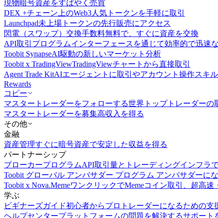
現物
暗号資産をすばやく売買
DEX +
チェーン上のWeb3人気トークンを手軽に取引
Launchpad
未上場トークンの先行販売にアクセス
閃電（スワップ）交換
手数料無料で、すぐに資産を交換
API取引
プログラムインターフェースを通じて効率的で迅速
Toobit Synapse
AI駆動の新しいマーケット分析
Toobit x TradingView
TradingViewチャートから直接取引
Agent Trade Kit
AIエージェントに取引やアカウント操作スキ
Rewards
コピー
マスタートレーダーをフォローする
世界トップトレーダーの
マスタートレーダーを募集
高収入を得る
その他
金融
資産管理
すぐに暗号資産で安定した収益を得る
パートナーシップ
ブローカープログラム
API取引量とトレーディングインフラ
Toobit グローバル アンバサダー プログラム
アンバサダーに
Toobit x Nova.Meme
ワンクリックでMemeコイン取引、超高速
学ぶ
ビギナーズガイド
初心者からプロトレーダーになるための支
ヘルプセンター
プラットフォームの問題を解決するサポート