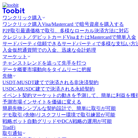
ワンクリック購入
ワンクリック購入
Visa/Mastercard で暗号資産を購入する
P2P取引
最適価格で取引、多様なローカル決済方法に対応
クレジット／デビットカード
VisaまたはMastercardで簡単入金
サードパーティ
信頼できるサードパーティで多様な支払い方
入金
仮想通貨間での入金、迅速な会計処理
マーケット
チャンス
トレンドを追って先手を打つ
データ概要
市場動向をタイムリーに把握
先物
USDT-M
USDT建てで決済される非決済契約
USDC-M
USDC建てで決済される永続契約
イベント契約
マーケットの動きを予測して、簡単に利益を獲
予測市場
インサイトを価値に変える
簡易先物
シンプルな契約設計で、簡単に取引が可能
デモ取引 (先物)
リスクフリー環境で取引練習が可能
戦略ボット
自動グリッドやDCA戦略の運用が可能
TradFi
取引通知