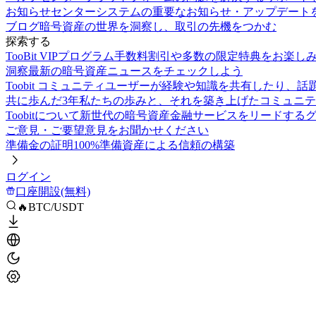
お知らせセンター
システムの重要なお知らせ・アップデート
ブログ
暗号資産の世界を洞察し、取引の先機をつかむ
探索する
TooBit VIPプログラム
手数料割引や多数の限定特典をお楽し
洞察
最新の暗号資産ニュースをチェックしよう
Toobit コミュニティ
ユーザーが経験や知識を共有したり、話
共に歩んだ3年
私たちの歩みと、それを築き上げたコミュニテ
Toobitについて
新世代の暗号資産金融サービスをリードする
ご意見・ご要望
意見をお聞かせください
準備金の証明
100%準備資産による信頼の構築
ログイン
口座開設(無料)
🔥BTC/USDT