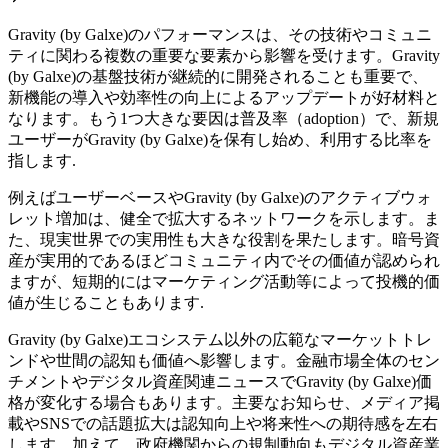
Gravity (by Galxe)のパフォーマンスは、その技術やコミュニ
ティに関わる複数の重要な要素から影響を受けます。Gravity
(by Galxe)の基盤技術が継続的に開発されることも重要で、
新機能の導入や効率性の向上によるアップデートが好材料と
なります。もう1つ大きな要因は普及率（adoption）で、新規
ユーザーがGravity (by Galxe)を保有し始め、利用する比率を
指します.
例えばユーザーベースやGravity (by Galxe)のアクティブウォ
レット増加は、健全で拡大するネットワークを示します。ま
た、現実世界での実用性も大きな役割を果たします。暗号資
産が実用的であるほどコミュニティ内でその価値が認められ
ますが、短期的にはマーケティング活動等によって投機的価
値が生じることもあります.
Gravity (by Galxe)エコシステム以外の広範なマーケットトレ
ンドや世間の認知も価値へ影響します。金融市場全体のセン
チメントやデジタル資産関連ニュースでGravity (by Galxe)価
格が変化する場合もあります。主要なお知らせ、メディア掲
載やSNSでの話題拡大は認知向上や将来性への期待感を左右
します。加えて、政府機関からの規制動向もデジタル資産業