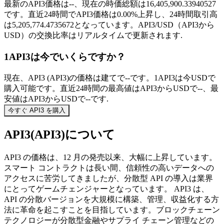
最新のAPI3価格は--、現在の時価総額は16,405,900.33940527
です。直近24時間でAPI3価格は0.00%上昇し、24時間取引高
は5,205,774.4735672となっています。API3/USD（API3から
USD）の交換比率はリアルタイムで更新されます.
1API3は今でいくらですか？
現在、API3 (API3)の価格は建てで--です。1API3は今USDで
購入可能です。直近24時間の最高値はAPI3からUSDで--、最
安値はAPI3からUSDで--です.
今すぐ API3 を購入
API3(API3)について
API3 の価格は、12 月の発売以来、大幅に上昇しています。
スマート コントラクトは長い間、信頼性の高いデータへの
アクセスに苦労してきましたが、分散型 API の導入は業界
にとってゲームチェンジャーとなっています。 API3 は、
API の分散バージョンを大規模に構築、管理、収益化する方
法に革命を起こすことを目指しています。ブロックチェーン
テクノロジーが分散型金融やサプライ チェーン管理などの