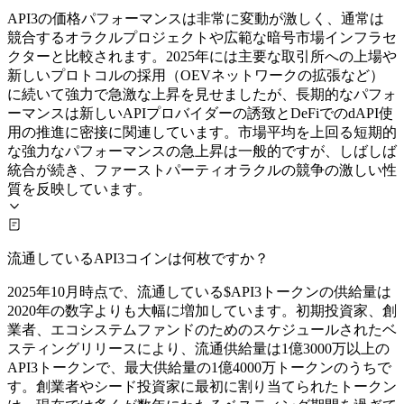
API3の価格パフォーマンスは非常に変動が激しく、通常は
競合するオラクルプロジェクトや広範な暗号市場インフラセ
クターと比較されます。2025年には主要な取引所への上場や
新しいプロトコルの採用（OEVネットワークの拡張など）
に続いて強力で急激な上昇を見せましたが、長期的なパフォ
ーマンスは新しいAPIプロバイダーの誘致とDeFiでのdAPI使
用の推進に密接に関連しています。市場平均を上回る短期的
な強力なパフォーマンスの急上昇は一般的ですが、しばしば
統合が続き、ファーストパーティオラクルの競争の激しい性
質を反映しています。
流通しているAPI3コインは何枚ですか？
2025年10月時点で、流通している$API3トークンの供給量は
2020年の数字よりも大幅に増加しています。初期投資家、創
業者、エコシステムファンドのためのスケジュールされたベ
スティングリリースにより、流通供給量は1億3000万以上の
API3トークンで、最大供給量の1億4000万トークンのうちで
す。創業者やシード投資家に最初に割り当てられたトークン