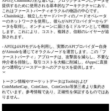
API3とChainlinkの主な違いは、ブロックチェーンにデータを
提供するために使用される基本的なアーキテクチャにあり、
これはファーストパーティオラクルの物語の中心です。
- Chainlinkは、独立したサードパーティのノードオペレータ
ーのネットワークを使用し、彼らがAPIプロバイダーからデ
ータを取得し、オンチェーンに届けるミドルマンとして機能
します。これにより、コスト、複雑さ、信頼のレイヤーが追
加されます。
- API3はdAPIモデルを利用し、実際のAPIプロバイダー自身
がAirnodeを通じてオラクルノードを運営します。この「フ
ァーストパーティ」アプローチは、攻撃面を減らし、不要な
仲介者を排除し、取引コストを大幅に削減し、dAppsに直接
かつ透明なソースデータへのアクセスを提供します。
トークン情報やマーケットデータはToobitおよび
CoinMarketCap、CoinGlass、CoinGecko等第三者より集約さ
れています。参考情報であり、正確性を保証するものではあ
りません。