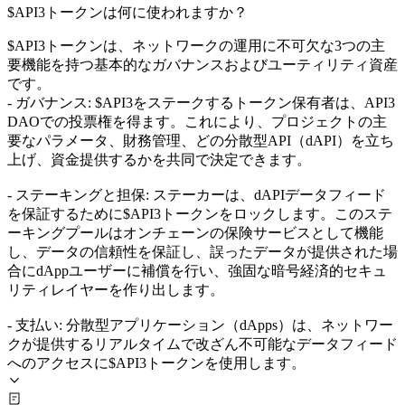
$API3トークンは何に使われますか？
$API3トークンは、ネットワークの運用に不可欠な3つの主
要機能を持つ基本的なガバナンスおよびユーティリティ資産
です。
- ガバナンス: $API3をステークするトークン保有者は、API3
DAOでの投票権を得ます。これにより、プロジェクトの主
要なパラメータ、財務管理、どの分散型API（dAPI）を立ち
上げ、資金提供するかを共同で決定できます。
- ステーキングと担保: ステーカーは、dAPIデータフィード
を保証するために$API3トークンをロックします。このステ
ーキングプールはオンチェーンの保険サービスとして機能
し、データの信頼性を保証し、誤ったデータが提供された場
合にdAppユーザーに補償を行い、強固な暗号経済的セキュ
リティレイヤーを作り出します。
- 支払い: 分散型アプリケーション（dApps）は、ネットワー
クが提供するリアルタイムで改ざん不可能なデータフィード
へのアクセスに$API3トークンを使用します。