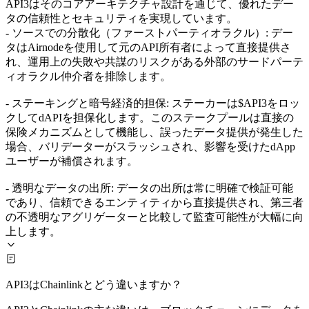
API3はそのコアアーキテクチャ設計を通じて、優れたデー
タの信頼性とセキュリティを実現しています。
- ソースでの分散化（ファーストパーティオラクル）: デー
タはAirnodeを使用して元のAPI所有者によって直接提供さ
れ、運用上の失敗や共謀のリスクがある外部のサードパーテ
ィオラクル仲介者を排除します。
- ステーキングと暗号経済的担保: ステーカーは$API3をロッ
クしてdAPIを担保化します。このステークプールは直接の
保険メカニズムとして機能し、誤ったデータ提供が発生した
場合、バリデーターがスラッシュされ、影響を受けたdApp
ユーザーが補償されます。
- 透明なデータの出所: データの出所は常に明確で検証可能
であり、信頼できるエンティティから直接提供され、第三者
の不透明なアグリゲーターと比較して監査可能性が大幅に向
上します。
API3はChainlinkとどう違いますか？