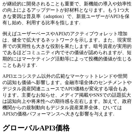
が継続的に開発されることも重要で、新機能の導入や効率性
の向上によるアップデートが好材料となります。もう1つ大
きな要因は普及率（adoption）で、新規ユーザーがAPI3を保
有し始め、利用する比率を指します.
例えばユーザーベースやAPI3のアクティブウォレット増加
は、健全で拡大するネットワークを示します。また、現実世
界での実用性も大きな役割を果たします。暗号資産が実用的
であるほどコミュニティ内でその価値が認められますが、短
期的にはマーケティング活動等によって投機的価値が生じる
こともあります.
API3エコシステム以外の広範なマーケットトレンドや世間
の認知も価値へ影響します。金融市場全体のセンチメントや
デジタル資産関連ニュースでAPI3価格が変化する場合もあ
ります。主要なお知らせ、メディア掲載やSNSでの話題拡大
は認知向上や将来性への期待感を左右します。加えて、政府
機関からの規制動向もデジタル資産業界全体、ひいては
API3の価格パフォーマンスへ大きな影響を与えます.
グローバルAPI3価格