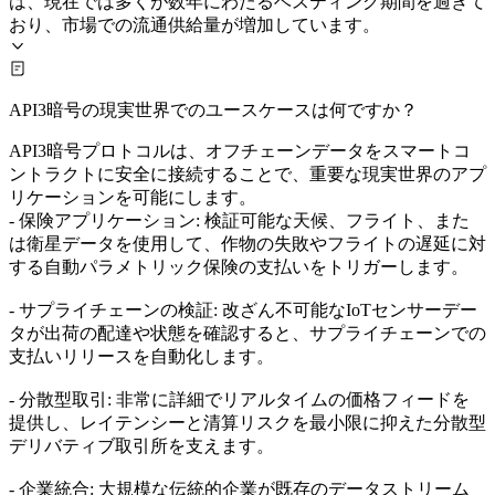
は、現在では多くが数年にわたるベスティング期間を過ぎて
おり、市場での流通供給量が増加しています。
API3暗号の現実世界でのユースケースは何ですか？
API3暗号プロトコルは、オフチェーンデータをスマートコ
ントラクトに安全に接続することで、重要な現実世界のアプ
リケーションを可能にします。
- 保険アプリケーション: 検証可能な天候、フライト、また
は衛星データを使用して、作物の失敗やフライトの遅延に対
する自動パラメトリック保険の支払いをトリガーします。
- サプライチェーンの検証: 改ざん不可能なIoTセンサーデー
タが出荷の配達や状態を確認すると、サプライチェーンでの
支払いリリースを自動化します。
- 分散型取引: 非常に詳細でリアルタイムの価格フィードを
提供し、レイテンシーと清算リスクを最小限に抑えた分散型
デリバティブ取引所を支えます。
- 企業統合: 大規模な伝統的企業が既存のデータストリーム