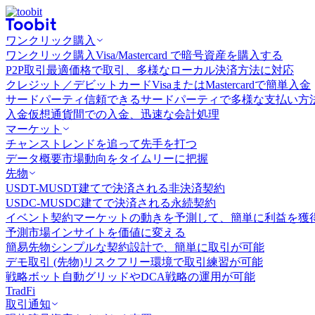
ワンクリック購入
ワンクリック購入
Visa/Mastercard で暗号資産を購入する
P2P取引
最適価格で取引、多様なローカル決済方法に対応
クレジット／デビットカード
VisaまたはMastercardで簡単入金
サードパーティ
信頼できるサードパーティで多様な支払い方
入金
仮想通貨間での入金、迅速な会計処理
マーケット
チャンス
トレンドを追って先手を打つ
データ概要
市場動向をタイムリーに把握
先物
USDT-M
USDT建てで決済される非決済契約
USDC-M
USDC建てで決済される永続契約
イベント契約
マーケットの動きを予測して、簡単に利益を獲
予測市場
インサイトを価値に変える
簡易先物
シンプルな契約設計で、簡単に取引が可能
デモ取引 (先物)
リスクフリー環境で取引練習が可能
戦略ボット
自動グリッドやDCA戦略の運用が可能
TradFi
取引通知