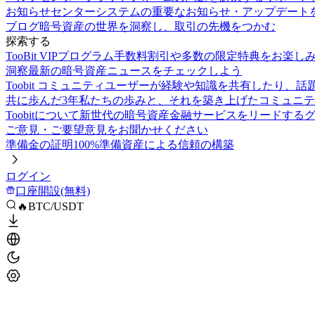
お知らせセンター
システムの重要なお知らせ・アップデート
ブログ
暗号資産の世界を洞察し、取引の先機をつかむ
探索する
TooBit VIPプログラム
手数料割引や多数の限定特典をお楽し
洞察
最新の暗号資産ニュースをチェックしよう
Toobit コミュニティ
ユーザーが経験や知識を共有したり、話
共に歩んだ3年
私たちの歩みと、それを築き上げたコミュニテ
Toobitについて
新世代の暗号資産金融サービスをリードする
ご意見・ご要望
意見をお聞かせください
準備金の証明
100%準備資産による信頼の構築
ログイン
口座開設(無料)
🔥BTC/USDT