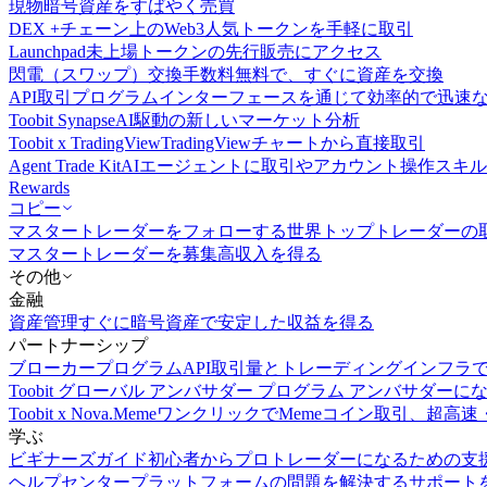
現物
暗号資産をすばやく売買
DEX +
チェーン上のWeb3人気トークンを手軽に取引
Launchpad
未上場トークンの先行販売にアクセス
閃電（スワップ）交換
手数料無料で、すぐに資産を交換
API取引
プログラムインターフェースを通じて効率的で迅速
Toobit Synapse
AI駆動の新しいマーケット分析
Toobit x TradingView
TradingViewチャートから直接取引
Agent Trade Kit
AIエージェントに取引やアカウント操作スキ
Rewards
コピー
マスタートレーダーをフォローする
世界トップトレーダーの
マスタートレーダーを募集
高収入を得る
その他
金融
資産管理
すぐに暗号資産で安定した収益を得る
パートナーシップ
ブローカープログラム
API取引量とトレーディングインフラ
Toobit グローバル アンバサダー プログラム
アンバサダーに
Toobit x Nova.Meme
ワンクリックでMemeコイン取引、超高速
学ぶ
ビギナーズガイド
初心者からプロトレーダーになるための支
ヘルプセンター
プラットフォームの問題を解決するサポート