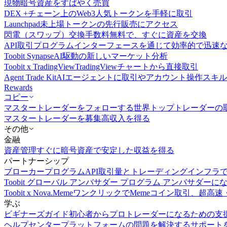
現物
暗号資産をすばやく売買
DEX +
チェーン上のWeb3人気トークンを手軽に取引
Launchpad
未上場トークンの先行販売にアクセス
閃電（スワップ）交換
手数料無料で、すぐに資産を交換
API取引
プログラムインターフェースを通じて効率的で迅速
Toobit Synapse
AI駆動の新しいマーケット分析
Toobit x TradingView
TradingViewチャートから直接取引
Agent Trade Kit
AIエージェントに取引やアカウント操作スキ
Rewards
コピー
マスタートレーダーをフォローする
世界トップトレーダーの
マスタートレーダーを募集
高収入を得る
その他
金融
資産管理
すぐに暗号資産で安定した収益を得る
パートナーシップ
ブローカープログラム
API取引量とトレーディングインフラ
Toobit グローバル アンバサダー プログラム
アンバサダーに
Toobit x Nova.Meme
ワンクリックでMemeコイン取引、超高速
学ぶ
ビギナーズガイド
初心者からプロトレーダーになるための支
ヘルプセンター
プラットフォームの問題を解決するサポート