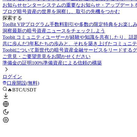
お知らせセンター
システムの重要なお知らせ・アップデート
ブログ
暗号資産の世界を洞察し、取引の先機をつかむ
探索する
TooBit VIPプログラム
手数料割引や多数の限定特典をお楽し
洞察
最新の暗号資産ニュースをチェックしよう
Toobit コミュニティ
ユーザーが経験や知識を共有したり、話
共に歩んだ3年
私たちの歩みと、それを築き上げたコミュニテ
Toobitについて
新世代の暗号資産金融サービスをリードする
ご意見・ご要望
意見をお聞かせください
準備金の証明
100%準備資産による信頼の構築
ログイン
口座開設(無料)
🔥BTC/USDT