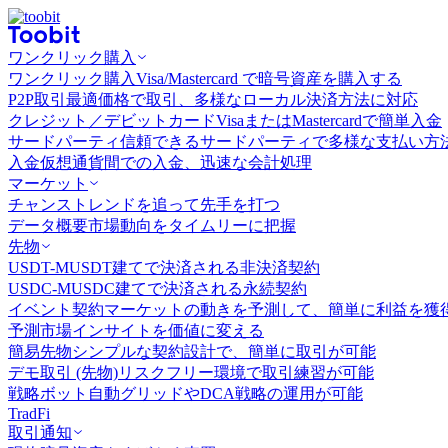
ワンクリック購入
ワンクリック購入
Visa/Mastercard で暗号資産を購入する
P2P取引
最適価格で取引、多様なローカル決済方法に対応
クレジット／デビットカード
VisaまたはMastercardで簡単入金
サードパーティ
信頼できるサードパーティで多様な支払い方
入金
仮想通貨間での入金、迅速な会計処理
マーケット
チャンス
トレンドを追って先手を打つ
データ概要
市場動向をタイムリーに把握
先物
USDT-M
USDT建てで決済される非決済契約
USDC-M
USDC建てで決済される永続契約
イベント契約
マーケットの動きを予測して、簡単に利益を獲
予測市場
インサイトを価値に変える
簡易先物
シンプルな契約設計で、簡単に取引が可能
デモ取引 (先物)
リスクフリー環境で取引練習が可能
戦略ボット
自動グリッドやDCA戦略の運用が可能
TradFi
取引通知