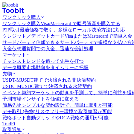
ワンクリック購入
ワンクリック購入
Visa/Mastercard で暗号資産を購入する
P2P取引
最適価格で取引、多様なローカル決済方法に対応
クレジット／デビットカード
VisaまたはMastercardで簡単入金
サードパーティ
信頼できるサードパーティで多様な支払い方
入金
仮想通貨間での入金、迅速な会計処理
マーケット
チャンス
トレンドを追って先手を打つ
データ概要
市場動向をタイムリーに把握
先物
USDT-M
USDT建てで決済される非決済契約
USDC-M
USDC建てで決済される永続契約
イベント契約
マーケットの動きを予測して、簡単に利益を獲
予測市場
インサイトを価値に変える
簡易先物
シンプルな契約設計で、簡単に取引が可能
デモ取引 (先物)
リスクフリー環境で取引練習が可能
戦略ボット
自動グリッドやDCA戦略の運用が可能
TradFi
取引通知