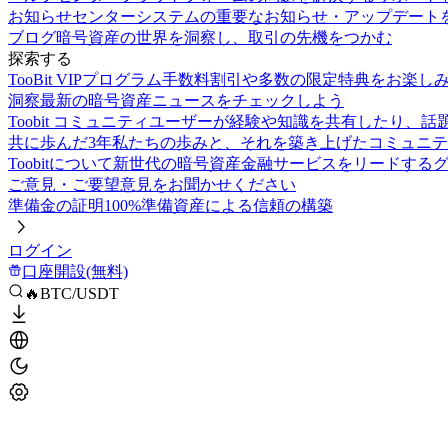
お知らせセンター
システムの重要なお知らせ・アップデート
ブログ
暗号資産の世界を洞察し、取引の先機をつかむ
探索する
TooBit VIPプログラム
手数料割引や多数の限定特典をお楽し
洞察
最新の暗号資産ニュースをチェックしよう
Toobit コミュニティ
ユーザーが経験や知識を共有したり、話
共に歩んだ3年
私たちの歩みと、それを築き上げたコミュニテ
Toobitについて
新世代の暗号資産金融サービスをリードする
ご意見・ご要望
意見をお聞かせください
準備金の証明
100%準備資産による信頼の構築
ログイン
口座開設(無料)
🔥BTC/USDT