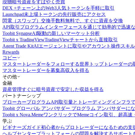
現物
暗号資産をすばやく売買
DEX +
チェーン上のWeb3人気トークンを手軽に取引
Launchpad
未上場トークンの先行販売にアクセス
閃電（スワップ）交換
手数料無料で、すぐに資産を交換
API取引
プログラムインターフェースを通じて効率的で迅速
Toobit Synapse
AI駆動の新しいマーケット分析
Toobit x TradingView
TradingViewチャートから直接取引
Agent Trade Kit
AIエージェントに取引やアカウント操作スキ
Rewards
コピー
マスタートレーダーをフォローする
世界トップトレーダーの
マスタートレーダーを募集
高収入を得る
その他
金融
資産管理
すぐに暗号資産で安定した収益を得る
パートナーシップ
ブローカープログラム
API取引量とトレーディングインフラ
Toobit グローバル アンバサダー プログラム
アンバサダーに
Toobit x Nova.Meme
ワンクリックでMemeコイン取引、超高速
学ぶ
ビギナーズガイド
初心者からプロトレーダーになるための支
ヘルプセンター
プラットフォームの問題を解決するサポート