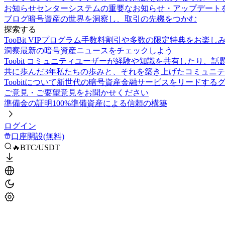
お知らせセンター
システムの重要なお知らせ・アップデート
ブログ
暗号資産の世界を洞察し、取引の先機をつかむ
探索する
TooBit VIPプログラム
手数料割引や多数の限定特典をお楽し
洞察
最新の暗号資産ニュースをチェックしよう
Toobit コミュニティ
ユーザーが経験や知識を共有したり、話
共に歩んだ3年
私たちの歩みと、それを築き上げたコミュニテ
Toobitについて
新世代の暗号資産金融サービスをリードする
ご意見・ご要望
意見をお聞かせください
準備金の証明
100%準備資産による信頼の構築
ログイン
口座開設(無料)
🔥BTC/USDT