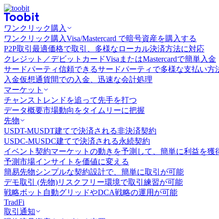
ワンクリック購入
ワンクリック購入
Visa/Mastercard で暗号資産を購入する
P2P取引
最適価格で取引、多様なローカル決済方法に対応
クレジット／デビットカード
VisaまたはMastercardで簡単入金
サードパーティ
信頼できるサードパーティで多様な支払い方
入金
仮想通貨間での入金、迅速な会計処理
マーケット
チャンス
トレンドを追って先手を打つ
データ概要
市場動向をタイムリーに把握
先物
USDT-M
USDT建てで決済される非決済契約
USDC-M
USDC建てで決済される永続契約
イベント契約
マーケットの動きを予測して、簡単に利益を獲
予測市場
インサイトを価値に変える
簡易先物
シンプルな契約設計で、簡単に取引が可能
デモ取引 (先物)
リスクフリー環境で取引練習が可能
戦略ボット
自動グリッドやDCA戦略の運用が可能
TradFi
取引通知