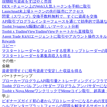
現物
暗号資産をすばやく売買
DEX +
チェーン上のWeb3人気トークンを手軽に取引
Launchpad
未上場トークンの先行販売にアクセス
閃電（スワップ）交換
手数料無料で、すぐに資産を交換
API取引
プログラムインターフェースを通じて効率的で迅速
Toobit Synapse
AI駆動の新しいマーケット分析
Toobit x TradingView
TradingViewチャートから直接取引
Agent Trade Kit
AIエージェントに取引やアカウント操作スキ
Rewards
コピー
マスタートレーダーをフォローする
世界トップトレーダーの
マスタートレーダーを募集
高収入を得る
その他
金融
資産管理
すぐに暗号資産で安定した収益を得る
パートナーシップ
ブローカープログラム
API取引量とトレーディングインフラ
Toobit グローバル アンバサダー プログラム
アンバサダーに
Toobit x Nova.Meme
ワンクリックでMemeコイン取引、超高速
学ぶ
ビギナーズガイド
初心者からプロトレーダーになるための支
ヘルプセンター
プラットフォームの問題を解決するサポート