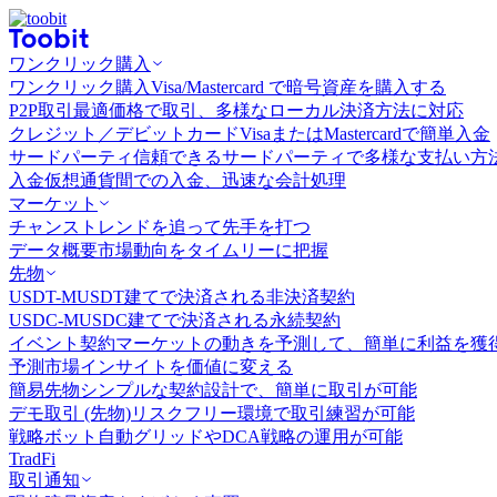
ワンクリック購入
ワンクリック購入
Visa/Mastercard で暗号資産を購入する
P2P取引
最適価格で取引、多様なローカル決済方法に対応
クレジット／デビットカード
VisaまたはMastercardで簡単入金
サードパーティ
信頼できるサードパーティで多様な支払い方
入金
仮想通貨間での入金、迅速な会計処理
マーケット
チャンス
トレンドを追って先手を打つ
データ概要
市場動向をタイムリーに把握
先物
USDT-M
USDT建てで決済される非決済契約
USDC-M
USDC建てで決済される永続契約
イベント契約
マーケットの動きを予測して、簡単に利益を獲
予測市場
インサイトを価値に変える
簡易先物
シンプルな契約設計で、簡単に取引が可能
デモ取引 (先物)
リスクフリー環境で取引練習が可能
戦略ボット
自動グリッドやDCA戦略の運用が可能
TradFi
取引通知