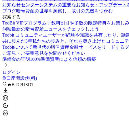
お知らせセンター
システムの重要なお知らせ・アップデート
ブログ
暗号資産の世界を洞察し、取引の先機をつかむ
探索する
TooBit VIPプログラム
手数料割引や多数の限定特典をお楽し
洞察
最新の暗号資産ニュースをチェックしよう
Toobit コミュニティ
ユーザーが経験や知識を共有したり、話
共に歩んだ3年
私たちの歩みと、それを築き上げたコミュニテ
Toobitについて
新世代の暗号資産金融サービスをリードする
ご意見・ご要望
意見をお聞かせください
準備金の証明
100%準備資産による信頼の構築
ログイン
口座開設(無料)
🔥BTC/USDT