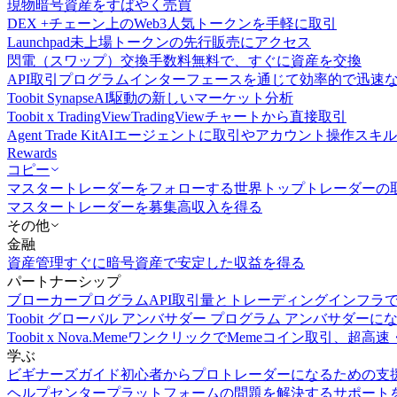
現物
暗号資産をすばやく売買
DEX +
チェーン上のWeb3人気トークンを手軽に取引
Launchpad
未上場トークンの先行販売にアクセス
閃電（スワップ）交換
手数料無料で、すぐに資産を交換
API取引
プログラムインターフェースを通じて効率的で迅速
Toobit Synapse
AI駆動の新しいマーケット分析
Toobit x TradingView
TradingViewチャートから直接取引
Agent Trade Kit
AIエージェントに取引やアカウント操作スキ
Rewards
コピー
マスタートレーダーをフォローする
世界トップトレーダーの
マスタートレーダーを募集
高収入を得る
その他
金融
資産管理
すぐに暗号資産で安定した収益を得る
パートナーシップ
ブローカープログラム
API取引量とトレーディングインフラ
Toobit グローバル アンバサダー プログラム
アンバサダーに
Toobit x Nova.Meme
ワンクリックでMemeコイン取引、超高速
学ぶ
ビギナーズガイド
初心者からプロトレーダーになるための支
ヘルプセンター
プラットフォームの問題を解決するサポート