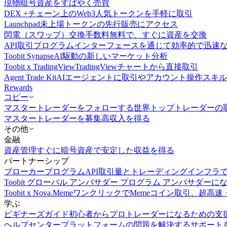
現物
暗号資産をすばやく売買
DEX +
チェーン上のWeb3人気トークンを手軽に取引
Launchpad
未上場トークンの先行販売にアクセス
閃電（スワップ）交換
手数料無料で、すぐに資産を交換
API取引
プログラムインターフェースを通じて効率的で迅速
Toobit Synapse
AI駆動の新しいマーケット分析
Toobit x TradingView
TradingViewチャートから直接取引
Agent Trade Kit
AIエージェントに取引やアカウント操作スキ
Rewards
コピー
マスタートレーダーをフォローする
世界トップトレーダーの
マスタートレーダーを募集
高収入を得る
その他
金融
資産管理
すぐに暗号資産で安定した収益を得る
パートナーシップ
ブローカープログラム
API取引量とトレーディングインフラ
Toobit グローバル アンバサダー プログラム
アンバサダーに
Toobit x Nova.Meme
ワンクリックでMemeコイン取引、超高速
学ぶ
ビギナーズガイド
初心者からプロトレーダーになるための支
ヘルプセンター
プラットフォームの問題を解決するサポート