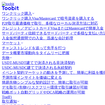
ワンクリック購入
ワンクリック購入
Visa/Mastercard で暗号資産を購入する
P2P取引
最適価格で取引、多様なローカル決済方法に対応
クレジット／デビットカード
VisaまたはMastercardで簡単入金
サードパーティ
信頼できるサードパーティで多様な支払い方
入金
仮想通貨間での入金、迅速な会計処理
マーケット
チャンス
トレンドを追って先手を打つ
データ概要
市場動向をタイムリーに把握
先物
USDT-M
USDT建てで決済される非決済契約
USDC-M
USDC建てで決済される永続契約
イベント契約
マーケットの動きを予測して、簡単に利益を獲
予測市場
インサイトを価値に変える
簡易先物
シンプルな契約設計で、簡単に取引が可能
デモ取引 (先物)
リスクフリー環境で取引練習が可能
戦略ボット
自動グリッドやDCA戦略の運用が可能
TradFi
取引通知