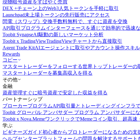
現物
暗号資産をすばやく売買
DEX +
チェーン上のWeb3人気トークンを手軽に取引
Launchpad
未上場トークンの先行販売にアクセス
閃電（スワップ）交換
手数料無料で、すぐに資産を交換
API取引
プログラムインターフェースを通じて効率的で迅速
Toobit Synapse
AI駆動の新しいマーケット分析
Toobit x TradingView
TradingViewチャートから直接取引
Agent Trade Kit
AIエージェントに取引やアカウント操作スキ
Rewards
コピー
マスタートレーダーをフォローする
世界トップトレーダーの
マスタートレーダーを募集
高収入を得る
その他
金融
資産管理
すぐに暗号資産で安定した収益を得る
パートナーシップ
ブローカープログラム
API取引量とトレーディングインフラ
Toobit グローバル アンバサダー プログラム
アンバサダーに
Toobit x Nova.Meme
ワンクリックでMemeコイン取引、超高速
学ぶ
ビギナーズガイド
初心者からプロトレーダーになるための支
ヘルプセンター
プラットフォームの問題を解決するサポート