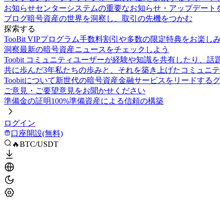
お知らせセンター
システムの重要なお知らせ・アップデート
ブログ
暗号資産の世界を洞察し、取引の先機をつかむ
探索する
TooBit VIPプログラム
手数料割引や多数の限定特典をお楽し
洞察
最新の暗号資産ニュースをチェックしよう
Toobit コミュニティ
ユーザーが経験や知識を共有したり、話
共に歩んだ3年
私たちの歩みと、それを築き上げたコミュニテ
Toobitについて
新世代の暗号資産金融サービスをリードする
ご意見・ご要望
意見をお聞かせください
準備金の証明
100%準備資産による信頼の構築
ログイン
口座開設(無料)
🔥BTC/USDT