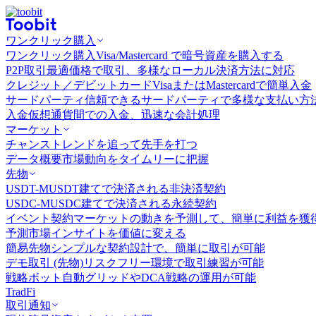
ワンクリック購入
ワンクリック購入
Visa/Mastercard で暗号資産を購入する
P2P取引
最適価格で取引、多様なローカル決済方法に対応
クレジット／デビットカード
VisaまたはMastercardで簡単入金
サードパーティ
信頼できるサードパーティで多様な支払い方
入金
仮想通貨間での入金、迅速な会計処理
マーケット
チャンス
トレンドを追って先手を打つ
データ概要
市場動向をタイムリーに把握
先物
USDT-M
USDT建てで決済される非決済契約
USDC-M
USDC建てで決済される永続契約
イベント契約
マーケットの動きを予測して、簡単に利益を獲
予測市場
インサイトを価値に変える
簡易先物
シンプルな契約設計で、簡単に取引が可能
デモ取引 (先物)
リスクフリー環境で取引練習が可能
戦略ボット
自動グリッドやDCA戦略の運用が可能
TradFi
取引通知