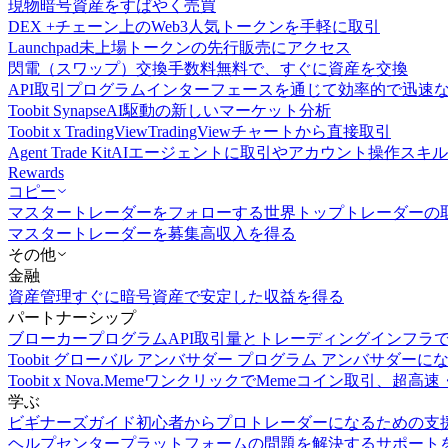
現物
暗号資産をすばやく売買
DEX +
チェーン上のWeb3人気トークンを手軽に取引
Launchpad
未上場トークンの先行販売にアクセス
閃電（スワップ）交換
手数料無料で、すぐに資産を交換
API取引
プログラムインターフェースを通じて効率的で迅速
Toobit Synapse
AI駆動の新しいマーケット分析
Toobit x TradingView
TradingViewチャートから直接取引
Agent Trade Kit
AIエージェントに取引やアカウント操作スキ
Rewards
コピー
マスタートレーダーをフォローする
世界トップトレーダーの
マスタートレーダーを募集
高収入を得る
その他
金融
資産管理
すぐに暗号資産で安定した収益を得る
パートナーシップ
ブローカープログラム
API取引量とトレーディングインフラ
Toobit グローバル アンバサダー プログラム
アンバサダーに
Toobit x Nova.Meme
ワンクリックでMemeコイン取引、超高速
学ぶ
ビギナーズガイド
初心者からプロトレーダーになるための支
ヘルプセンター
プラットフォームの問題を解決するサポート