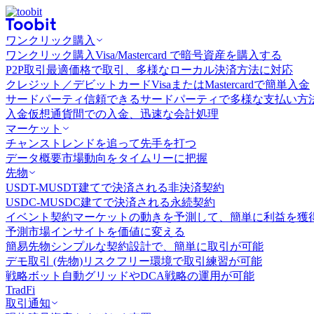
ワンクリック購入
ワンクリック購入
Visa/Mastercard で暗号資産を購入する
P2P取引
最適価格で取引、多様なローカル決済方法に対応
クレジット／デビットカード
VisaまたはMastercardで簡単入金
サードパーティ
信頼できるサードパーティで多様な支払い方
入金
仮想通貨間での入金、迅速な会計処理
マーケット
チャンス
トレンドを追って先手を打つ
データ概要
市場動向をタイムリーに把握
先物
USDT-M
USDT建てで決済される非決済契約
USDC-M
USDC建てで決済される永続契約
イベント契約
マーケットの動きを予測して、簡単に利益を獲
予測市場
インサイトを価値に変える
簡易先物
シンプルな契約設計で、簡単に取引が可能
デモ取引 (先物)
リスクフリー環境で取引練習が可能
戦略ボット
自動グリッドやDCA戦略の運用が可能
TradFi
取引通知