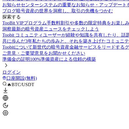
お知らせセンター
システムの重要なお知らせ・アップデート
ブログ
暗号資産の世界を洞察し、取引の先機をつかむ
探索する
TooBit VIPプログラム
手数料割引や多数の限定特典をお楽し
洞察
最新の暗号資産ニュースをチェックしよう
Toobit コミュニティ
ユーザーが経験や知識を共有したり、話
共に歩んだ3年
私たちの歩みと、それを築き上げたコミュニテ
Toobitについて
新世代の暗号資産金融サービスをリードする
ご意見・ご要望
意見をお聞かせください
準備金の証明
100%準備資産による信頼の構築
ログイン
口座開設(無料)
🔥BTC/USDT