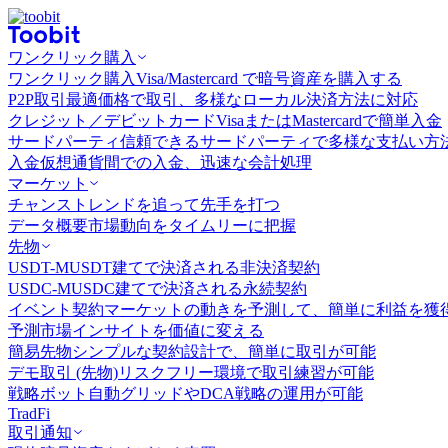
ワンクリック購入
ワンクリック購入
Visa/Mastercard で暗号資産を購入する
P2P取引
最適価格で取引、多様なローカル決済方法に対応
クレジット／デビットカード
VisaまたはMastercardで簡単入金
サードパーティ
信頼できるサードパーティで多様な支払い方
入金
仮想通貨間での入金、迅速な会計処理
マーケット
チャンス
トレンドを追って先手を打つ
データ概要
市場動向をタイムリーに把握
先物
USDT-M
USDT建てで決済される非決済契約
USDC-M
USDC建てで決済される永続契約
イベント契約
マーケットの動きを予測して、簡単に利益を獲
予測市場
インサイトを価値に変える
簡易先物
シンプルな契約設計で、簡単に取引が可能
デモ取引 (先物)
リスクフリー環境で取引練習が可能
戦略ボット
自動グリッドやDCA戦略の運用が可能
TradFi
取引通知