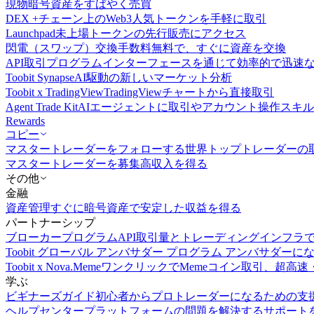
現物
暗号資産をすばやく売買
DEX +
チェーン上のWeb3人気トークンを手軽に取引
Launchpad
未上場トークンの先行販売にアクセス
閃電（スワップ）交換
手数料無料で、すぐに資産を交換
API取引
プログラムインターフェースを通じて効率的で迅速
Toobit Synapse
AI駆動の新しいマーケット分析
Toobit x TradingView
TradingViewチャートから直接取引
Agent Trade Kit
AIエージェントに取引やアカウント操作スキ
Rewards
コピー
マスタートレーダーをフォローする
世界トップトレーダーの
マスタートレーダーを募集
高収入を得る
その他
金融
資産管理
すぐに暗号資産で安定した収益を得る
パートナーシップ
ブローカープログラム
API取引量とトレーディングインフラ
Toobit グローバル アンバサダー プログラム
アンバサダーに
Toobit x Nova.Meme
ワンクリックでMemeコイン取引、超高速
学ぶ
ビギナーズガイド
初心者からプロトレーダーになるための支
ヘルプセンター
プラットフォームの問題を解決するサポート