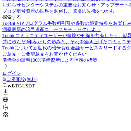
お知らせセンター
システムの重要なお知らせ・アップデート
ブログ
暗号資産の世界を洞察し、取引の先機をつかむ
探索する
TooBit VIPプログラム
手数料割引や多数の限定特典をお楽し
洞察
最新の暗号資産ニュースをチェックしよう
Toobit コミュニティ
ユーザーが経験や知識を共有したり、話
共に歩んだ3年
私たちの歩みと、それを築き上げたコミュニテ
Toobitについて
新世代の暗号資産金融サービスをリードする
ご意見・ご要望
意見をお聞かせください
準備金の証明
100%準備資産による信頼の構築
ログイン
口座開設(無料)
🔥BTC/USDT