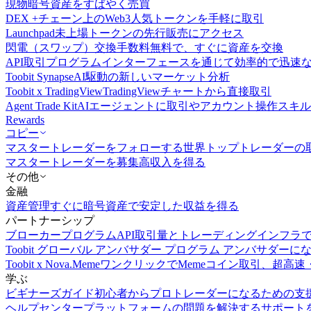
現物
暗号資産をすばやく売買
DEX +
チェーン上のWeb3人気トークンを手軽に取引
Launchpad
未上場トークンの先行販売にアクセス
閃電（スワップ）交換
手数料無料で、すぐに資産を交換
API取引
プログラムインターフェースを通じて効率的で迅速
Toobit Synapse
AI駆動の新しいマーケット分析
Toobit x TradingView
TradingViewチャートから直接取引
Agent Trade Kit
AIエージェントに取引やアカウント操作スキ
Rewards
コピー
マスタートレーダーをフォローする
世界トップトレーダーの
マスタートレーダーを募集
高収入を得る
その他
金融
資産管理
すぐに暗号資産で安定した収益を得る
パートナーシップ
ブローカープログラム
API取引量とトレーディングインフラ
Toobit グローバル アンバサダー プログラム
アンバサダーに
Toobit x Nova.Meme
ワンクリックでMemeコイン取引、超高速
学ぶ
ビギナーズガイド
初心者からプロトレーダーになるための支
ヘルプセンター
プラットフォームの問題を解決するサポート