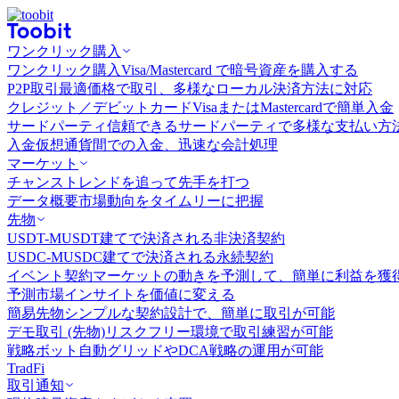
ワンクリック購入
ワンクリック購入
Visa/Mastercard で暗号資産を購入する
P2P取引
最適価格で取引、多様なローカル決済方法に対応
クレジット／デビットカード
VisaまたはMastercardで簡単入金
サードパーティ
信頼できるサードパーティで多様な支払い方
入金
仮想通貨間での入金、迅速な会計処理
マーケット
チャンス
トレンドを追って先手を打つ
データ概要
市場動向をタイムリーに把握
先物
USDT-M
USDT建てで決済される非決済契約
USDC-M
USDC建てで決済される永続契約
イベント契約
マーケットの動きを予測して、簡単に利益を獲
予測市場
インサイトを価値に変える
簡易先物
シンプルな契約設計で、簡単に取引が可能
デモ取引 (先物)
リスクフリー環境で取引練習が可能
戦略ボット
自動グリッドやDCA戦略の運用が可能
TradFi
取引通知