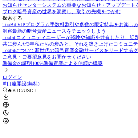
お知らせセンター
システムの重要なお知らせ・アップデート
ブログ
暗号資産の世界を洞察し、取引の先機をつかむ
探索する
TooBit VIPプログラム
手数料割引や多数の限定特典をお楽し
洞察
最新の暗号資産ニュースをチェックしよう
Toobit コミュニティ
ユーザーが経験や知識を共有したり、話
共に歩んだ3年
私たちの歩みと、それを築き上げたコミュニテ
Toobitについて
新世代の暗号資産金融サービスをリードする
ご意見・ご要望
意見をお聞かせください
準備金の証明
100%準備資産による信頼の構築
ログイン
口座開設(無料)
🔥BTC/USDT