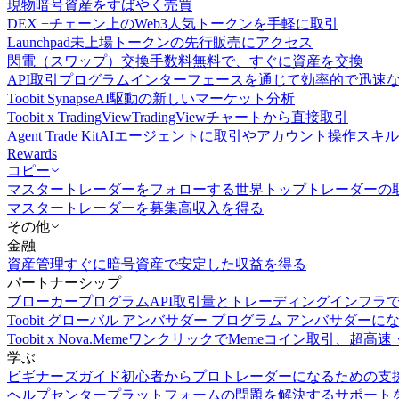
現物
暗号資産をすばやく売買
DEX +
チェーン上のWeb3人気トークンを手軽に取引
Launchpad
未上場トークンの先行販売にアクセス
閃電（スワップ）交換
手数料無料で、すぐに資産を交換
API取引
プログラムインターフェースを通じて効率的で迅速
Toobit Synapse
AI駆動の新しいマーケット分析
Toobit x TradingView
TradingViewチャートから直接取引
Agent Trade Kit
AIエージェントに取引やアカウント操作スキ
Rewards
コピー
マスタートレーダーをフォローする
世界トップトレーダーの
マスタートレーダーを募集
高収入を得る
その他
金融
資産管理
すぐに暗号資産で安定した収益を得る
パートナーシップ
ブローカープログラム
API取引量とトレーディングインフラ
Toobit グローバル アンバサダー プログラム
アンバサダーに
Toobit x Nova.Meme
ワンクリックでMemeコイン取引、超高速
学ぶ
ビギナーズガイド
初心者からプロトレーダーになるための支
ヘルプセンター
プラットフォームの問題を解決するサポート