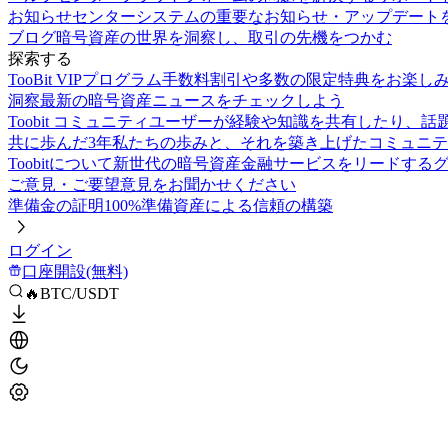
お知らせセンター
システムの重要なお知らせ・アップデート
ブログ
暗号資産の世界を洞察し、取引の先機をつかむ
探索する
TooBit VIPプログラム
手数料割引や多数の限定特典をお楽し
洞察
最新の暗号資産ニュースをチェックしよう
Toobit コミュニティ
ユーザーが経験や知識を共有したり、話
共に歩んだ3年
私たちの歩みと、それを築き上げたコミュニテ
Toobitについて
新世代の暗号資産金融サービスをリードする
ご意見・ご要望
意見をお聞かせください
準備金の証明
100%準備資産による信頼の構築
ログイン
口座開設(無料)
🔥BTC/USDT