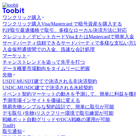
ワンクリック購入
ワンクリック購入
Visa/Mastercard で暗号資産を購入する
P2P取引
最適価格で取引、多様なローカル決済方法に対応
クレジット／デビットカード
VisaまたはMastercardで簡単入金
サードパーティ
信頼できるサードパーティで多様な支払い方
入金
仮想通貨間での入金、迅速な会計処理
マーケット
チャンス
トレンドを追って先手を打つ
データ概要
市場動向をタイムリーに把握
先物
USDT-M
USDT建てで決済される非決済契約
USDC-M
USDC建てで決済される永続契約
イベント契約
マーケットの動きを予測して、簡単に利益を獲
予測市場
インサイトを価値に変える
簡易先物
シンプルな契約設計で、簡単に取引が可能
デモ取引 (先物)
リスクフリー環境で取引練習が可能
戦略ボット
自動グリッドやDCA戦略の運用が可能
TradFi
取引通知