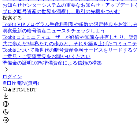
お知らせセンター
システムの重要なお知らせ・アップデート
ブログ
暗号資産の世界を洞察し、取引の先機をつかむ
探索する
TooBit VIPプログラム
手数料割引や多数の限定特典をお楽し
洞察
最新の暗号資産ニュースをチェックしよう
Toobit コミュニティ
ユーザーが経験や知識を共有したり、話
共に歩んだ3年
私たちの歩みと、それを築き上げたコミュニテ
Toobitについて
新世代の暗号資産金融サービスをリードする
ご意見・ご要望
意見をお聞かせください
準備金の証明
100%準備資産による信頼の構築
ログイン
口座開設(無料)
🔥BTC/USDT