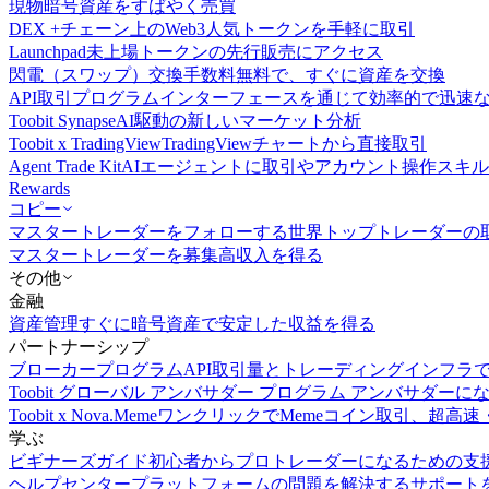
現物
暗号資産をすばやく売買
DEX +
チェーン上のWeb3人気トークンを手軽に取引
Launchpad
未上場トークンの先行販売にアクセス
閃電（スワップ）交換
手数料無料で、すぐに資産を交換
API取引
プログラムインターフェースを通じて効率的で迅速
Toobit Synapse
AI駆動の新しいマーケット分析
Toobit x TradingView
TradingViewチャートから直接取引
Agent Trade Kit
AIエージェントに取引やアカウント操作スキ
Rewards
コピー
マスタートレーダーをフォローする
世界トップトレーダーの
マスタートレーダーを募集
高収入を得る
その他
金融
資産管理
すぐに暗号資産で安定した収益を得る
パートナーシップ
ブローカープログラム
API取引量とトレーディングインフラ
Toobit グローバル アンバサダー プログラム
アンバサダーに
Toobit x Nova.Meme
ワンクリックでMemeコイン取引、超高速
学ぶ
ビギナーズガイド
初心者からプロトレーダーになるための支
ヘルプセンター
プラットフォームの問題を解決するサポート