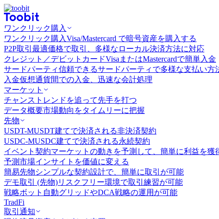
ワンクリック購入
ワンクリック購入
Visa/Mastercard で暗号資産を購入する
P2P取引
最適価格で取引、多様なローカル決済方法に対応
クレジット／デビットカード
VisaまたはMastercardで簡単入金
サードパーティ
信頼できるサードパーティで多様な支払い方
入金
仮想通貨間での入金、迅速な会計処理
マーケット
チャンス
トレンドを追って先手を打つ
データ概要
市場動向をタイムリーに把握
先物
USDT-M
USDT建てで決済される非決済契約
USDC-M
USDC建てで決済される永続契約
イベント契約
マーケットの動きを予測して、簡単に利益を獲
予測市場
インサイトを価値に変える
簡易先物
シンプルな契約設計で、簡単に取引が可能
デモ取引 (先物)
リスクフリー環境で取引練習が可能
戦略ボット
自動グリッドやDCA戦略の運用が可能
TradFi
取引通知