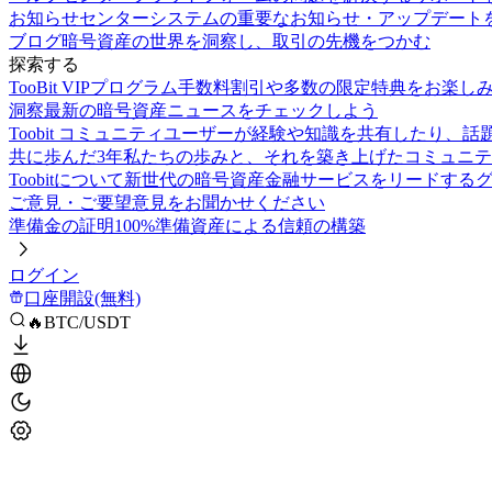
お知らせセンター
システムの重要なお知らせ・アップデート
ブログ
暗号資産の世界を洞察し、取引の先機をつかむ
探索する
TooBit VIPプログラム
手数料割引や多数の限定特典をお楽し
洞察
最新の暗号資産ニュースをチェックしよう
Toobit コミュニティ
ユーザーが経験や知識を共有したり、話
共に歩んだ3年
私たちの歩みと、それを築き上げたコミュニテ
Toobitについて
新世代の暗号資産金融サービスをリードする
ご意見・ご要望
意見をお聞かせください
準備金の証明
100%準備資産による信頼の構築
ログイン
口座開設(無料)
🔥BTC/USDT