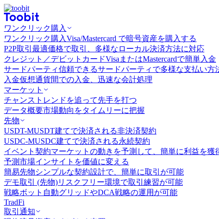
ワンクリック購入
ワンクリック購入
Visa/Mastercard で暗号資産を購入する
P2P取引
最適価格で取引、多様なローカル決済方法に対応
クレジット／デビットカード
VisaまたはMastercardで簡単入金
サードパーティ
信頼できるサードパーティで多様な支払い方
入金
仮想通貨間での入金、迅速な会計処理
マーケット
チャンス
トレンドを追って先手を打つ
データ概要
市場動向をタイムリーに把握
先物
USDT-M
USDT建てで決済される非決済契約
USDC-M
USDC建てで決済される永続契約
イベント契約
マーケットの動きを予測して、簡単に利益を獲
予測市場
インサイトを価値に変える
簡易先物
シンプルな契約設計で、簡単に取引が可能
デモ取引 (先物)
リスクフリー環境で取引練習が可能
戦略ボット
自動グリッドやDCA戦略の運用が可能
TradFi
取引通知