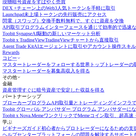
現物
暗号資産をすばやく売買
DEX +
チェーン上のWeb3人気トークンを手軽に取引
Launchpad
未上場トークンの先行販売にアクセス
閃電（スワップ）交換
手数料無料で、すぐに資産を交換
API取引
プログラムインターフェースを通じて効率的で迅速
Toobit Synapse
AI駆動の新しいマーケット分析
Toobit x TradingView
TradingViewチャートから直接取引
Agent Trade Kit
AIエージェントに取引やアカウント操作スキ
Rewards
コピー
マスタートレーダーをフォローする
世界トップトレーダーの
マスタートレーダーを募集
高収入を得る
その他
金融
資産管理
すぐに暗号資産で安定した収益を得る
パートナーシップ
ブローカープログラム
API取引量とトレーディングインフラ
Toobit グローバル アンバサダー プログラム
アンバサダーに
Toobit x Nova.Meme
ワンクリックでMemeコイン取引、超高速
学ぶ
ビギナーズガイド
初心者からプロトレーダーになるための支
ヘルプセンター
プラットフォームの問題を解決するサポート