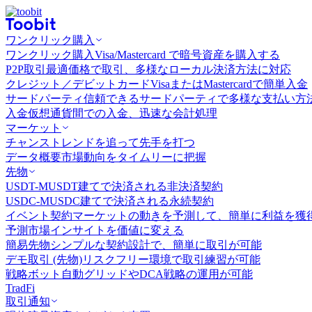
ワンクリック購入
ワンクリック購入
Visa/Mastercard で暗号資産を購入する
P2P取引
最適価格で取引、多様なローカル決済方法に対応
クレジット／デビットカード
VisaまたはMastercardで簡単入金
サードパーティ
信頼できるサードパーティで多様な支払い方
入金
仮想通貨間での入金、迅速な会計処理
マーケット
チャンス
トレンドを追って先手を打つ
データ概要
市場動向をタイムリーに把握
先物
USDT-M
USDT建てで決済される非決済契約
USDC-M
USDC建てで決済される永続契約
イベント契約
マーケットの動きを予測して、簡単に利益を獲
予測市場
インサイトを価値に変える
簡易先物
シンプルな契約設計で、簡単に取引が可能
デモ取引 (先物)
リスクフリー環境で取引練習が可能
戦略ボット
自動グリッドやDCA戦略の運用が可能
TradFi
取引通知