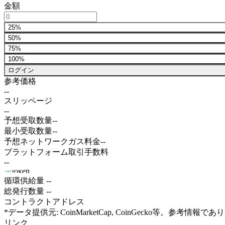
金額
25%
50%
75%
100%
ログイン
参考価格
--
スリッページ
--
予想受取数量
--
最小受取数量
--
予想ネットワークガス料金
--
プラットフォーム取引手数料
--
循環供給量
--
総発行数量
--
コントラクトアドレス
*データ提供元: CoinMarketCap, CoinGecko等。参
リンク