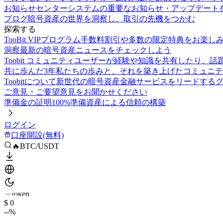
お知らせセンター
システムの重要なお知らせ・アップデート
ブログ
暗号資産の世界を洞察し、取引の先機をつかむ
探索する
TooBit VIPプログラム
手数料割引や多数の限定特典をお楽し
洞察
最新の暗号資産ニュースをチェックしよう
Toobit コミュニティ
ユーザーが経験や知識を共有したり、話
共に歩んだ3年
私たちの歩みと、それを築き上げたコミュニテ
Toobitについて
新世代の暗号資産金融サービスをリードする
ご意見・ご要望
意見をお聞かせください
準備金の証明
100%準備資産による信頼の構築
ログイン
口座開設(無料)
🔥BTC/USDT
$ 0
--%